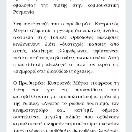
ομολογίας της πίστης στην κομμουνιστική
Ρουμανία.
Στη συνέντευξή του ο πρωθιερέας Κυπριανός
Μέγκα εξέφρασε τη γνώμη ότι οι καλές σχέσεις
ανάμεσα στις Τοπικές Ορθόδοξες Εκκλησίες
κινδυνεύουν διότι «δυστυχώς, κάποιες από
αυτές, ιδιαίτερα ελληνόφωνες, υφίστανται
πιέσεις από τους κυβερνήτες των κρατών». Αυτή
η κατάσταση αξιολογείται από τον ιερέα ως
«συμφορά στις διορθόδοξες σχέσεις».
Ο Πρωθιερέας Κυπριανός Μέγκα εξέφρασε τη
λύπη του για τις προσπάθειες που
καταβάλλονται για την πολιτιστική απομόνωση
της Ρωσίας. «Αγαπώ το ρωσικό πολιτισμό, τον
κινηματογράφο και, κατ΄εμέ, σήμερα
συντελείται μεγάλη αδικία που ορθώνουν
κυριολεκτικά σιδηρούν παραπέτασμα εναντίον
του», ανέφερε ο ορθόδοξος σκηνοθέτης. Συνέχισε