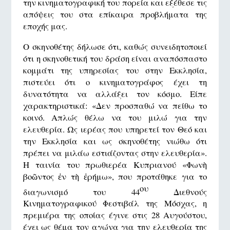
την κινηματογραφική του πορεία και εξέθεσε τις
απόψεις του στα επίκαιρα προβλήματα της
εποχής μας.
Ο σκηνοθέτης δήλωσε ότι, καθώς συνειδητοποιεί
ότι η σκηνοθετική του δράση είναι αναπόσπαστο
κομμάτι της υπηρεσίας του στην Εκκλησία,
πιστεύει ότι ο κινηματογράφος έχει τη
δυνατότητα να αλλάξει τον κόσμο. Είπε
χαρακτηριστικά: «Δεν προσπαθώ να πείθω το
κοινό. Απλώς θέλω να του μιλώ για την
ελευθερία. Ως ιερέας που υπηρετεί τον Θεό και
την Εκκλησία και ως σκηνοθέτης νιώθω ότι
πρέπει να μιλάω εστιάζοντας στην ελευθερία».
Η ταινία του πρωθιερέα Κυπριανού «Φωνὴ
βοῶντος ἐν τὴ ἐρήμω», που προτάθηκε για το
ου
διαγωνισμό του 44
Διεθνούς
Κινηματογραφικού Φεστιβάλ της Μόσχας, η
πρεμιέρα της οποίας έγινε στις 28 Αυγούστου,
έχει ως θέμα τον αγώνα για την ελευθερία της