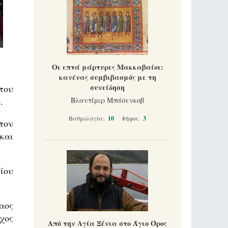
Οι επτά μάρτυρες Μακκαβαίοι:
κανένας συμβιβασμός με τη
συνείδηση
του
.
Βλαντίμιρ Μπάσενκοβ
Βαθμολογία:
10
Ψήφοι:
3
τον
και
ίου
αος
χος
Από την Αγία Ξένια στο Άγιο Όρος