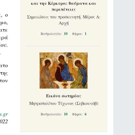
και την Κέρκυρα: θαύματα και
περιπέτειες
ς
, ο
Σημειώσεις του προσκυνητή. Μέρος Α:
μο,
Αρχή
ατε
Βαθμολογία:
10
Ψήφοι:
1
ερά
ου.
.
ατο
της
τον
Εικόνα σωτηρίας
Μητροπολίτου Τίχωνος (Σεβκουνόβ)
a.gr
Βαθμολογία:
10
Ψήφοι:
6
2022