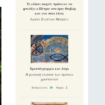
Τι είδους σκηνές πρότεινε να
φτιάξει ο Πέτρος στο όρος Θαβώρ
και για ποιο λόγο;
Ιερέας Ευγένιος Μούρζιν
Χριστόγραμμα και ψάρι
Η μυστική γλώσσα των πρώτων
χριστιανών
Βαθμολογία:
10
Ψήφοι:
2