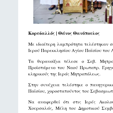
Κορυδαλλός | Θάνος Θανόπουλος
Με ιδιαίτερη λαμπρότητα τελέστηκαν σ
Ιερού Παρεκκλησίου Αγίου Παϊσίου του 
Τα θυρανοίξια τέλεσε ο Σεβ. Μητροπ
Προϊστάμενο του Ναού Πρωτοπρ. Γρηγό
κληρικούς της Ιεράς Μητροπόλεως.
Στην συνέχεια τελέστηκε ο πανηγυρικ
Παϊσίου, χοροστατούντος του Σεβασμιωτ
Να αναφερθεί ότι στις Ιερές Ακολο
Χουρσαλάς, Μέλη του Δημοτικού Συμβο