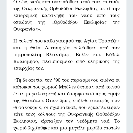
Ο νέος ναός κατασκευάσθηκε από τους πιστούς
της Ουκρανικής Ορθοδόξου Εκκλησίας μετά την
επιδρομική κατάληψη του ναού από τους
οπαδούς της «Ορθοδόξου Εκκλησίας της
Ουκρανίας».
Η τελετή του καθαγιασμού της Αγίας Τραπέζης
και η Θεία Λειτουργία τελέσθηκε από τον
μητροπολίτη Βλαντίμιρ, Βολίν και Κόβελ
Βλαδίμηρο, πλαισιούμενο από κληρικούς της
επαρχίας του.
«Τη δεκαετία του ’90 του περασμένου αιώνα οι
κάτοικοι του χωριού Μπέλιν έκτισαν από κοινού
έναν μεγαλοπρεπή και όμορφο ναό προς τιμήν
της Θεοτόκου. Όταν όμως επήλθε ο καιρός των
θυρανοιξίων, οι σχισματικοί, που εγκατέλειψαν
τότε τους κόλπους της Ουκρανικής Ορθοδόξου
Εκκλησίας, άρπαξαν τον νεόδμητο ναό. Το
χωριό διχάσθηκε και μια μεγάλη μερίδα πιστών