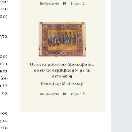
γιο
Βαθμολογία:
10
Ψήφοι:
2
ειο
ους
ητα
ους
ατα
Οι επτά μάρτυρες Μακκαβαίοι:
και
κανένας συμβιβασμός με τη
συνείδηση
ίου
Βλαντίμιρ Μπάσενκοβ
 13
 να
Βαθμολογία:
10
Ψήφοι:
5
«σε
χαν
είο