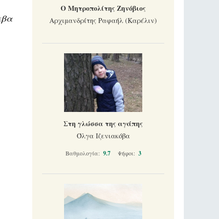
Ο Μητροπολίτης Ζηνόβιος
εβα
Αρχιμανδρίτης Ραφαήλ (Καρέλιν)
Στη γλώσσα της αγάπης
Όλγα Ιζενιακόβα
Βαθμολογία:
9.7
Ψήφοι:
3