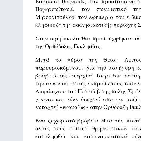
Βασίλειο Βοζνιούκ, τον προϊστάμενο 
Πογκρανίτσνιϊ, τον πνευματικό τη
Μιροσνιτσένκο, τον εφημέριο του ειδι
κληρικούς της εκκλησιαστικής περιοχής 
Στην ιερή ακολουθία προσευχήθηκαν ιδ
της Ορθόδοξης Εκκλησίας.
Μετά το πέρας της Θείας Λειτουρ
παρευρισκόμενους για την πανήγυρη τ
βραβεία της επαρχίας Τσερκάσι: τα πα
την ανδρεία» στους εκπροσώπους του κλ
Αμφιλοχίου του Ποτσάεβ της πόλης Σμέλ
χρόνια και είχε διωχτεί από κει μαζί
ενταχτεί «εκουσίως» στην Ορθόδοξη Εκκ
Ένα ξεχωριστό βραβείο «Για την πιστό
όλους τους πιστούς θρησκευτικών κο
καταληφθεί και καταναγκαστικά εί