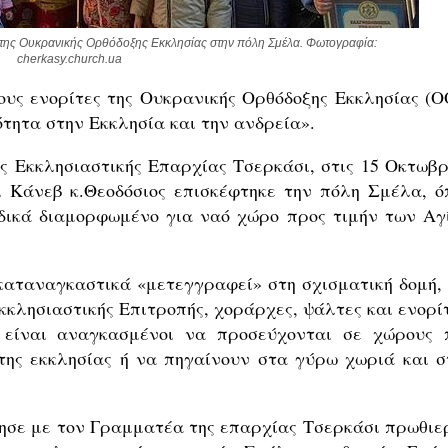
 της Ουκρανικής Ορθόδοξης Εκκλησίας στην πόλη Σμέλα. Φωτογραφία: 
cherkasy.church.ua
ους ενορίτες της Ουκρανικής Ορθόδοξης Εκκλησίας (Ο
τητα στην Εκκλησία και την ανδρεία».
ς Εκκλησιαστικής Επαρχίας Τσερκάσι, στις 15 Οκτωβρ
ι Κάνεβ κ.Θεοδόσιος επισκέφτηκε την πόλη Σμέλα, ό
ιδικά διαμορφωμένο για ναό χώρο προς τιμήν των Αγ
 καταναγκαστικά «μετεγγραφεί» στη σχισματική δομή, 
κκλησιαστικής Επιτροπής, χοράρχες, ψάλτες και ενορίτ
, είναι αναγκασμένοι να προσεύχονται σε χώρους 
 της εκκλησίας ή να πηγαίνουν στα γύρω χωριά και σ
ησε με τον Γραμματέα της επαρχίας Τσερκάσι πρωθιε