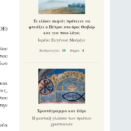
Τι είδους σκηνές πρότεινε να
φτιάξει ο Πέτρος στο όρος Θαβώρ
ΟΕ)
και για ποιο λόγο;
Ιερέας Ευγένιος Μούρζιν
ίου
Βαθμολογία:
10
Ψήφοι:
4
που
ίων
και
ες,
που
την
Χριστόγραμμα και ψάρι
Η μυστική γλώσσα των πρώτων
ρέα
χριστιανών