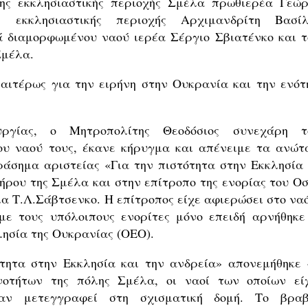
της εκκλησιαστικής περιοχής Σμέλα πρωθιερέα Γεώρ
ς εκκλησιαστικής περιοχής Αρχιμανδρίτη Βασίλ
κά διαμορφωμένου ναού ιερέα Σέργιο Σβιατένκο και τ
Σμέλα.
ιαιτέρως για την ειρήνη στην Ουκρανία και την ενότ
γίας, ο Μητροπολίτης Θεοδόσιος συνεχάρη τ
ου ναού τους, έκανε κήρυγμα και απένειμε τα ανώτ
ράσημα αριστείας «Για την πιστότητα στην Εκκλησία 
ήρου της Σμέλα και στην επίτροπο της ενορίας του Οσ
α Τ.Λ.Σάβτσενκο. Η επίτροπος είχε αφιερώσει στο ναό
 με τους υπόλοιπους ενορίτες μόνο επειδή αρνήθηκε
λησία της Ουκρανίας (ΟΕΟ).
τητα στην Εκκλησία και την ανδρεία» απονεμήθηκε 
ινοτήτων της πόλης Σμέλα, οι ναοί των οποίων εί
χαν μετεγγραφεί στη σχισματική δομή. Το βραβ