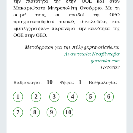
την πιστότητά της στην ΟΟΕ και στον
Μακαριώτατο Μητροπολίτη Ονούφριο. Με τη
σειρά τους, οι οπαδοί της ΟΕΟ
πραγματοποίησαν τοπικές συνελεύσεις και
«μετέγγραψαν» παράνομα την κοινότητα της
ΟΟΕ στην ΟΕΟ.
Μετάφραση για την πύλη gr.pravoslavie.ru:
Αναστασία Νταβίντοβα
gorthodox.com
11/7/2022
10
1
Βαθμολογία:
Ψήφοι:
Βαθμολογία:
1
2
3
4
5
6
7
8
9
10