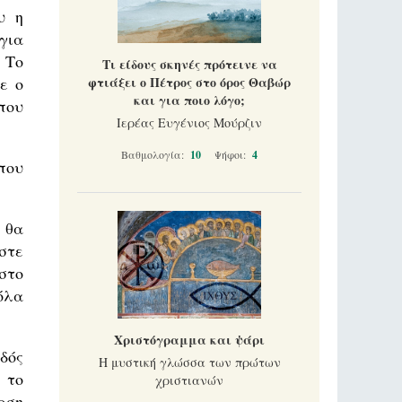
υ η
για
 Το
Τι είδους σκηνές πρότεινε να
ε ο
φτιάξει ο Πέτρος στο όρος Θαβώρ
και για ποιο λόγο;
που
Ιερέας Ευγένιος Μούρζιν
Βαθμολογία:
10
Ψήφοι:
4
που
 θα
στε
στο
όλα
Χριστόγραμμα και ψάρι
δός
Η μυστική γλώσσα των πρώτων
 το
χριστιανών
ρση