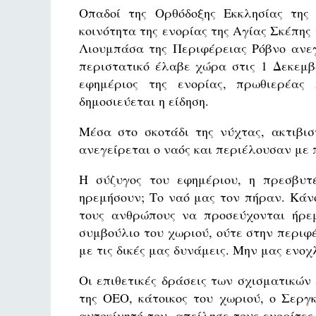
Οπαδοί της Ορθόδοξης Εκκλησίας της
κοινότητα της ενορίας της Αγίας Σκέπη
Λιουμπάσα της Περιφέρειας Ρόβνο ανεγ
περιστατικό έλαβε χώρα στις 1 Δεκεμβ
εφημέριος της ενορίας, πρωθιερέας Α
δημοσιεύεται η είδηση.
Μέσα στο σκοτάδι της νύχτας, ακτιβι
ανεγείρεται ο ναός και περιέλουσαν με 
Η σύζυγος του εφημέριου, η πρεσβυτ
ηρεμήσουν; Το ναό μας τον πήραν. Κάνο
τους ανθρώπους να προσεύχονται ήρεμ
συμβούλιο του χωριού, ούτε στην περιφέ
με τις δικές μας δυνάμεις. Μην μας ενοχ
Οι επιθετικές δράσεις των σχισματικών
της ΟΕΟ, κάτοικος του χωριού, ο Σεργ
αυτοκίνητό του, απείλησε τους ενορίτες