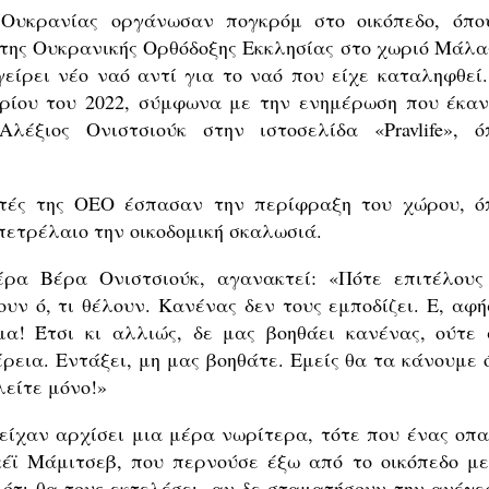
 Ουκρανίας οργάνωσαν πογκρόμ στο οικόπεδο, όπο
ς της Ουκρανικής Ορθόδοξης Εκκλησίας στο χωριό Μάλα
είρει νέο ναό αντί για το ναό που είχε καταληφθεί.
ρίου του 2022, σύμφωνα με την ενημέρωση που έκαν
λέξιος Ονιστσιούκ στην ιστοσελίδα «Pravlife», ό
στές της ΟΕΟ έσπασαν την περίφραξη του χώρου, ό
πετρέλαιο την οικοδομική σκαλωσιά.
έρα Βέρα Ονιστσιούκ, αγανακτεί: «Πότε επιτέλους
υν ό, τι θέλουν. Κανένας δεν τους εμποδίζει. Ε, αφή
α! Έτσι κι αλλιώς, δε μας βοηθάει κανένας, ούτε 
ρεια. Εντάξει, μη μας βοηθάτε. Εμείς θα τα κάνουμε 
λείτε μόνο!»
 είχαν αρχίσει μια μέρα νωρίτερα, τότε που ένας οπα
κέϊ Μάμιτσεβ, που περνούσε έξω από το οικόπεδο με
 ότι θα τους εκτελέσει, αν δε σταματήσουν την ανέγε