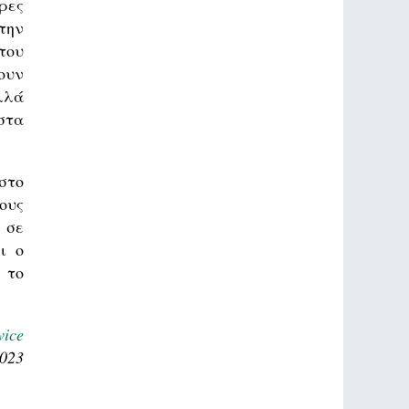
ρες
την
του
ουν
λλά
στα
στο
ους
 σε
ι ο
 το
ice
2023