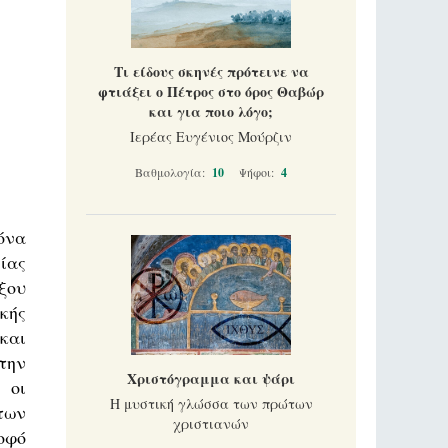
Τι είδους σκηνές πρότεινε να
φτιάξει ο Πέτρος στο όρος Θαβώρ
και για ποιο λόγο;
Ιερέας Ευγένιος Μούρζιν
Βαθμολογία:
10
Ψήφοι:
4
όνα
ίας
ξου
κής
και
την
Χριστόγραμμα και ψάρι
 οι
Η μυστική γλώσσα των πρώτων
των
χριστιανών
οφό