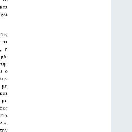
και
χει
τις
 τι
, η
ηση
της
ι ο
την
 μη
και
 με
ους
στα
ν»,
την