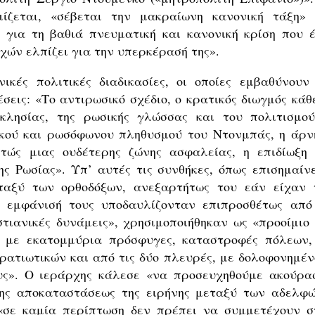
ίζεται, «σέβεται την μακραίωνη κανονική τάξη» 
για τη βαθιά πνευματική και κανονική κρίση που έ
χών ελπίζει για την υπερκέρασή της».
ικές πολιτικές διαδικασίες, οι οποίες εμβαθύνουν 
εις: «Το αντιρωσικό σχέδιο, ο κρατικός διωγμός κάθε
κλησίας, της ρωσικής γλώσσας και του πολιτισμού
κού και ρωσόφωνου πληθυσμού του Ντονμπάς, η άρν
ώς μιας ουδέτερης ζώνης ασφαλείας, η επιδίωξη 
ς Ρωσίας». Υπ’ αυτές τις συνθήκες, όπως επισημαίνε
εταξύ των ορθοδόξων, ανεξαρτήτως του εάν είχαν 
ν εμφάνισή τους υποδαυλίζονταν επιπροσθέτως από
στιανικές δυνάμεις», χρησιμοποιήθηκαν ως «προοίμιο 
η με εκατομμύρια πρόσφυγες, καταστροφές πόλεων,
ρατιωτικών και από τις δύο πλευρές, με δολοφονημέν
υς». Ο ιεράρχης κάλεσε «να προσευχηθούμε ακούρα
της αποκαταστάσεως της ειρήνης μεταξύ των αδελφώ
ι «σε καμία περίπτωση δεν πρέπει να συμμετέχουν σ