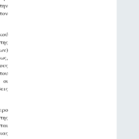
την
τον
κού
της
ων)
ως,
ους
του
 οι
εις
ερο
της
ται
ιας