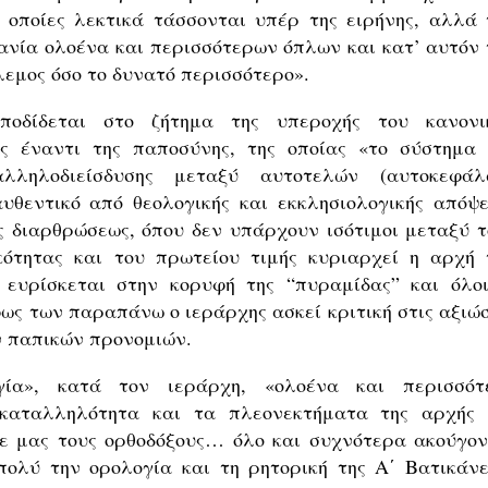
οποίες λεκτικά τάσσονται υπέρ της ειρήνης, αλλά 
ανία ολοένα και περισσότερων όπλων και κατ’ αυτόν 
λεμος όσο το δυνατό περισσότερο».
ποδίδεται στο ζήτημα της υπεροχής του κανονι
ς έναντι της παποσύνης, της οποίας «το σύστημα 
αλληλοδιείσδυσης μεταξύ αυτοτελών (αυτοκεφάλ
θεντικό από θεολογικής και εκκλησιολογικής απόψε
ς διαρθρώσεως, όπου δεν υπάρχουν ισότιμοι μεταξύ τ
κότητας και του πρωτείου τιμής κυριαρχεί η αρχή 
 ευρίσκεται στην κορυφή της “πυραμίδας” και όλοι
φως των παραπάνω ο ιεράρχης ασκεί κριτική στις αξιώσ
ν παπικών προνομιών.
γία», κατά τον ιεράρχη, «ολοένα και περισσότ
καταλληλότητα και τα πλεονεκτήματα της αρχής 
«σε μας τους ορθοδόξους… όλο και συχνότερα ακούγον
 πολύ την ορολογία και τη ρητορική της Α΄ Βατικάνε