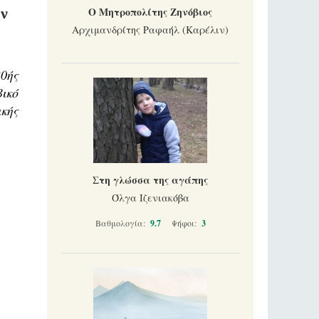
Ο Μητροπολίτης Ζηνόβιος
ον
Αρχιμανδρίτης Ραφαήλ (Καρέλιν)
0ής
ικό
κής
Στη γλώσσα της αγάπης
Όλγα Ιζενιακόβα
Βαθμολογία:
9.7
Ψήφοι:
3