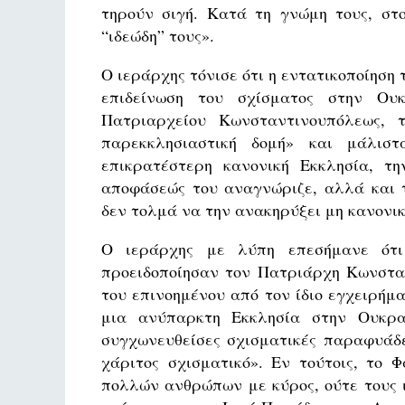
τηρούν σιγή. Κατά τη γνώμη τους, στο
“ιδεώδη” τους».
Ο ιεράρχης τόνισε ότι η εντατικοποίηση
επιδείνωση του σχίσματος στην Ου
Πατριαρχείου Κωνσταντινουπόλεως, 
παρεκκλησιαστική δομή» και μάλιστ
επικρατέστερη κανονική Εκκλησία, τ
αποφάσεώς του αναγνώριζε, αλλά και τ
δεν τολμά να την ανακηρύξει μη κανονι
Ο ιεράρχης με λύπη επεσήμανε ότι
προειδοποίησαν τον Πατριάρχη Κωνσταν
του επινοημένου από τον ίδιο εγχειρή
μια ανύπαρκτη Εκκλησία στην Ουκραν
συγχωνευθείσες σχισματικές παραφυάδε
χάριτος σχισματικό». Εν τούτοις, το 
πολλών ανθρώπων με κύρος, ούτε τους 