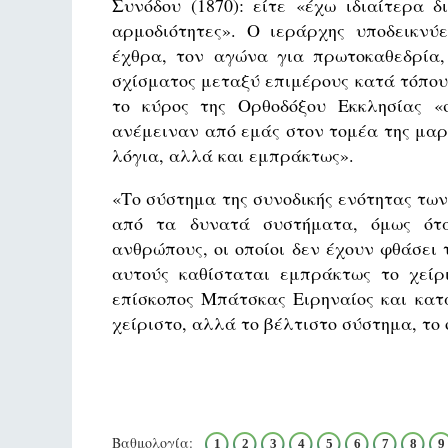
Συνόδου (1870): είτε «έχω ιδιαίτερα δ
αρμοδιότητες». Ο ιεράρχης υποδεικνύ
έχθρα, τον αγώνα για πρωτοκαθεδρία, 
σχίσματος μεταξύ επιμέρους κατά τόπου
το κύρος της Ορθοδόξου Εκκλησίας «σ
ανέμειναν από εμάς στον τομέα της μαρ
λόγια, αλλά και εμπράκτως».
«Το σύστημα της συνοδικής ενότητας τ
από τα δυνατά συστήματα, όμως ότ
ανθρώπους, οι οποίοι δεν έχουν φθάσει 
αυτούς καθίσταται εμπράκτως το χείρ
επίσκοπος Μπάτσκας Ειρηναίος και κατ
χείριστο, αλλά το βέλτιστο σύστημα, το 
Βαθμολογία:
1
2
3
4
5
6
7
8
9