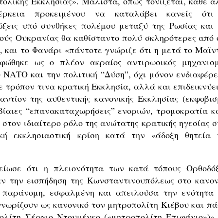
ολικής Εκκλησίας». Μάλιστα, όπως τονίζεται, κάθε ά
δέρκεια προκειμένου να καταλάβει κανείς ότι
ιώξεις υπό συνθήκες πολέμου μεταξύ της Ρωσίας και 
ούς Ουκρανίας θα καθίσταντο πολύ σκληρότερες από ό
, και το Φανάρι «πάντοτε γνώριζε ότι η μετά το Μαϊν
ρφώθηκε ως ο πλέον ακραίος αντιρωσικός μηχανισμ
 ΝΑΤΟ και την πολιτική “Δύση”, όχι μόνον ενδιαφέρε
ε τρόπον τινα κρατική Εκκλησία, αλλά και επιδεικνύει
ναντίον της αυθεντικής κανονικής Εκκλησίας (εκφοβισ
βίαιες “επανακαταχωρήσεις” ενοριών, τρομοκρατία κ
στον ιδιαίτερο ρόλο της ανώτατης κρατικής ηγεσίας σ
ή εκκλησιαστική κρίση κατά την «άδοξη θητεία 
είωσε ότι η πλειονότητα των κατά τόπους Ορθοδό
ν την εισπήδηση της Κωνσταντινουπόλεως στο κανον
 παράνομη, εσφαλμένη και απειλούσα την ενότητα 
νωρίζουν ως κανονικό τον μητροπολίτη Κιέβου και πά
λίτη Σέργιο Ντουμένκο («μητροπολίτη Επιφάνιο»)».