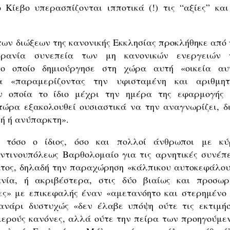
 Κίεβο υπερασπίζονται ιπποτικά (!) τις “αξίες” και
 των διώξεων της κανονικής Εκκλησίας προκλήθηκε από 
κρανία συνεπεία των μη κανονικών ενεργειών 
το οποίο δημιούργησε στη χώρα αυτή «οικεία αυ
α «παραμερίζοντας την υφισταμένη και αριθμητ
ην οποία το ίδιο μέχρι την ημέρα της εφαρμογής 
ώρα εξακολουθεί ουσιαστικά να την αναγνωρίζει, δι
κή ή ανύπαρκτη».
 τόσο ο ίδιος, όσο και πολλοί άνθρωποι με κύ
τινουπόλεως Βαρθολομαίο για τις αρνητικές συνέπε
ματος, δηλαδή την παραχώρηση «κάλπικου αυτοκεφάλου
ία, ή ακριβέστερα, στις δύο βιαίως και προσωρ
ς» με επικεφαλής έναν «αμετανόητο και στερημένο 
Φανάρι δυστυχώς «δεν έλαβε υπόψη ούτε τις εκτιμήσ
ιερούς κανόνες, αλλά ούτε την πείρα των προηγούμε