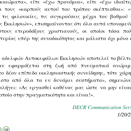
ικαιώματα», είτε «έχω προνόμια», είτε «έχω ιδιαίτε
ει τους «καρπούς αυτού του τρόπου σκέπτεσθαι»: «
τις φιλονικίες, τις συγκρούσεις μέχρι του βαθμού 
ς Εκκλησιών», επισημαίνοντας ότι όλα αυτά υπονομεύ
τους ετεροδόξους χριστιανούς, οι οποίοι τόσα πο
τυρίας υπέρ της συνοδικότητας και μάλιστα όχι μόνο 
ων αδελφών Αυτοκεφάλων Εκκλησιών αποτελεί το βέλτι
αν εφαρμόζεται στη ζωή από πνευματικά ανώριμ
το δέον επίπεδο εκκλησιαστικής συνείδησης, τότε χάρη
ιστο από όλα τα εν δυνάμει συστήματα», σημειώνε
αλήγει: «Ας εργασθεί καθένας μας ώστε να μην είναι
οποίο στην πραγματικότητα και είναι!».
DECR Communication Serv
1/20/
10