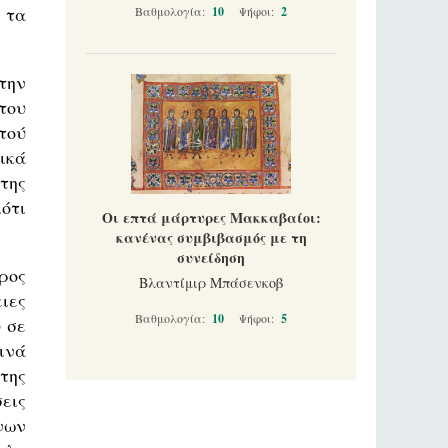
 τα
Βαθμολογία:
10
Ψήφοι:
2
την
του
τού
ικά
της
ότι
Οι επτά μάρτυρες Μακκαβαίοι:
κανένας συμβιβασμός με τη
συνείδηση
ρος
Βλαντίμιρ Μπάσενκοβ
ιες
Βαθμολογία:
10
Ψήφοι:
5
 σε
ινά
της
εις
νων