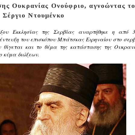
σης Ουκρανίας Ονούφριο, αγνοώντας τ
 Σέργιο Ντουμένκο
όξου Εκκλησίας της Σερβίας αναρτήθηκε η από 3
νέντευξη του επισκόπου Μπάτσκας Ειρηναίου στο σερβ
 θίγεται και το θέμα της κατάστασης της Ουκρανι
ο κύμα διώξεων.