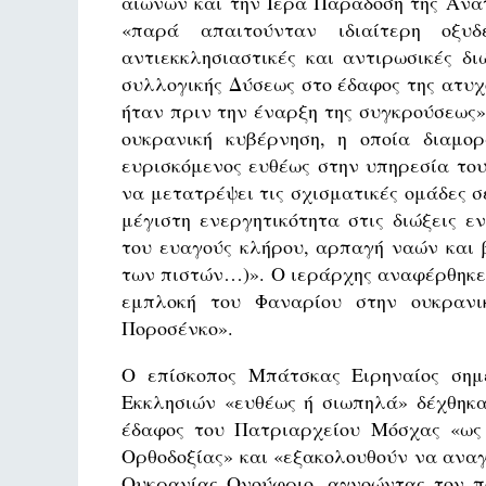
αιώνων και την Ιερά Παράδοση της Ανατ
«παρά απαιτούνταν ιδιαίτερη οξυ
αντιεκκλησιαστικές και αντιρωσικές δ
συλλογικής Δύσεως στο έδαφος της ατυχ
ήταν πριν την έναρξη της συγκρούσεως»
ουκρανική κυβέρνηση, η οποία διαμο
ευρισκόμενος ευθέως στην υπηρεσία του
να μετατρέψει τις σχισματικές ομάδες σ
μέγιστη ενεργητικότητα στις διώξεις ε
του ευαγούς κλήρου, αρπαγή ναών και 
των πιστών…)». Ο ιεράρχης αναφέρθηκε 
εμπλοκή του Φαναρίου στην ουκρανικ
Ποροσένκο».
Ο επίσκοπος Μπάτσκας Ειρηναίος σημ
Εκκλησιών «ευθέως ή σιωπηλά» δέχθηκα
έδαφος του Πατριαρχείου Μόσχας «ως
Ορθοδοξίας» και «εξακολουθούν να αναγ
Ουκρανίας Ονούφριο, αγνοώντας τον πο