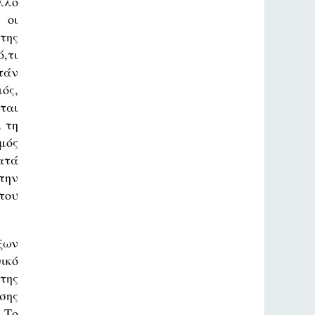
λλο
 οι
της
,τι
τάν
ός,
ται
 τη
μός
ατά
την
του
ξων
ικό
της
σης
 Το