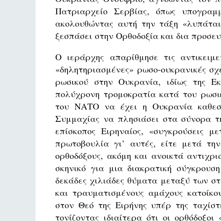
Πατριαρχείο Σερβίας, όπως υπογραμμ
ακολουθώντας αυτή την τάξη «λυπάται 
ξεσπάσει στην Ορθοδοξία και δια προσευ
Ο ιεράρχης απαρίθμησε τις αντικειμεν
«δηλητηριασμένες» ρωσο-ουκρανικές σχέσ
ρωσικού στην Ουκρανία, ιδίως της Εκ
πολύχρονη τρομοκρατία κατά του ρωσι
του ΝΑΤΟ να έχει η Ουκρανία καθεστ
Συμμαχίας να πλησιάσει στα σύνορα τη
επίσκοπος Ειρηναίος, «συγκρούσεις μ
πρωτοβουλία γι’ αυτές, είτε μετά τη
ορθοδόξους, ακόμη και ανοικτά αντιχρι
σκηνικό για μια διακρατική σύγκρουσ
δεκάδες χιλιάδες θύματα μεταξύ των στ
και τραυματισμένους αμάχους κατοίκο
στον Θεό της Ειρήνης υπέρ της ταχίσ
τονίζοντας ιδιαίτερα ότι οι ορθόδοξο