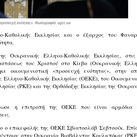
«προσευχή ενότητας». Φωτογραφία: ugcc.ua
ο-Καθολικής Εκκλησίας και ο έξαρχος του Φαναρ
ότητα.
ς Ουκρανικής Ελληνο-Καθολικής Εκκλησίας, στις
αστάσεως του Χριστού στο Κίεβο (Ουκρανικής Ελλη
ηκε οικουμενιστική «προσευχή ενότητας», στην οπ
ς Ελληνο-Καθολικής Εκκλησίας (ΟΕΚΕ), του Οικουμενι
λησίας (ΡΚΕ) και της Ορθόδοξης Εκκλησίας της Ουκραν
νωσε η επιτροπή της ΟΕΚΕ που είναι αρμόδια 
εις.
το ο επικεφαλής της ΟΕΚΕ Σβιατοσλάβ Σεβτσούκ. Επίσ
ούντσιος στην Ουκρανία Βισβάλντας Κουλμπόκας (ΡΚΕ)