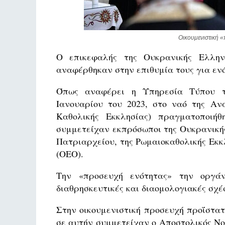
Οικουμενιστική 
Ο επικεφαλής της Ουκρανικής Ελλην
αναφέρθηκαν στην επιθυμία τους για εν
Όπως αναφέρει η Υπηρεσία Τύπου τη
Ιανουαρίου του 2023, στο ναό της Αν
Καθολικής Εκκλησίας) πραγματοποιήθ
συμμετείχαν εκπρόσωποι της Ουκρανική
Πατριαρχείου, της Ρωμαιοκαθολικής Εκκ
(ΟΕΟ).
Την «προσευχή ενότητας» την οργά
διαθρησκευτικές και διαομολογιακές σχέσ
Στην οικουμενιστική προσευχή προΐστα
σε αυτήν συμμετείχαν ο Αποστολικός Ν