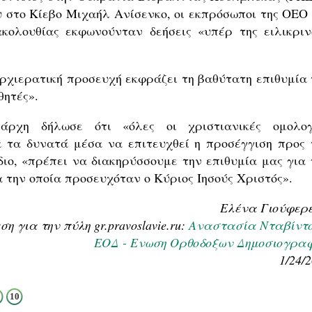
 στο Κίεβο Μιχαήλ Ανίσενκο, οι εκπρόσωποι της ΟΕΟ 
κολουθίας εκφωνούνταν δεήσεις «υπέρ της ειλικριν
ρχιερατική προσευχή εκφράζει τη βαθύτατη επιθυμία 
θητές».
άρχη δήλωσε ότι «όλες οι χριστιανικές ομολογ
 τα δυνατά μέσα να επιτευχθεί η προσέγγιση προς 
ιο, «πρέπει να διακηρύσσουμε την επιθυμία μας για 
α την οποία προσευχόταν ο Κύριος Ιησούς Χριστός».
Ελένα Γιούφερ
 για την πύλη gr.pravoslavie.ru:
Αναστασία Νταβίντ
ΕΟΔ - Ενωση Ορθοδοξων Δημοσιογρα
1/24/
10