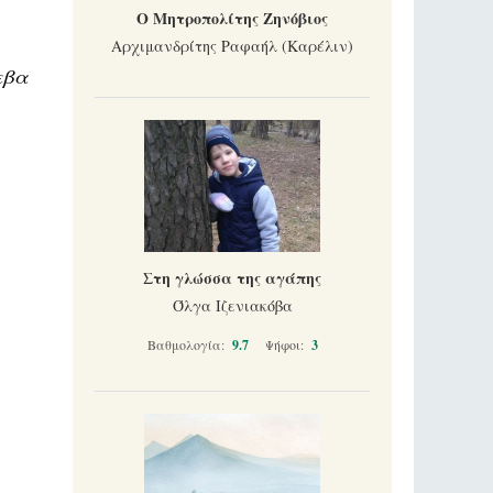
Ο Μητροπολίτης Ζηνόβιος
Αρχιμανδρίτης Ραφαήλ (Καρέλιν)
εβα
Στη γλώσσα της αγάπης
Όλγα Ιζενιακόβα
Βαθμολογία:
9.7
Ψήφοι:
3