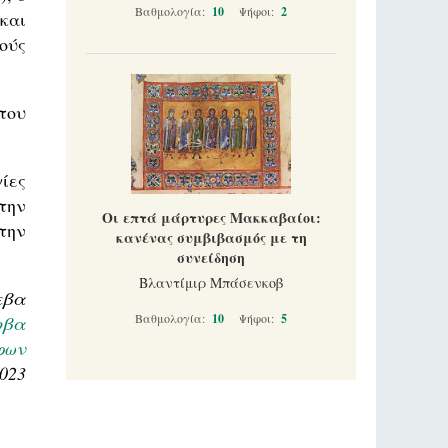
Βαθμολογία:
10
Ψήφοι:
2
και
ούς
του
ίες
την
Οι επτά μάρτυρες Μακκαβαίοι:
την
κανένας συμβιβασμός με τη
συνείδηση
Βλαντίμιρ Μπάσενκοβ
εβα
Βαθμολογία:
10
Ψήφοι:
5
οβα
φων
2023