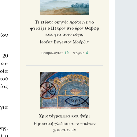
Τι είδους σκηνές πρότεινε να
φτιάξει ο Πέτρος στο όρος Θαβώρ
ίου
και για ποιο λόγο;
Ιερέας Ευγένιος Μούρζιν
Βαθμολογία:
10
Ψήφοι:
4
 20
νο-
οία
κού
ίας
για
Χριστόγραμμα και ψάρι
Η μυστική γλώσσα των πρώτων
ης,
χριστιανών
, ο