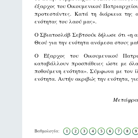
έξαρχος του Οικουμενικού Πατριαρχείου
προτεστάντες. Κατά τη διάρκεια της α
ενότητας του λαού μας».
Ο Σβιατοσλάβ Σεβτσούκ δήλωσε ότι «η α
Θεού για την ενότητα ανάμεσα στους μα
Ο Έξαρχος του Οικουμενικού Πατρι
καταβάλλουν προσπάθειες ώστε με όλα
ποθούμενη ενότητα». Σύμφωνα με τον ίδ
ενότητα. Αυτήν ακριβώς την ενότητα, γι
Μετάφραση
Βαθμολογία:
1
2
3
4
5
6
7
8
9