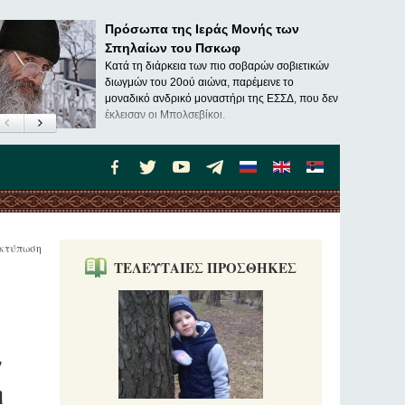
Πρόσωπα της Ιεράς Μονής των
Σπηλαίων του Πσκωφ
Κατά τη διάρκεια των πιο σοβαρών σοβιετικών
διωγμών του 20ού αιώνα, παρέμεινε το
μοναδικό ανδρικό μοναστήρι της ΕΣΣΔ, που δεν
έκλεισαν οι Μπολσεβίκοι.
κτύπωση
ΤΕΛΕΥΤΑΙΕΣ ΠΡΟΣΘΗΚΕΣ
ν
η