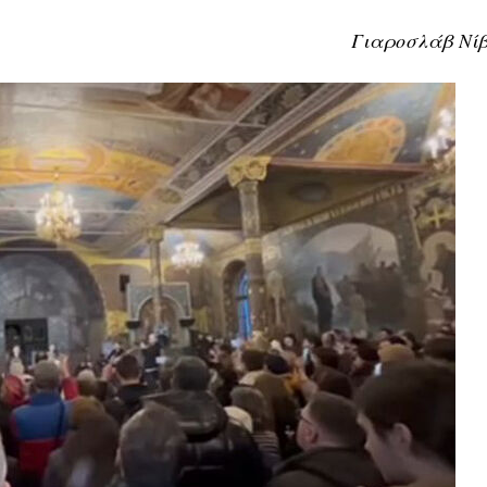
Γιαροσλάβ Νίβ