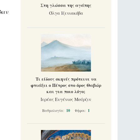
Στη γλώσσα της αγάπης
κιν
Όλγα Ιζενιακόβα
Τι είδους σκηνές πρότεινε να
φτιάξει ο Πέτρος στο όρος Θαβώρ
και για ποιο λόγο;
Ιερέας Ευγένιος Μούρζιν
Βαθμολογία:
10
Ψήφοι:
1