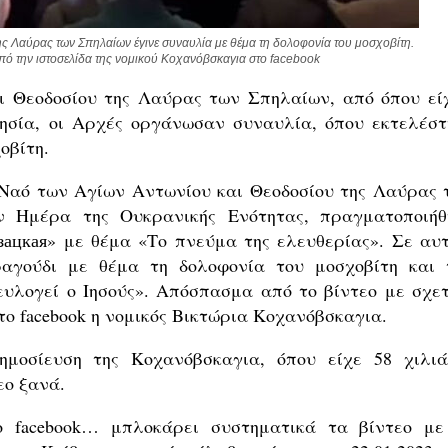
ς Λαύρας των Σπηλαίων έγινε συναυλία με θέμα τη δολοφονία του μοσχοβίτη. 
πό την ιστοσελίδα της νομικού Κοχανόβσκαγια στο facebook
ι Θεοδοσίου της Λαύρας των Σπηλαίων, από όπου εί
ησία, οι Αρχές οργάνωσαν συναυλία, όπου εκτελέστ
οβίτη.
ό Ναό των Αγίων Αντωνίου και Θεοδοσίου της Λαύρας 
 Ημέρα της Ουκρανικής Ενότητας, πραγματοποιήθ
зацкая» με θέμα «Το πνεύμα της ελευθερίας». Σε αυτ
ραγούδι με θέμα τη δολοφονία του μοσχοβίτη και 
ευλογεί ο Ιησούς». Απόσπασμα από το βίντεο με σχετ
ο facebook η νομικός Βικτώρια Κοχανόβσκαγια.
ημοσίευση της Κοχανόβσκαγια, όπου είχε 58 χιλιά
εο ξανά.
 facebook… μπλοκάρει συστηματικά τα βίντεο με