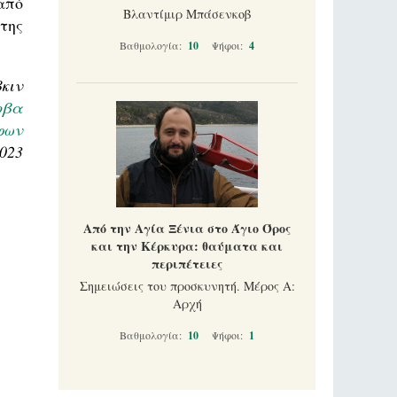
από
Βλαντίμιρ Μπάσενκοβ
της
Βαθμολογία:
10
Ψήφοι:
4
κιν
οβα
φων
2023
Από την Αγία Ξένια στο Άγιο Όρος
και την Κέρκυρα: θαύματα και
περιπέτειες
Σημειώσεις του προσκυνητή. Μέρος Α:
Αρχή
Βαθμολογία:
10
Ψήφοι:
1