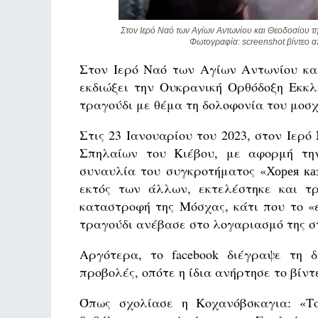
Στον Ιερό Ναό των Αγίων Αντωνίου και Θεοδοσίου τη
Φωτογραφία: screenshot βίντεο α
Στον Ιερό Ναό των Αγίων Αντωνίου κα
εκδιώξει την Ουκρανική Ορθόδοξη Εκκλ
τραγούδι με θέμα τη δολοφονία του μοσχ
Στις 23 Ιανουαρίου του 2023, στον Ιερ
Σπηλαίων του Κιέβου, με αφορμή την
συναυλία του συγκροτήματος «Хорея ка
εκτός των άλλων, εκτελέστηκε και τ
καταστροφή της Μόσχας, κάτι που το «
τραγούδι ανέβασε στο λογαριασμό της στ
Αργότερα, το facebook διέγραψε τη δ
προβολές, οπότε η ίδια ανήρτησε το βίντ
Όπως σχολίασε η Κοχανόβσκαγια: «Το