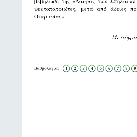
βεβήλωση της «Λαύρας των Σπηλαίων τ
ψευτοπατριώτες, μετά από άδειες 
Ουκρανίας».
Μετάφραση
Βαθμολογία:
1
2
3
4
5
6
7
8
9