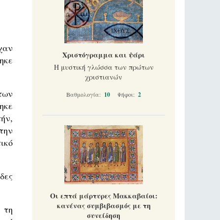
χαν
Χριστόγραμμα και ψάρι
ηκε
Η μυστική γλώσσα των πρώτων
χριστιανών
των
Βαθμολογία:
10
Ψήφοι:
2
ηκε
ήν,
την
ικό
δες
Οι επτά μάρτυρες Μακκαβαίοι:
κανένας συμβιβασμός με τη
 τη
συνείδηση