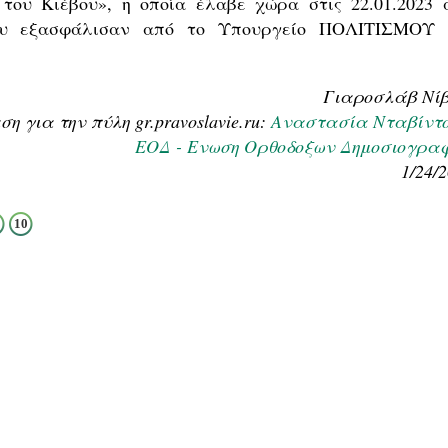
ου Κιέβου», η οποία έλαβε χώρα στις 22.01.2023 
που εξασφάλισαν από το Υπουργείο ΠΟΛΙΤΙΣΜΟΥ 
Γιαροσλάβ Νίβ
 για την πύλη gr.pravoslavie.ru:
Αναστασία Νταβίντ
ΕΟΔ - Ενωση Ορθοδοξων Δημοσιογρα
1/24/
10