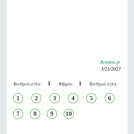
Romfea.gr
3/21/2023
1
1
Βαθμολογία:
Ψήφοι:
Βαθμολογία:
1
2
3
4
5
6
7
8
9
10