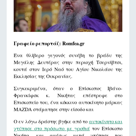
Γραφείο ρεπορτάζ: Romfea.gr
Ένα θλίβερο γεγονός συνέβη το βράδυ της
Μεγάλης Δευτέρας στην περιοχή Τσερνίβτσι,
κοντά στον Ιερό Ναό του Αγίου Νικολάου της
Εκκλησίας της Ουκρανίας.
Συγκεκριμένα, όταν ο Επίσκοπος Ιβάνο-
Φρανκίφσκ κ. Νικήτας επέστρεφε στο
Επισκοπείο του, ένα κόκκινο αυτοκίνητο μάρκας
MAZDA στάματησε στην είσοδο και
Ο εν λόγω δράστης βγήκε από το
αυτοκίνητο και
χτύπησε στο πρόσωπο με γροθιά
τον Επίσκοπο
Νικήτα, και αμέσως μετά χτύπησε τον