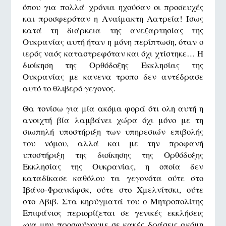
όπου για πολλά χρόνια ηχούσαν οι προσευχές
και προσφερόταν η Αναίμακτη Λατρεία! Ίσως
κατά τη διάρκεια της ανεξαρτησίας της
Ουκρανίας αυτή ήταν η μόνη περίπτωση, όταν ο
ιερός ναός καταστρεφόταν και όχι χτίστηκε… Η
διοίκηση της Ορθόδοξης Εκκλησίας της
Ουκρανίας με κανενα τροπο δεν αντέδρασε
αυτό το θλιβερό γεγονος.
Θα τονίσω για μία ακόμα φορά ότι ολη αυτή η
ανοιχτή βία λαμβάνει χώρα όχι μόνο με τη
σιωπηλή υποστήριξη των υπηρεσιών επιβολής
του νόμου, αλλά και με την προφανή
υποστήριξη της διοίκησης της Ορθόδοξης
Εκκλησίας της Ουκρανίας, η οποία δεν
καταδίκασε καθόλου τα γεγονότα ούτε στο
Ιβάνο-Φρανκίφσκ, ούτε στο Χμελνίτσκι, ούτε
στο Λβιβ. Στα κηρύγματά του ο Μητροπολίτης
Επιφάνιος περιορίζεται σε γενικές εκκλήσεις
«να μην προσφύγουμε σε κακές δράσεις ακόμη