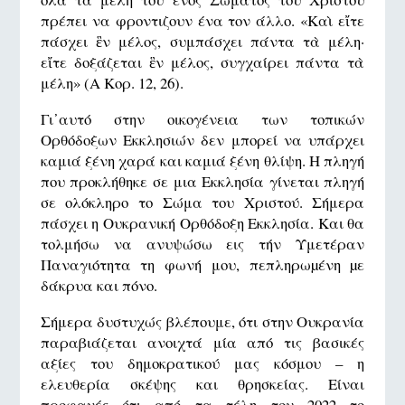
πρέπει να φροντιζουν ένα τον άλλο. «Καὶ εἴτε
πάσχει ἓν μέλος, συμπάσχει πάντα τὰ μέλη·
εἴτε δοξάζεται ἓν μέλος, συγχαίρει πάντα τὰ
μέλη» (A Κορ. 12, 26).
Γι᾿αυτό στην οικογένεια των τοπικών
Ορθόδοξων Εκκλησιών δεν μπορεί να υπάρχει
καμιά ξένη χαρά και καμιά ξένη θλίψη. Η πληγή
που προκλήθηκε σε μια Εκκλησία γίνεται πληγή
σε ολόκληρο το Σώμα του Χριστού. Σήμερα
πάσχει η Ουκρανική Ορθόδοξη Εκκλησία. Και θα
τολμήσω να ανυψώσω εις τήν Υμετέραν
Παναγιότητα τη φωνή μου, πεπληρωµένη µε
δάκρυα και πόνο.
Σήμερα δυστυχώς βλέπουμε, ότι στην Ουκρανία
παραβιάζεται ανοιχτά μία από τις βασικές
αξίες του δημοκρατικού μας κόσμου – η
ελευθερία σκέψης και θρησκείας. Είναι
προφανές ότι από τα τέλη του 2022 το