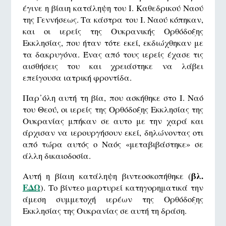
έγινε η βίαιη κατάληψη του Ι. Καθεδρικού Ναού
της Γεννήσεως. Τα κάστρα του Ι. Ναού κόπηκαν,
και οι ιερείς της Ουκρανικής Ορθόδοξης
Εκκλησίας, που ήταν τότε εκεί, εκδιώχθηκαν με
τα δακρυγόνα. Ένας από τους ιερείς έχασε τις
αισθήσεις του και χρειάστηκε να λάβει
επείγουσα ιατρική φροντίδα.
Παρ᾿όλη αυτή τη βία, που ασκήθηκε στο Ι. Ναό
του Θεού, οι ιερείς της Ορθόδοξης Εκκλησίας της
Ουκρανίας μπήκαν σε αυτο με την χαρά και
άρχισαν να ιερουργήσουν εκεί, δηλώνοντας οτι
από τώρα αυτός ο Ναός «μεταβιβάστηκε» σε
άλλη δικαιοδοσία.
βλ.
Αυτή η βίαιη κατάληψη βιντεοσκοπήθηκε (
ΕΔΩ
). Το βίντεο μαρτυρεί κατηγορηματικά την
άμεση συμμετοχή ιερέων της Ορθόδοξης
Εκκλησίας της Ουκρανίας σε αυτή τη δράση.