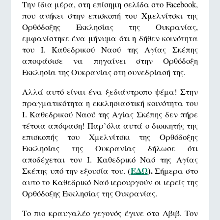
Την ίδια μέρα, στη επίσημη σελίδα στο Facebook,
που ανήκει στην επισκοπή του Χμελνίτσκι της
Ορθόδοξης Εκκλησίας της Ουκρανίας,
εμφανίστηκε ένα μήνυμα ότι η δήθεν κοινότητα
του Ι. Καθεδρικού Ναού της Αγίας Σκέπης
αποφάσισε να πηγαίνει στην Ορθόδοξη
Εκκλησία της Ουκρανίας στη συνεδρίασή της.
Αλλά αυτό είναι ένα ξεδιάντροπο ψέμα! Στην
πραγματικότητα η εκκλησιαστική κοινότητα του
Ι. Καθεδρικού Ναού της Αγίας Σκέπης δεν πήρε
τέτοια απόφαση! Παρ’όλα αυτά ο διοικητής της
επισκοπής του Χμελνίτσκι της Ορθόδοξης
Εκκλησίας της Ουκρανίας δήλωσε ότι
αποδέχεται τον Ι. Καθεδρικό Ναό της Αγίας
ΕΔΩ
).
Σκέπης υπό την εξουσία του. (
Σήμερα στο
αυτο το Καθεδρικό Ναό ιερουργούν οι ιερείς της
Ορθόδοξης Εκκλησίας της Ουκρανίας.
Το πιο κραυγαλέο γεγονός έγινε στο Λβιβ. Τον