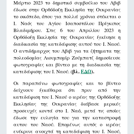
Μάρτιο 2023 το δημοτικό συμβούλιο του Λβιβ
έδωσε στην Ορθόδοξη Εκκλησία της Ουκρανίας
το οικόπεδο, όπου για πολλά χρόνια στέκεται ο
Ι. Ναός του Αγίου Ισαποστόλου Πρίγκιπος
Βλαδιμήρου. Στις 6 του Απριλίου 2023 η
Ορθόδοξη Εκκλησία της Ουκρανίας ξεκίνησε η
διαδικασία της κατεδάφισης αυτού του I. Nαού.
Ο αντιδήμαρχος του Λβιβ για τα ζήτηματα της
πολεοδομίας Λιουμπομίρ Ζούμπατζ δημοσίευσε
φωτογραφίες και βίντεο με τη διαδικασία της
βλ.
ΕΔΩ
).
κατεδάφισης του I. Nαού. (
Οι παραπάνω φωτογραφίες και το βίντεο
δείχνουν ξεκάθαρα ότι πριν από την
κατεδάφιση του Ι. Nαού ο ιερέας της Ορθόδοξης
Εκκλησίας της Ουκρανίας διάβασε μερικές
προσευχές κοντά στο Ι. Ναό, μετά τις οποίες
έδωσε την ευλογία του για την καταστροφή
αυτου του Ναού. Επομένως αυτός ο ιερέας
ενέκρινε ανοιχτά τη κατεδάφιση του I. Nαού,