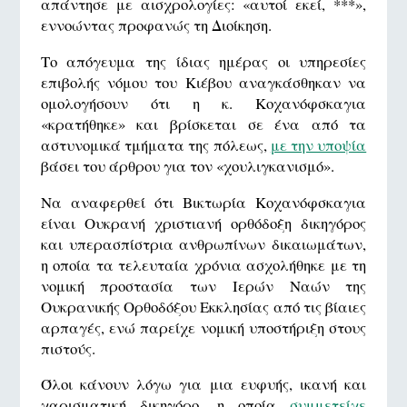
απάντησε με αισχρολογίες: «αυτοί εκεί, ***»,
εννοώντας προφανώς τη Διοίκηση.
Το απόγευμα της ίδιας ημέρας οι υπηρεσίες
επιβολής νόμου του Κιέβου αναγκάσθηκαν να
ομολογήσουν ότι η κ. Κοχανόφσκαγια
«κρατήθηκε» και βρίσκεται σε ένα από τα
αστυνομικά τμήματα της πόλεως,
με την υποψία
βάσει του άρθρου για τον «χουλιγκανισμό».
Να αναφερθεί ότι Βικτωρία Κοχανόφσκαγια
είναι Ουκρανή χριστιανή ορθόδοξη δικηγόρος
και υπερασπίστρια ανθρωπίνων δικαιωμάτων,
η οποία τα τελευταία χρόνια ασχολήθηκε με τη
νομική προστασία των Ιερών Ναών της
Ουκρανικής Ορθοδόξου Εκκλησίας από τις βίαιες
αρπαγές, ενώ παρείχε νομική υποστήριξη στους
πιστούς.
Όλοι κάνουν λόγω για μια ευφυής, ικανή και
χαρισματική δικηγόρο, η οποία
συμμετείχε