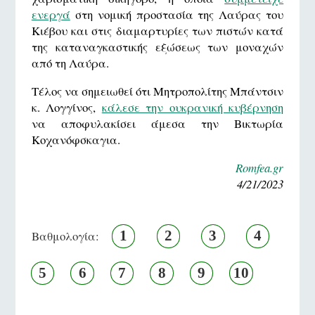
ενεργά
στη νομική προστασία της Λαύρας του
Κιέβου και στις διαμαρτυρίες των πιστών κατά
της καταναγκαστικής εξώσεως των μοναχών
από τη Λαύρα.
Τέλος να σημειωθεί ότι Μητροπολίτης Μπάντσιν
κ. Λογγίνος,
κάλεσε την ουκρανική κυβέρνηση
να αποφυλακίσει άμεσα την Βικτωρία
Κοχανόφσκαγια.
Romfea.gr
4/21/2023
1
2
3
4
Βαθμολογία:
5
6
7
8
9
10