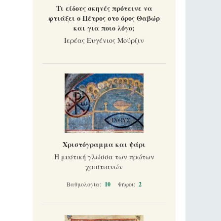
Τι είδους σκηνές πρότεινε να
φτιάξει ο Πέτρος στο όρος Θαβώρ
και για ποιο λόγο;
Ιερέας Ευγένιος Μούρζιν
Χριστόγραμμα και ψάρι
Η μυστική γλώσσα των πρώτων
χριστιανών
Βαθμολογία:
10
Ψήφοι:
2