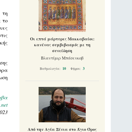
 τη
 το
νες
τις
Οι επτά μάρτυρες Μακκαβαίοι:
κής
κανένας συμβιβασμός με τη
συνείδηση
Βλαντίμιρ Μπάσενκοβ
σης
Βαθμολογία:
10
Ψήφοι:
3
ορα
ωση
οβα
.net
2023
Από την Αγία Ξένια στο Άγιο Όρος