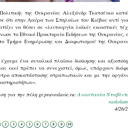
Πολιτικής της Ουκρανίας Αλεξάνδρ Τκατσένκο κατά
σε ότι στην Λαύρα των Σπηλαίων του Κιέβου αντί για
ίζει να θέσει σε «λειτουργία λαϊκές εικαστικές τέχ
νωσε το Εθνικό Πρακτορείο Ειδήσεων της Ουκρανίας, σ
 το Τμήμα Ενημέρωσης και Διαφωτισμού της Ουκρανι
έχουμε ένα συνολικό πλαίσιο διοίκησης και αξιοποίη
ας εκεί πρέπει να συνεχιστεί, όμως, υπάρχουν διάφ
έντρο αποκατάστασης στρατιωτικών και με την οργάν
ραστηριοτήτων».
 για την πύλη gr.pravoslavie.ru:
Αναστασία Νταβίντ
raskolam
4/26/
2
3
4
5
6
7
8
9
10