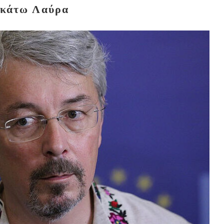
κάτω Λαύρα