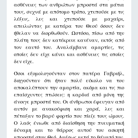
ασθένειες των ανθρώπων μπροστά στα μάτια
τους, συχνά με απότομο τρόπο, χτυπούσε με τις
λέξεις, λες και χτυπούσε με μαχαίρι,
απειλώντας με κατάρα του Θεού όσους δεν
ήθελαν να διορθωθούν. Ωστόσο, πίσω από την
πλάτη τους δεν κατέκρινε κανέναν, εκτός από
τον εαυτό του. Αναλάμβανε αμαρτίες, τις
οποίες δεν είχε κάνει και ασθένειες τις οποίες
δεν είχε.
Όσοι εξομολογούνταν στον πατέρα Γαβριήλ,
διηγούνταν ότι ήταν πολύ εύκολο να του
αποκαλύπτουν την αμαρτία, ακόμα και τις πιο
επαίσχυντες πτώσεις: η καρδιά από μόνη της
άνοιγε μπροστά του. Οι άνθρωποι έφευγαν από
αυτόν με ανακούφιση και χαρά, λες και
πέταξαν το βαρύ φορτίο που πίεζε τους ώμους.
Ο λαός ένιωθε από διαίσθηση την πνευματική
δύναμη και το θάρρος αυτού του ασκητή
μπροστά στον Θεό. Αμέσως μετά το θάνατό του,