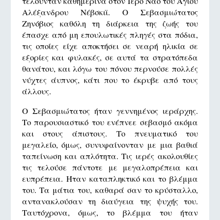
τελούνταν καθημερινά στον Ιερό Ναό του Αγίου
Αλέξανδρου Νέβσκιϊ. Ο Σεβασμιώτατος
Ζηνόβιος καθόλη τη διάρκεια της ζωής του
έπασχε από μη επουλωτικές πληγές στα πόδια,
τις οποίες είχε αποκτήσει σε νεαρή ηλικία σε
εξορίες και φυλακές, σε αυτά τα στρατόπεδα
θανάτου, και λόγω του πόνου περνούσε πολλές
νύχτες άυπνος, κάτι που το έκρυβε από τους
άλλους.
Ο Σεβασμιώτατος ήταν γεννημένος ιεράρχης.
Το παρουσιαστικό του ενέπνεε σεβασμό ακόμα
και στους άπιστους. Το πνευματικό του
μεγαλείο, όμως, συνυφαίνονταν με μια βαθιά
ταπείνωση και απλότητα. Τις ιερές ακολουθίες
τις τελούσε πάντοτε με μεγαλοπρέπεια και
ευπρέπεια. Ήταν καταπληκτικό και το βλέμμα
του. Τα μάτια του, καθαρά σαν το κρύσταλλο,
αντανακλούσαν τη διαύγεια της ψυχής του.
Ταυτόχρονα, όμως, το βλέμμα του ήταν