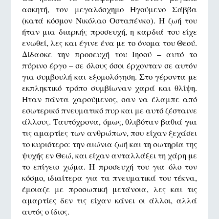
ασκητή, τον μεγαλόσχημο Ηγούμενο Σάββα
(κατά κόσμον Νικόλαο Οσταπένκο). Η ζωή του
ήταν μια διαρκής προσευχή, η καρδιά του είχε
ενωθεί, λες και έγινε ένα με το όνομα του Θεού.
Δίδασκε την προσευχή του Ιησού – αυτό το
πύρινο έργο – σε όλους όσοι έρχονταν σε αυτόν
για συμβουλή και εξομολόγηση. Στο γέροντα με
εκπληκτικό τρόπο συμβίωναν χαρά και θλίψη.
Ήταν πάντα χαρούμενος, σαν να έλαμπε από
εσωτερικό πνευματικό πυρ και με αυτό ζέσταινε
άλλους. Ταυτόχρονα, όμως, θλιβόταν βαθιά για
τις αμαρτίες των ανθρώπων, που είχαν ξεχάσει
το κυριότερο: την αιώνια ζωή και τη σωτηρία της
ψυχής εν Θεώ, και είχαν ανταλλάξει τη χάρη με
το επίγειο χώμα. Η προσευχή του για όλο τον
κόσμο, ιδιαίτερα για τα πνευματικά του τέκνα,
έμοιαζε με προσωπική μετάνοια, λες και τις
αμαρτίες δεν τις είχαν κάνει οι άλλοι, αλλά
αυτός ο ίδιος.