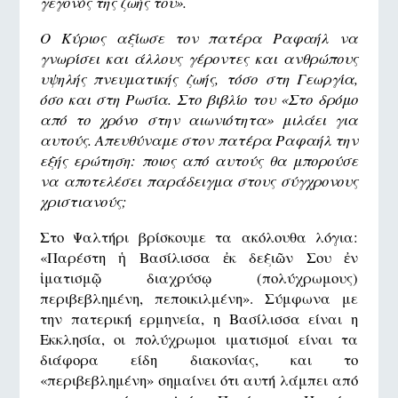
γεγονός της ζωής του».
Ο Κύριος αξίωσε τον πατέρα Ραφαήλ να
γνωρίσει και άλλους γέροντες και ανθρώπους
υψηλής πνευματικής ζωής, τόσο στη Γεωργία,
όσο και στη Ρωσία. Στο βιβλίο του «Στο δρόμο
από το χρόνο στην αιωνιότητα» μιλάει για
αυτούς. Απευθύναμε στον πατέρα Ραφαήλ την
εξής ερώτηση: ποιος από αυτούς θα μπορούσε
να αποτελέσει παράδειγμα στους σύγχρονους
χριστιανούς;
Στο Ψαλτήρι βρίσκουμε τα ακόλουθα λόγια:
«Παρέστη ἡ Βασίλισσα ἐκ δεξιῶν Σου ἐν
ἱματισμῷ διαχρύσῳ (πολύχρωμους)
περιβεβλημένη, πεποικιλμένη». Σύμφωνα με
την πατερική ερμηνεία, η Βασίλισσα είναι η
Εκκλησία, οι πολύχρωμοι ιματισμοί είναι τα
διάφορα είδη διακονίας, και το
«περιβεβλημένη» σημαίνει ότι αυτή λάμπει από