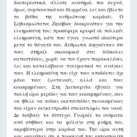
διαπεραστικό, άλλοτε αυστηρό, πιο συχνά,
όμως, συμπονετικό και θλιμμένο, λες και έβλεπε
το βάθος της ανθρώπινης καρδιάς. Ο
Σεβασμιώτατος Ζηνόβιος διακρινόταν για την
ελεημοσύνη του: προσέφερε κρυφά σε πολλούς
ελεημοσύνη, κάτι που έγινε γνωστό ιδιαίτερα
μετά το θάνατό του. Άνθρωποι διηγούνταν ότι
τους στήριζε οικονομικά στις δύσκολες
καταστάσεις, χωρίς να τον έχουν παρακαλέσει,
λες και καταλάβαινε πνευματικά τις ανάγκες
τους. Η ελεημοσύνη του είχε τους αποδέκτες όχι
μόνο τους ζωντανούς, αλλά και τους
κεκοιμημένους. Στη Λειτουργία έβγαζε για
πολλή ώρα μερίδες για τους κεκοιμημένους, σαν
να ήθελε να ταΐσει εκατοντάδες πεινασμένους
που είχαν συγκεντρωθεί στο κατώφλι του ναού.
Δε διάβαζε τα δίπτυχα. Γνώριζε τα ονόματα
από στήθους και τα φύλαγε στη μνήμη του,
ακριβέστερα στην καρδιά του. Την ώρα αυτή
μου φαινόταν ότι η προσευχή του μητροπολίτη