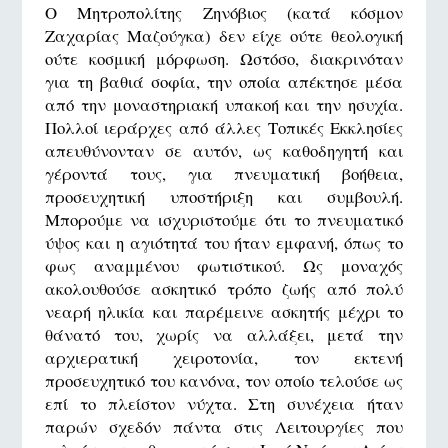
Ο Μητροπολίτης Ζηνόβιος (κατά κόσμον
Ζαχαρίας Μαζούγκα) δεν είχε ούτε θεολογική
ούτε κοσμική μόρφωση. Ωστόσο, διακρινόταν
για τη βαθιά σοφία, την οποία απέκτησε μέσα
από την μοναστηριακή υπακοή και την ησυχία.
Πολλοί ιεράρχες από άλλες Τοπικές Εκκλησίες
απευθύνονταν σε αυτόν, ως καθοδηγητή και
γέροντά τους, για πνευματική βοήθεια,
προσευχητική υποστήριξη και συμβουλή.
Μπορούμε να ισχυριστούμε ότι το πνευματικό
ύψος και η αγιότητά του ήταν εμφανή, όπως το
φως αναμμένου φωτιστικού. Ως μοναχός
ακολουθούσε ασκητικό τρόπο ζωής από πολύ
νεαρή ηλικία και παρέμεινε ασκητής μέχρι το
θάνατό του, χωρίς να αλλάξει, μετά την
αρχιερατική χειροτονία, τον εκτενή
προσευχητικό του κανόνα, τον οποίο τελούσε ως
επί το πλείστον νύχτα. Στη συνέχεια ήταν
παρών σχεδόν πάντα στις Λειτουργίες που