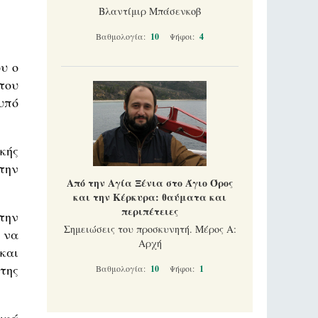
Βλαντίμιρ Μπάσενκοβ
Βαθμολογία:
10
Ψήφοι:
4
υ ο
του
υπό
κής
την
Από την Αγία Ξένια στο Άγιο Όρος
και την Κέρκυρα: θαύματα και
περιπέτειες
την
Σημειώσεις του προσκυνητή. Μέρος Α:
 να
Αρχή
και
της
Βαθμολογία:
10
Ψήφοι:
1