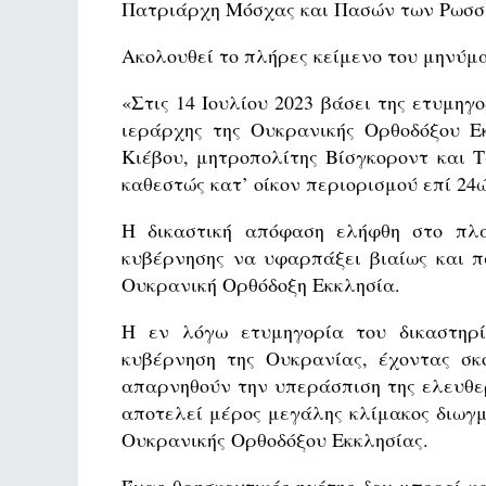
Πατριάρχη Μόσχας και Πασών των Ρωσσ
Ακολουθεί το πλήρες κείμενο του μηνύμα
«Στις 14 Ιουλίου 2023 βάσει της ετυμηγ
ιεράρχης της Ουκρανικής Ορθοδόξου Ε
Κιέβου, μητροπολίτης Βίσγκοροντ και 
καθεστώς κατ’ οίκον περιορισμού επί 24
Η δικαστική απόφαση ελήφθη στο πλα
κυβέρνησης να υφαρπάξει βιαίως και 
Ουκρανική Ορθόδοξη Εκκλησία.
Η εν λόγω ετυμηγορία του δικαστηρί
κυβέρνηση της Ουκρανίας, έχοντας σκ
απαρνηθούν την υπεράσπιση της ελευθερ
αποτελεί μέρος μεγάλης κλίμακος διωγμ
Ουκρανικής Ορθοδόξου Εκκλησίας.