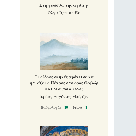
Στη γλώσσα της αγάπης
Όλγα Ιζενιακόβα
Τι είδους σκηνές πρότεινε να
φτιάξει ο Πέτρος στο όρος Θαβώρ
και για ποιο λόγο;
Ιερέας Ευγένιος Μούρζιν
Βαθμολογία:
10
Ψήφοι:
1