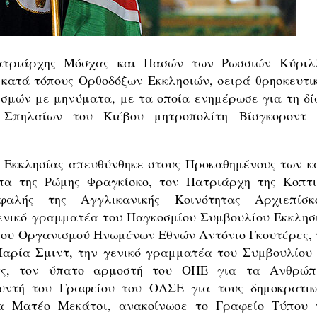
Πατριάρχης Μόσχας και Πασών των Ρωσσιών Κύριλ
κατά τόπους Ορθοδόξων Εκκλησιών, σειρά θρησκευτι
σμών με μηνύματα, με τα οποία ενημέρωσε για τη δί
Σπηλαίων του Κιέβου μητροπολίτη Βίσγκοροντ 
 Εκκλησίας απευθύνθηκε στους Προκαθημένους των κ
πα της Ρώμης Φραγκίσκο, τον Πατριάρχη της Κοπτι
φαλής της Αγγλικανικής Κοινότητας Αρχιεπίσκ
ενικό γραμματέα του Παγκοσμίου Συμβουλίου Εκκλησ
 του Οργανισμού Ηνωμένων Εθνών Αντόνιο Γκουτέρες, 
ρία Σμιντ, την γενικό γραμματέα του Συμβουλίου 
ιτς, τον ύπατο αρμοστή του ΟΗΕ για τα Ανθρώπ
θυντή του Γραφείου του ΟΑΣΕ για τους δημοκρατικ
α Ματέο Μεκάτσι, ανακοίνωσε το Γραφείο Τύπου 