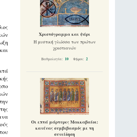
λος
κών
Χριστόγραμμα και ψάρι
ωξη
Η μυστική γλώσσα των πρώτων
χριστιανών
και
Βαθμολογία:
10
Ψήφοι:
2
ατά
κής
οπο
ιών
την
της
ινα
Οι επτά μάρτυρες Μακκαβαίοι:
ούς
κανένας συμβιβασμός με τη
του
συνείδηση