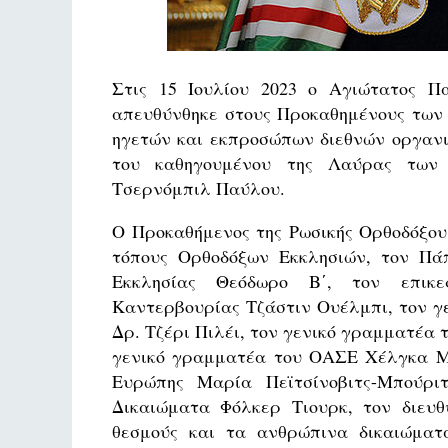
Στις 15 Ιουλίου 2023 ο Αγιώτατος 
απευθύνθηκε στους Προκαθημένους των 
ηγετών και εκπροσώπων διεθνών οργανι
του καθηγουμένου της Λαύρας των 
Τσερνόμπιλ Παύλου.
Ο Προκαθήμενος της Ρωσικής Ορθοδόξου
τόπους Ορθοδόξων Εκκλησιών, τον Πά
Εκκλησίας Θεόδωρο Β΄, τον επικε
Καντερβουρίας Τζάστιν Ουέλμπι, τον γ
Δρ. Τζέρι Πιλέι, τον γενικό γραμματέα
γενικό γραμματέα του ΟΑΣΕ Χέλγκα Μα
Ευρώπης Μαρία Πεϊτσίνοβιτς-Μπούρ
Δικαιώματα Φόλκερ Τιουρκ, τον διευ
θεσμούς και τα ανθρώπινα δικαιώματ