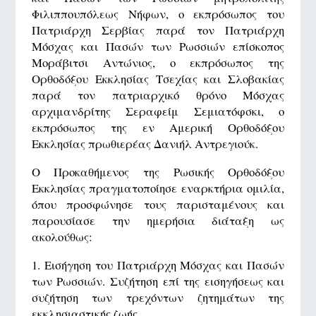
Φιλιππουπόλεως Νήφων, ο εκπρόσωπος του
Πατριάρχη Σερβίας παρά τον Πατριάρχη
Μόσχας και Πασών των Ρωσσιών επίσκοπος
Μοράβιτσι Αντώνιος, ο εκπρόσωπος της
Ορθοδόξου Εκκλησίας Τσεχίας και Σλοβακίας
παρά τον πατριαρχικό θρόνο Μόσχας
αρχιμανδρίτης Σεραφείμ Σεμιατόφσκι, ο
εκπρόσωπος της εν Αμερική Ορθοδόξου
Εκκλησίας πρωθιερέας Δανιήλ Αντρεγιούκ.
Ο Προκαθήμενος της Ρωσικής Ορθοδόξου
Εκκλησίας πραγματοποίησε εναρκτήρια ομιλία,
όπου προσφώνησε τους παρισταμένους και
παρουσίασε την ημερήσια διάταξη ως
ακολούθως:
1. Εισήγηση του Πατριάρχη Μόσχας και Πασών
των Ρωσσιών. Συζήτηση επί της εισηγήσεως και
συζήτηση των τρεχόντων ζητημάτων της
εκκλησιαστικής ζωής.