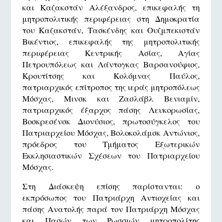
και Καζακστάν Αλέξανδρος, επικεφαλής τη
μητροπολιτικής περιφέρειας στη Δημοκρατία
του Καζακστάν, Τασκένδης και Ουζμπεκιστάν
Βικέντιος, επικεφαλής της μητροπολιτικής
περιφέρειας Κεντρικής Ασίας, Αγίας
Πετρουπόλεως και Λάντογκας Βαρσανούφιος,
Κρουτίτσης και Κολόμνας Παύλος,
πατριαρχικός επίτροπος της ιεράς μητροπόλεως
Μόσχας, Μινσκ και Ζασλάβλ Βενιαμίν,
πατριαρχικός έξαρχος πάσης Λευκορωσίας,
Βοσκρεσένσκ Διονύσιος, πρωτοσύγκελος του
Πατριαρχείου Μόσχας, Βολοκολάμσκ Αντώνιος,
πρόεδρος του Τμήματος Εξωτερικών
Εκκλησιαστικών Σχέσεων του Πατριαρχείου
Μόσχας.
Στη Διάσκεψη επίσης παρίστανται: ο
εκπρόσωπος του Πατριάρχη Αντιοχείας και
πάσης Ανατολής παρά τον Πατριάρχη Μόσχας
και Πασών των Ρωσσιών μητροπολίτης