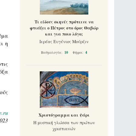
Τι είδους σκηνές πρότεινε να
φτιάξει ο Πέτρος στο όρος Θαβώρ
και για ποιο λόγο;
κύμα
Ιερέας Ευγένιος Μούρζιν
ι η
Βαθμολογία:
10
Ψήφοι:
4
τις
όξα
ούς
e.ru
Χριστόγραμμα και ψάρι
2023
Η μυστική γλώσσα των πρώτων
χριστιανών