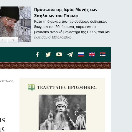
Πρόσωπα της Ιεράς Μονής των
Σπηλαίων του Πσκωφ
Κατά τη διάρκεια των πιο σοβαρών σοβιετικών
διωγμών του 20ού αιώνα, παρέμεινε το
μοναδικό ανδρικό μοναστήρι της ΕΣΣΔ, που δεν
έκλεισαν οι Μπολσεβίκοι.
κτύπωση
ΤΕΛΕΥΤΑΙΕΣ ΠΡΟΣΘΗΚΕΣ
ής
ης