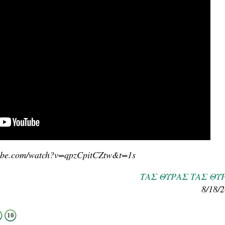
tube.com/watch?v=qpzCpitCZtw&t=1s
ΤΑΣ ΘΥΡΑΣ ΤΑΣ ΘΥ
8/18/
10