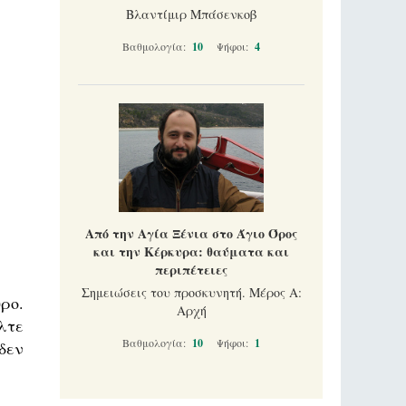
Βλαντίμιρ Μπάσενκοβ
Βαθμολογία:
10
Ψήφοι:
4
Από την Αγία Ξένια στο Άγιο Όρος
και την Κέρκυρα: θαύματα και
περιπέτειες
Σημειώσεις του προσκυνητή. Μέρος Α:
ρο.
Αρχή
λτε
Βαθμολογία:
10
Ψήφοι:
1
δεν