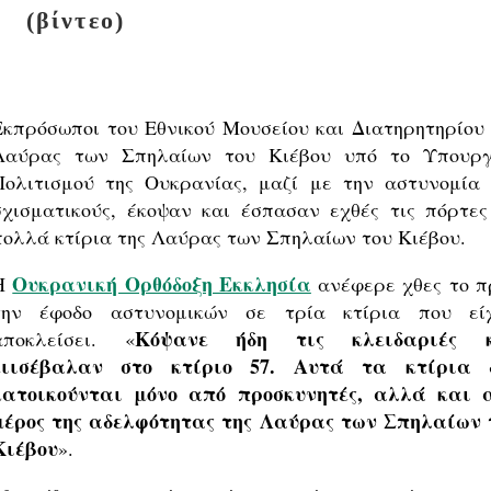
(βίντεο)
Εκπρόσωποι του Εθνικού Μουσείου και Διατηρητηρίου 
Λαύρας των Σπηλαίων του Κιέβου υπό το Υπουργ
Πολιτισμού της Ουκρανίας, μαζί με την αστυνομία 
σχισματικούς, έκοψαν και έσπασαν εχθές τις πόρτες
πολλά κτίρια της Λαύρας των Σπηλαίων του Κιέβου.
Ουκρανική Ορθόδοξη Εκκλησία
Η
ανέφερε χθες το π
την έφοδο αστυνομικών σε τρία κτίρια που εί
Κόψανε ήδη τις κλειδαριές 
αποκλείσει. «
ειισέβαλαν στο κτίριο 57. Αυτά τα κτίρια 
κατοικούνται μόνο από προσκυνητές, αλλά και 
μέρος της αδελφότητας της Λαύρας των Σπηλαίων 
Κιέβου
».