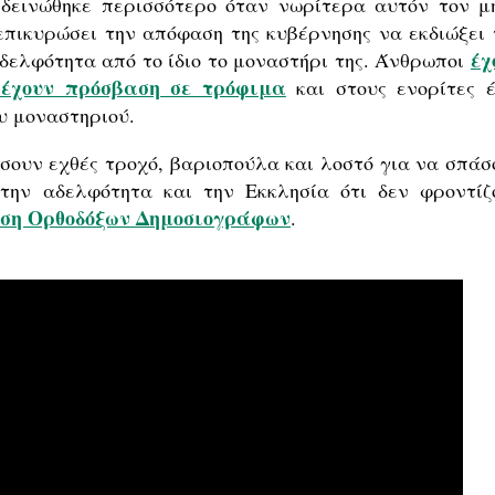
δεινώθηκε περισσότερο όταν νωρίτερα αυτόν τον μ
πικυρώσει την απόφαση της κυβέρνησης να εκδιώξει 
έχ
δελφότητα από το ίδιο το μοναστήρι της. Άνθρωποι
 έχουν πρόσβαση σε τρόφιμα
και στους ενορίτες έ
υ μοναστηριού.
ήσουν εχθές τροχό, βαριοπούλα και λοστό για να σπάσ
την αδελφότητα και την Εκκλησία ότι δεν φροντίζ
ση Ορθοδόξων Δημοσιογράφων
.