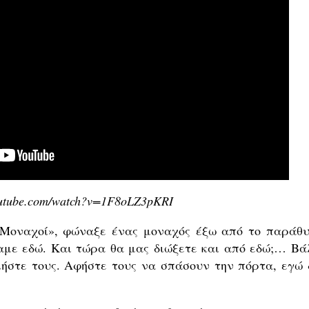
outube.com/watch?v=1F8oLZ3pKRI
 Μοναχοί», φώναξε ένας μοναχός έξω από το παράθυ
θαμε εδώ. Και τώρα θα μας διώξετε και από εδώ;… Βά
λήστε τους. Αφήστε τους να σπάσουν την πόρτα, εγώ 