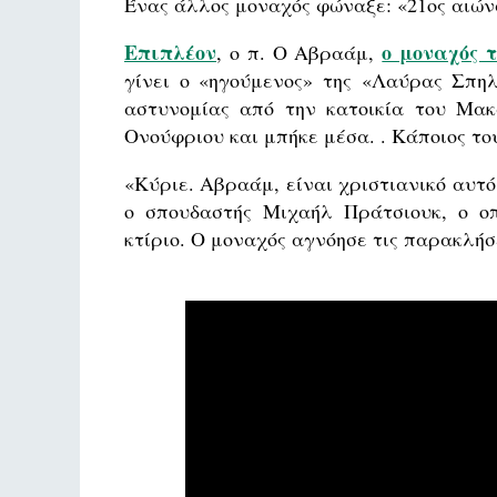
Ένας άλλος μοναχός φώναξε: «21ος αιών
Επιπλέον
ο μοναχός 
, ο π. Ο Αβραάμ,
γίνει ο «ηγούμενος» της «Λαύρας Σπηλ
αστυνομίας από την κατοικία του Μα
Ονούφριου και μπήκε μέσα. . Κάποιος του
«Κύριε. Αβραάμ, είναι χριστιανικό αυτό
ο σπουδαστής Μιχαήλ Πράτσιουκ, ο οπ
κτίριο. Ο μοναχός αγνόησε τις παρακλήσ