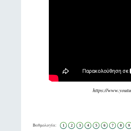
https://www.you
Βαθμολογία:
1
2
3
4
5
6
7
8
9