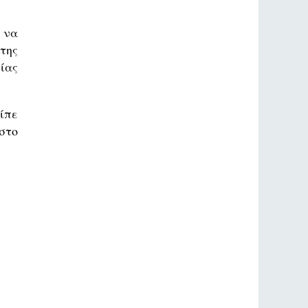
 να
της
ίας
είπε
στο