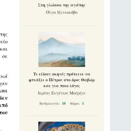
Στη γλώσσα της αγάπης
Όλγα Ιζενιακόβα
της
είο
και
 σε
Τι είδους σκηνές πρότεινε να
ρωί
φτιάξει ο Πέτρος στο όρος Θαβώρ
χαν
και για ποιο λόγο;
και
Ιερέας Ευγένιος Μούρζιν
δεν
Βαθμολογία:
10
Ψήφοι:
1
από
του