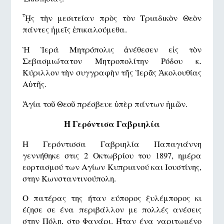
ᾞς τὴν μεσιτείαν πρὸς τὸν Τριαδικὸν Θεὸν
πάντες ἡμεῖς ἐπικαλούμεθα.
Ἡ Ἱερὰ Μητρόπολις ἀνέθεσεν εἰς τὸν
Σεβασμιώτατον Μητροπολίτην Ρόδου κ.
Κύριλλον τὴν συγγραφὴν τῆς Ἱερᾶς Ἀκολουθίας
Αὐτῆς.
Ἁγία τοῦ Θεοῦ πρέσβευε ὑπὲρ πάντων ἡμῶν.
Η Γερόντισα Γαβριηλία
Η Γερόντισσα Γαβριηλία Παπαγιάννη
γεννήθηκε στις 2 Οκτωβρίου του 1897, ημέρα
εορτασμού των Αγίων Κυπριανού και Ιουστίνης,
στην Κωνσταντινούπολη.
Ο πατέρας της ήταν εύπορος ξυλέμπορος κι
έζησε σε ένα περιβάλλον με πολλές ανέσεις
στην Πόλη, στο Φανάρι. Ήταν ένα χαριτωμένο