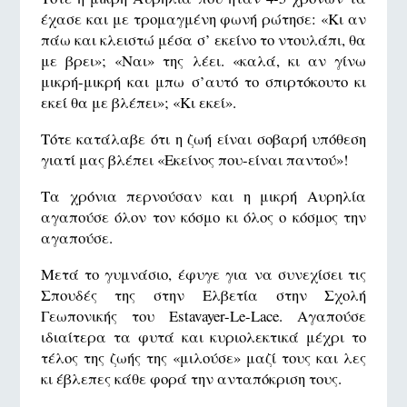
έχασε και με τρομαγμένη φωνή ρώτησε: «Κι αν
πάω και κλειστώ μέσα σ’ εκείνο το ντουλάπι, θα
με βρει»; «Ναι» της λέει. «καλά, κι αν γίνω
μικρή-μικρή και μπω σ’αυτό το σπιρτόκουτο κι
εκεί θα με βλέπει»; «Κι εκεί».
Τότε κατάλαβε ότι η ζωή είναι σοβαρή υπόθεση
γιατί μας βλέπει «Εκείνος που-είναι παντού»!
Τα χρόνια περνούσαν και η μικρή Αυρηλία
αγαπούσε όλον τον κόσμο κι όλος ο κόσμος την
αγαπούσε.
Μετά το γυμνάσιο, έφυγε για να συνεχίσει τις
Σπουδές της στην Ελβετία στην Σχολή
Γεωπονικής του Estavayer-Le-Lace. Αγαπούσε
ιδιαίτερα τα φυτά και κυριολεκτικά μέχρι το
τέλος της ζωής της «μιλούσε» μαζί τους και λες
κι έβλεπες κάθε φορά την ανταπόκριση τους.