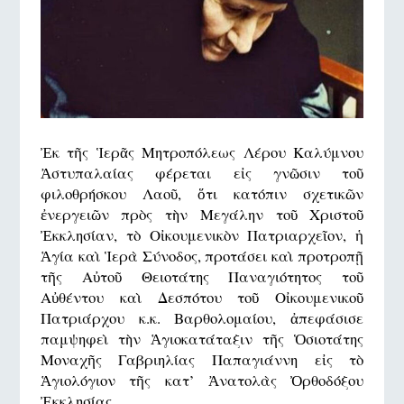
Ἐκ τῆς Ἱερᾶς Μητροπόλεως Λέρου Καλύμνου
Ἀστυπαλαίας φέρεται εἰς γνῶσιν τοῦ
φιλοθρήσκου Λαοῦ, ὅτι κατόπιν σχετικῶν
ἐνεργειῶν πρὸς τὴν Μεγάλην τοῦ Χριστοῦ
Ἐκκλησίαν, τὸ Οἰκουμενικὸν Πατριαρχεῖον, ἡ
Ἁγία καὶ Ἱερὰ Σύνοδος, προτάσει καὶ προτροπῇ
τῆς Αὐτοῦ Θειοτάτης Παναγιότητος τοῦ
Αὐθέντου καὶ Δεσπότου τοῦ Οἰκουμενικοῦ
Πατριάρχου κ.κ. Βαρθολομαίου, ἀπεφάσισε
παμψηφεὶ τὴν Ἁγιοκατάταξιν τῆς Ὁσιοτάτης
Μοναχῆς Γαβριηλίας Παπαγιάννη εἰς τὸ
Ἁγιολόγιον τῆς κατ’ Ἀνατολὰς Ὀρθοδόξου
Ἐκκλησίας.