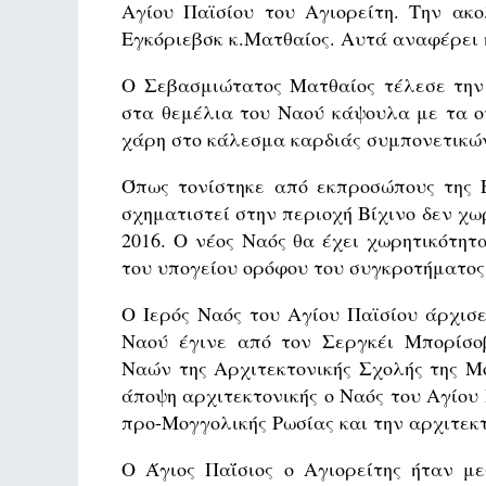
Αγίου Παϊσίου του Αγιορείτη. Την ακ
Εγκόριεβσκ κ.Ματθαίος. Αυτά αναφέρει 
Ο Σεβασμιώτατος Ματθαίος τέλεσε την 
στα θεμέλια του Ναού κάψουλα με τα ο
χάρη στο κάλεσμα καρδιάς συμπονετικώ
Όπως τονίστηκε από εκπροσώπους της Ε
σχηματιστεί στην περιοχή Βίχινο δεν χ
2016. Ο νέος Ναός θα έχει χωρητικότη
του υπογείου ορόφου του συγκροτήματος
Ο Ιερός Ναός του Αγίου Παϊσίου άρχισε 
Ναού έγινε από τον Σεργκέι Μπορίσο
Ναών της Αρχιτεκτονικής Σχολής της Μ
άποψη αρχιτεκτονικής ο Ναός του Αγίου 
προ-Μογγολικής Ρωσίας και την αρχιτεκτ
Ο Άγιος Παΐσιος ο Αγιορείτης ήταν με