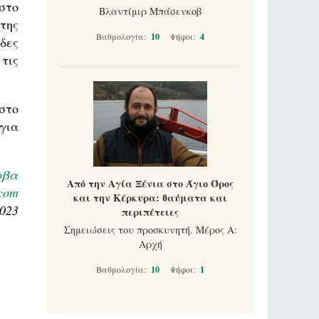
 στο
Βλαντίμιρ Μπάσενκοβ
της
Βαθμολογία:
10
Ψήφοι:
4
δες
τις
στο
για
οβα
Από την Αγία Ξένια στο Άγιο Όρος
.com
και την Κέρκυρα: θαύματα και
2023
περιπέτειες
Σημειώσεις του προσκυνητή. Μέρος Α:
Αρχή
Βαθμολογία:
10
Ψήφοι:
1