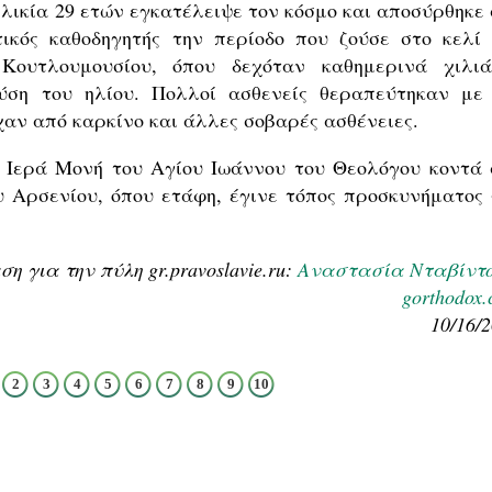
 ηλικία 29 ετών εγκατέλειψε τον κόσμο και αποσύρθηκε
ικός καθοδηγητής την περίοδο που ζούσε στο κελί 
Κουτλουμουσίου, όπου δεχόταν καθημερινά χιλιά
ύση του ηλίου. Πολλοί ασθενείς θεραπεύτηκαν με 
χαν από καρκίνο και άλλες σοβαρές ασθένειες.
ην Ιερά Μονή του Αγίου Ιωάννου του Θεολόγου κοντά 
υ Αρσενίου, όπου ετάφη, έγινε τόπος προσκυνήματος 
 για την πύλη gr.pravoslavie.ru:
Αναστασία Νταβίντ
gorthodox
10/16/
2
3
4
5
6
7
8
9
10