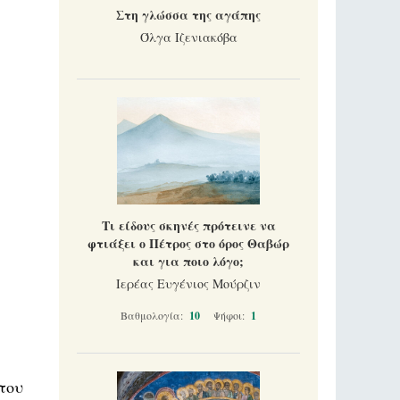
Στη γλώσσα της αγάπης
Όλγα Ιζενιακόβα
Τι είδους σκηνές πρότεινε να
φτιάξει ο Πέτρος στο όρος Θαβώρ
και για ποιο λόγο;
Ιερέας Ευγένιος Μούρζιν
Βαθμολογία:
10
Ψήφοι:
1
του