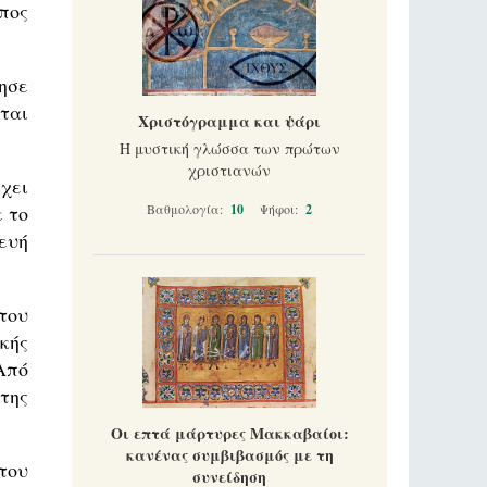
πος
ησε
ται
Χριστόγραμμα και ψάρι
Η μυστική γλώσσα των πρώτων
χριστιανών
χει
 το
Βαθμολογία:
10
Ψήφοι:
2
ευή
του
κής
Από
της
Οι επτά μάρτυρες Μακκαβαίοι:
κανένας συμβιβασμός με τη
του
συνείδηση