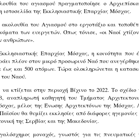
ολουθία του αγιασμού πραγματοποίησε ο Αρχιεπίσκο
η ιστοσελίδα της Εκκλησιαστικής Επαρχίας Μόσχας.
ακολουθία του Αγιασμού στο εργοτάξιο και τοποθέτ
νόματα των ευεργετών. Όπως τόνισε, «οι Ναοί χτίζον
ν ανθρώπων».
κκλησιαστικής Επαρχίας Μόσχας, η κοινότητα που έ
ωράει πλέον στον μικρό προσωρινό Ναό που ανεγέρθηκε
τα έως και 500 ατόμων. Τώρα ολοκληρώνεται η κατασκ
 του Ναού.
να κτίζεται στην περιοχή Βίχινο το 2022. Το σχέδιο 
β, αναπληρωτή καθηγητή του Τμήματος Αρχιτεκτονι
όσχας, μέλος της Ένωσης Αρχιτεκτόνων της Μόσχας. 
Παϊσίου θα θυμίζει εκκλησίες από διάφορες ηγεμονίες 
ονική της Σερβίας και της Μακεδονίας.
γαλόσχημος μοναχός, γνωστός για τις πνευματικές 