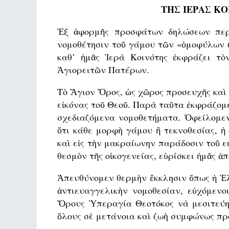
ΤΗΣ ΙΕΡΑΣ Κ
Ἐξ ἀφορμῆς προσφάτων δηλώσεων περὶ
νομοθέτησιν τοῦ γάμου τῶν «ὁμοφύλων ζε
καθ’ ἡμᾶς Ἱερὰ Κοινότης ἐκφρά­ζει τὸ
Ἁγιορειτῶν Πατέ­ρων.
Τὸ Ἅγιον Ὄρος, ὡς χῶρος προσευχῆς καὶ 
εἰκόνας τοῦ Θεοῦ. Παρὰ ταῦτα ἐκφράζομε
σχεδιαζόμενα νομοθετήμα­τα. Ὀφείλομε
ὅτι κάθε μορφὴ γάμου ἢ τεκνο­θεσίας, ἡ
καὶ εἰς τὴν μακραίω­νην πα­ράδοσιν τοῦ ε
θεσμὸν τῆς οἰκογενείας, εὑρίσκει ἡμᾶς ἀ
Ἀπευθύνομεν θερμὴν ἔκκλησιν ὅπως ἡ Ἑλ
ἀντιευαγγελικὴν νομοθεσίαν, εὐχόμενο
Ὄρους Ὑπεραγία Θεοτό­κος νὰ μεσιτεύη
ὅλους σὲ μετάνοια καὶ ζωὴ συμφώνως πρὸ