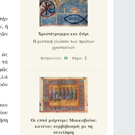
τὴν
, ἡ
τῶν
Χριστόγραμμα και ψάρι
Η μυστική γλώσσα των πρώτων
χριστιανών
 ὡς
Βαθμολογία:
10
Ψήφοι:
2
 τὰ
φῶς
ἀλλὰ
ερὸν
σαν
ίου
ήση
Οι επτά μάρτυρες Μακκαβαίοι:
κανένας συμβιβασμός με τη
συνείδηση