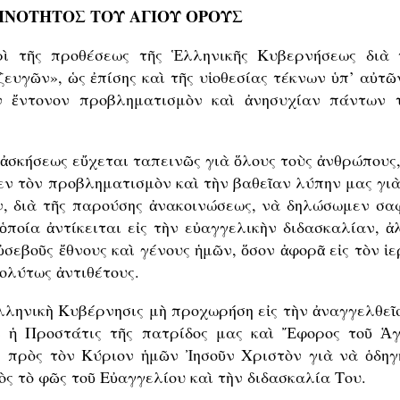
ΟΙΝΟΤΗΤΟΣ ΤΟΥ ΑΓΙΟΥ ΟΡΟΥΣ
 τῆς προθέσεως τῆς Ἑλληνικῆς Κυβερ­νήσεως διὰ 
υγῶν», ὡς ἐπίσης καὶ τῆς υἱο­θεσίας τέκνων ὑπ’ αὐτῶν
ν ἔντονον προβλη­μα­τισμὸν καὶ ἀνησυχίαν πάντων 
ἀσκήσεως εὔχεται ταπεινῶς γιὰ ὅ­λους τοὺς ἀνθρώπους,
ν τὸν προβληματι­σμὸν καὶ τὴν βαθεῖαν λύπην μας γιὰ
ν, διὰ τῆς παρούσης ἀνακοινώσεως, νὰ δηλώσωμεν σα
 ὁποία ἀντίκειται εἰς τὴν εὐαγγελικὴν διδα­σκαλίαν, 
ὐσεβοῦς ἔθνους καὶ γέ­νους ἡμῶν, ὅσον ἀφορᾶ εἰς τὸν ἱ
πολύτως ἀντιθέτους.
ληνικὴ Κυβέρνησις μὴ προ­χωρήση εἰς τὴν ἀναγγελθεῖ
ι ἡ Προ­στάτις τῆς πατρίδος μας καὶ Ἔφορος τοῦ Ἁγ
 πρὸς τὸν Κύριον ἡμῶν Ἰησοῦν Χριστὸν γιὰ νὰ ὁδηγ
ς τὸ φῶς τοῦ Εὐαγγελίου καὶ τὴν διδασκαλία Του.