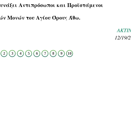
 Συνάξει Αντιπρόσωποι και Προϊστάμενοι
ρών Μονών του Αγίου Όρους Άθω.
ΑΚΤΙ
12/19/
2
3
4
5
6
7
8
9
10