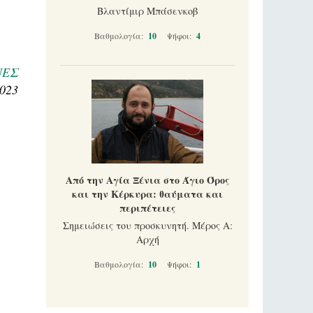
Βλαντίμιρ Μπάσενκοβ
Βαθμολογία:
10
Ψήφοι:
4
ΝΕΣ
2023
Από την Αγία Ξένια στο Άγιο Όρος
και την Κέρκυρα: θαύματα και
περιπέτειες
Σημειώσεις του προσκυνητή. Μέρος Α:
Αρχή
Βαθμολογία:
10
Ψήφοι:
1