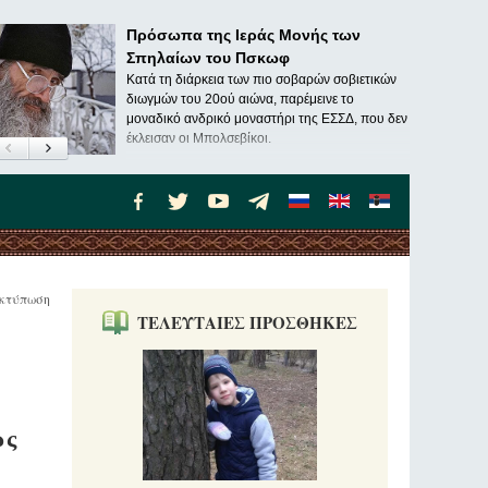
Πρόσωπα της Ιεράς Μονής των
Σπηλαίων του Πσκωφ
Κατά τη διάρκεια των πιο σοβαρών σοβιετικών
διωγμών του 20ού αιώνα, παρέμεινε το
μοναδικό ανδρικό μοναστήρι της ΕΣΣΔ, που δεν
έκλεισαν οι Μπολσεβίκοι.
κτύπωση
ΤΕΛΕΥΤΑΙΕΣ ΠΡΟΣΘΗΚΕΣ
ως