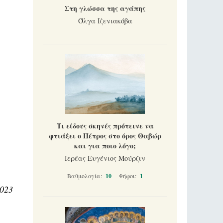
Στη γλώσσα της αγάπης
Όλγα Ιζενιακόβα
Τι είδους σκηνές πρότεινε να
φτιάξει ο Πέτρος στο όρος Θαβώρ
και για ποιο λόγο;
Ιερέας Ευγένιος Μούρζιν
Βαθμολογία:
10
Ψήφοι:
1
2023