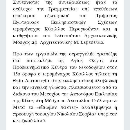
Συντονιστές της συνεδριάσεως ήταν το
στέλεχος της Γραμματείας επί υποθέσεων
απώτερου εξωτερικού του Τμήματος
Εξωτερικών Εκκλησιαστικών Σχέσεων
ιερομόναχος Κύριλλος Περεγκούντιν και η
καθηγήτρια του Ινστιτούτου Αρχιτεκτονικής
Μόσχας Δρ. Αρχιτεκτονικής Μ. Σεβτσένκο.
Προ των εργασιών της στρογγυλής τραπέζης
στο παρεκκλήσι της Αγίας Όλγας στο
Προσκυνηματικό Κέντρο του ξενοδοχείου στον
15ο όροφο ο ιερομόναχος Κύριλλος τέλεσε τη
Θεία Λειτουργία στην εκκλησιαστική σλαβονική
και την κινεζική γλώσσα, πλαισιούμενος από το
διάκονο του Μετοχίου της Αυτονόμου Εκκλησίας
της Κίνας στη Μόσχα π. Ανατολίου Γκόλντμαν.
Μετά το «εἴπωμεν πάντες» αναπέμφθηκε η
προσευχή του Αγίου Νικολάου Σερβίας υπέρ του
κινεζικού λαού.