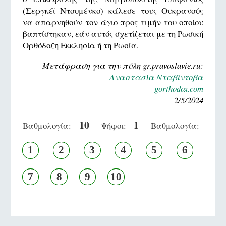
(Σεργκέϊ Ντουμένκο) κάλεσε τους Ουκρανούς
να απαρνηθούν τον άγιο προς τιμήν του οποίου
βαπτίστηκαν, εάν αυτός σχετίζεται με τη Ρωσική
Ορθόδοξη Εκκλησία ή τη Ρωσία.
Μετάφραση για την πύλη gr.pravoslavie.ru:
Αναστασία Νταβίντοβα
gorthodox.com
2/5/2024
10
1
Βαθμολογία:
Ψήφοι:
Βαθμολογία:
1
2
3
4
5
6
7
8
9
10