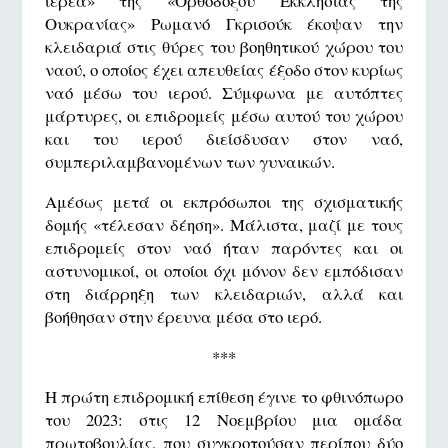
ιερέα» της «Ορθοδόξου Εκκλησίας της
Ουκρανίας» Ρωμανό Γκρισούκ έκοψαν την
κλειδαριά στις θύρες του βοηθητικού χώρου του
ναού, ο οποίος έχει απευθείας έξοδο στον κυρίως
ναό μέσω του ιερού. Σύμφωνα με αυτόπτες
μάρτυρες, οι επιδρομείς μέσω αυτού του χώρου
και του ιερού διείσδυσαν στον ναό,
συμπεριλαμβανομένων των γυναικών.
Αμέσως μετά οι εκπρόσωποι της σχισματικής
δομής «τέλεσαν δέηση». Μάλιστα, μαζί με τους
επιδρομείς στον ναό ήταν παρόντες και οι
αστυνομικοί, οι οποίοι όχι μόνον δεν εμπόδισαν
στη διάρρηξη των κλειδαριών, αλλά και
βοήθησαν στην έρευνα μέσα στο ιερό.
***
Η πρώτη επιδρομική επίθεση έγινε το φθινόπωρο
του 2023: στις 12 Νοεμβρίου μια ομάδα
πρωτοβουλίας, που συγκροτούσαν περίπου δύο