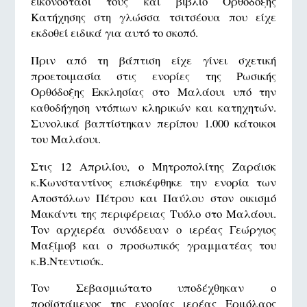
εικονοστάσι τους και βιβλίο Ορθόδοξης
Κατήχησης στη γλώσσα τσιτσέουα που είχε
εκδοθεί ειδικά για αυτό το σκοπό.
Πριν από τη βάπτιση είχε γίνει σχετική
προετοιμασία στις ενορίες της Ρωσικής
Ορθόδοξης Εκκλησίας στο Μαλάουι υπό την
καθοδήγηση ντόπιων κληρικών και κατηχητών.
Συνολικά βαπτίστηκαν περίπου 1.000 κάτοικοι
του Μαλάουι.
Στις 12 Απριλίου, ο Μητροπολίτης Ζαράισκ
κ.Κωνσταντίνος επισκέφθηκε την ενορία των
Αποστόλων Πέτρου και Παύλου στον οικισμό
Μακάντι της περιφέρειας Τυόλο στο Μαλάουι.
Τον αρχιερέα συνόδευαν ο ιερέας Γεώργιος
Μαξίμοβ και ο προσωπικός γραμματέας του
κ.Β.Ντεντιούκ.
Τον Σεβασμιώτατο υποδέχθηκαν ο
προϊστάμενος της ενορίας ιερέας Ερμόλαος