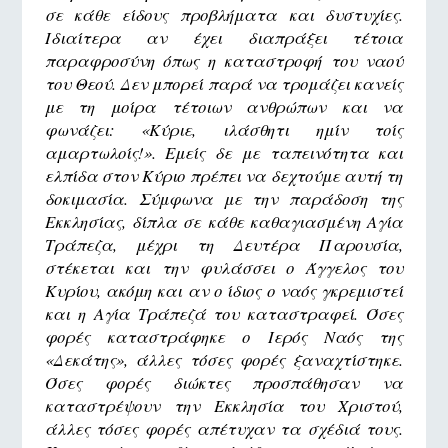
σε κάθε είδους προβλήματα και δυστυχίες.
Ιδιαίτερα αν έχει διαπράξει τέτοια
παραφροσύνη όπως η καταστροφή του ναού
του Θεού. Δεν μπορεί παρά να τρομάζει κανείς
με τη μοίρα τέτοιων ανθρώπων και να
φωνάζει: «Κύριε, ιλάσθητι ημίν τοίς
αμαρτωλοίς!». Εμείς δε με ταπεινότητα και
ελπίδα στον Κύριο πρέπει να δεχτούμε αυτή τη
δοκιμασία. Σύμφωνα με την παράδοση της
Εκκλησίας, δίπλα σε κάθε καθαγιασμένη Αγία
Τράπεζα, μέχρι τη Δευτέρα Παρουσία,
στέκεται και την φυλάσσει ο Άγγελος του
Κυρίου, ακόμη και αν ο ίδιος ο ναός γκρεμιστεί
και η Αγία Τράπεζά του καταστραφεί. Όσες
φορές καταστράφηκε ο Ιερός Ναός της
«Δεκάτης», άλλες τόσες φορές ξαναχτίστηκε.
Όσες φορές διώκτες προσπάθησαν να
καταστρέψουν την Εκκλησία του Χριστού,
άλλες τόσες φορές απέτυχαν τα σχέδιά τους.