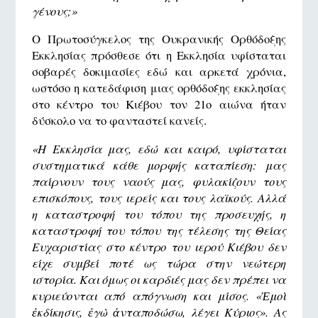
γένους;»
Ο Πρωτοσύγκελος της Ουκρανικής Ορθόδοξης
Εκκλησίας πρόσθεσε ότι η Εκκλησία υφίσταται
σοβαρές δοκιμασίες εδώ και αρκετά χρόνια,
ωστόσο η κατεδάφιση μιας ορθόδοξης εκκλησίας
στο κέντρο του Κιέβου τον 21ο αιώνα ήταν
δύσκολο να το φανταστεί κανείς.
«Η Εκκλησία μας, εδώ και καιρό, υφίσταται
συστηματικά κάθε μορφής καταπίεση: μας
παίρνουν τους ναούς μας, φυλακίζουν τους
επισκόπους, τους ιερείς και τους λαϊκούς. Αλλά
η καταστροφή του τόπου της προσευχής, η
καταστροφή του τόπου της τέλεσης της Θείας
Ευχαριστίας στο κέντρο του ιερού Κιέβου δεν
είχε συμβεί ποτέ ως τώρα στην νεώτερη
ιστορία. Και όμως οι καρδιές μας δεν πρέπει να
κυριεύονται από απόγνωση και μίσος. «Ἐ
μοὶ
ἐκδίκησις, ἐγὼ ἀνταποδώσω, λέγει Κύριος
». Ας