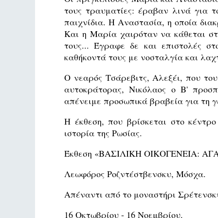
τους τραυματίες: έραβαν λινά για τ
παιχνίδια. Η Αναστασία, η οποία δια
Και η Μαρία χαιρόταν να κάθεται στ
τους... Έγραφε δε και επιστολές σ
καθήκοντά τους με νοσταλγία και λαχ
Ο νεαρός Τσάρεβιτς, Αλεξέι, που του
αυτοκράτορας, Νικόλαος ο Β' προσπ
απένειμε προσωπικά βραβεία για τη γε
Η έκθεση, που βρίσκεται στο κέντρ
ιστορία της Ρωσίας.
Έκθεση «ΒΑΣΙΛΙΚΗ ΟΙΚΟΓΕΝΕΙΑ: Α
Λεωφόρος Ροζντέστβενσκυ, Μόσχα.
Απέναντι από το μοναστήρι Σρέτενσκυ
16 Οκτωβρίου - 16 Νοεμβρίου.