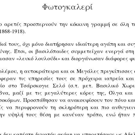
Φωτογκαλερί
ο αρετές προσπερνούν την κόκκινη γραμμή σε όλη τη
868-1918).
διά τους, όχι μόνο διατήρησαν ιδιαίτερη αγάπη και σ
ύνης. Έτσι, οι βασιλόπαιδες συμμετείχαν ενεργά στη
μασαν «λευκό λουλούδι» και διοργάνωσαν διάφορες φι
λέμου, η αυτοκράτειρα και οι Μεγάλες πριγκίπισσες
φεραν τις υπηρεσίες τους σε πρόχειρα ιατρεία και 
ίο στο Τσάρσκογιε Σελό (σ.τ. μετ. Βασιλικό Χωρ
να, μαζί με τις μεγαλύτερες κόρες της, Όλγα και Τ
σοκόμων. Προσπάθησαν να ανακουφίσουν τον πόνο και
ίς να περιφρονούν τη σκληρότερη και πιο ανθυγιειν
ν υψηλή τους θέση με κανέναν τρόπο, ενώ ήταν π
α δεν κατέστη δυνατόν ακόμη να υπηρετήσουν ως Αδε