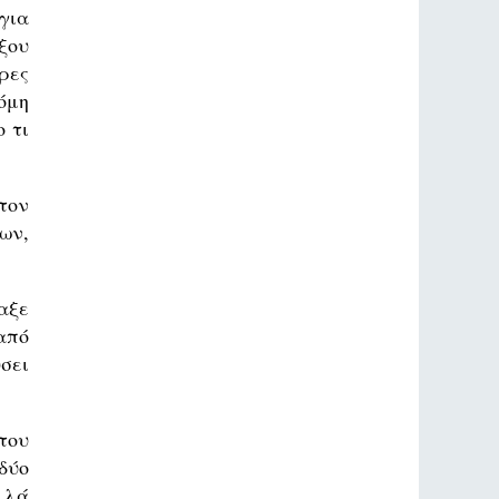
για
ξου
ρες
όμη
 τι
τον
ων,
αξε
 από
σει
του
δύο
λλά