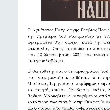
Ο Αγιώτατος Πατριάρχης Σερβίας Πορφύ
την πρεμιέρα του ντοκιμαντέρ με τί
αφιερωμένο στις διώξεις κατά της Ου
Ουκρανίας. Όπως μεταδίδει το πρακτορ
στις 18 Σεπτεμβρίου 2024 στις εγκατα
Γιουγκοσλαβίας»).
Ο σκηνοθέτης και ο σεναριογράφος του 
στο ντοκιμαντέρ καταθέτουν ο ιεράρ
Μπάτσκας Ειρηναίος, ο περίφημος σκηνο
και ποιητής από τη Γένοβα της Ιταλίας
Βούκαν Μάρκοβιτς, ο καταγόμενος από 
καταπίεση των πιστών στην Ουκρανία α
Καλιντσούκ από το Ιβανο-Φρανκόφσκ και