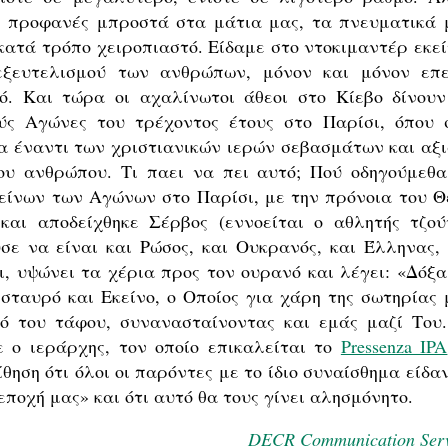
ι προφανές μπροστά στα μάτια μας, τα πνευματικά 
κατά τρόπο χειροπιαστό. Είδαμε στο ντοκιμαντέρ εκεί
 εξευτελισμού των ανθρώπων, μόνον και μόνον επε
ό. Και τώρα οι αχαλίνωτοι άθεοι στο Κίεβο δίνουν
ύς Αγώνες του τρέχοντος έτους στο Παρίσι, όπου 
α έναντι των χριστιανικών ιερών σεβασμάτων και αξι
ου ανθρώπου. Τι παει να πει αυτό; Πού οδηγούμεθα
κείνων των Αγώνων στο Παρίσι, με την πρόνοια του Θ
και αποδείχθηκε Σέρβος (εννοείται ο αθλητής τζού
σε να είναι και Ρώσος, και Ουκρανός, και Έλληνας, 
ι, υψώνει τα χέρια προς τον ουρανό και λέγει: «Δόξα
 σταυρό και Εκείνο, ο Οποίος για χάρη της σωτηρίας 
ό του τάφου, συνανασταίνοντας και εμάς μαζί Του.
ε ο ιεράρχης, τον οποίο επικαλείται το
Pressenza IPA
θηση ότι όλοι οι παρόντες με το ίδιο συναίσθημα είδα
ποχή μας» και ότι αυτό θα τους γίνει αλησμόνητο.
DECR Communication Serv