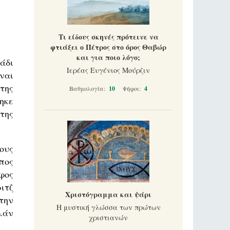
Τι είδους σκηνές πρότεινε να
φτιάξει ο Πέτρος στο όρος Θαβώρ
και για ποιο λόγο;
άδι
Ιερέας Ευγένιος Μούρζιν
ναι
της
Βαθμολογία:
10
Ψήφοι:
4
ηκε
της
ους
πος
φος
ιτζ
Χριστόγραμμα και ψάρι
την
Η μυστική γλώσσα των πρώτων
λάν
χριστιανών