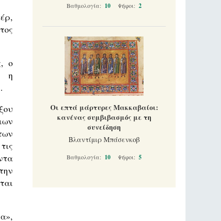
Βαθμολογία:
10
Ψήφοι:
2
έρ,
τος
, ο
, η
.
Οι επτά μάρτυρες Μακκαβαίοι:
ξου
κανένας συμβιβασμός με τη
ιων
συνείδηση
των
Βλαντίμιρ Μπάσενκοβ
τις
ντα
Βαθμολογία:
10
Ψήφοι:
5
την
ται
α»,