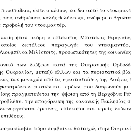
προσπάθεια, ώστε ο κόσμος να δει αυτό το ντοκιμαντ
υς τους ανθρώπους καλής θελήσεως», ανέφερε ο Αγιώτα
 προβολή του ντοκιμαντέρ.
λωση ήταν ακόμη ο επίσκοπος Μπάτσκας Ειρηναίος
 οποίος διετέλεσε παραγωγός του ντοκιμαντέρ
 Λιουμπίνκα Μιλίντσιτς, προσωπικότητες της κοινωνίας
ονικό των διώξεων κατά της Ουκρανικής Ορθοδό
ης Ουκρανίας, μεταξύ άλλων και τα περιστατικά βία
ξεως των μοναχών από τις εγκαταστάσεις της Λαύρας 
γκεντρώσεων πιστών και ιερέων, που διαφωνούν με 
επίσης πραγματεύεται την ψήφιση από τη Βερχόβνα Ρά
προβλέπει την απαγόρευση της κανονικής Εκκλησίας σ
διενεργούνται έρευνες, επίσκοποι και ιερείς διώκον
επιθέσεις.
Γιουγκοσλαβία τώρα συμβαίνει δυστυχώς στην Ουκρανί