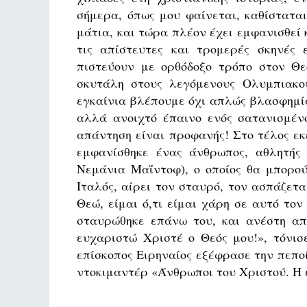
σήμερα, όπως μου φαίνεται, καθίστατα
μάτια, και τώρα πλέον έχει εμφανισθεί 
τις απίστευτες και τρομερές σκηνές
πιστεύουν με ορθόδοξο τρόπο στον Θε
σκυτάλη στους λεγόμενους Ολυμπιακο
εγκαίνια βλέπουμε όχι απλώς βλασφημί
αλλά ανοιχτό έπαινο ενός σατανισμέν
απάντηση είναι προφανής! Στο τέλος ε
εμφανίσθηκε ένας άνθρωπος, αθλητής 
Νεμάνια Μαΐντοφ), ο οποίος θα μπορού
Ιταλός, αίρει τον σταυρό, τον ασπάζετα
Θεώ, είμαι ό,τι είμαι χάρη σε αυτό τον
σταυρώθηκε επάνω του, και ανέστη απ
ευχαριστώ Χριστέ ο Θεός μου!», τόνισ
επίσκοπος Ειρηναίος εξέφρασε την πεποί
ντοκιμαντέρ «Άνθρωποι του Χριστού. Η ε