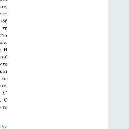
μας
νες
ιδή
 τη
στα
ών,
; Η
εού
ντο
και
 τω
μας
 Σ’
. Ο
ν το
ice