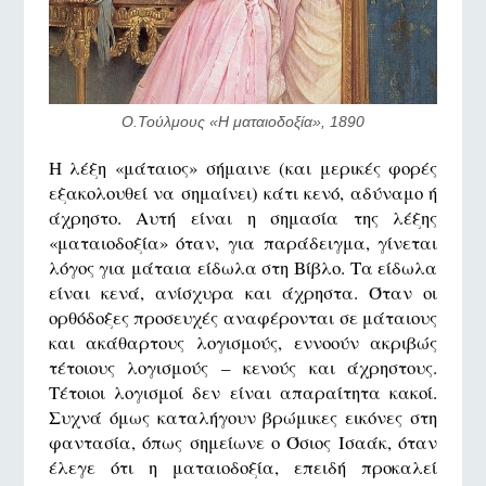
Ο.Τούλμους «Η ματαιοδοξία», 1890
Η λέξη «μάταιος» σήμαινε (και μερικές φορές
εξακολουθεί να σημαίνει) κάτι κενό, αδύναμο ή
άχρηστο. Αυτή είναι η σημασία της λέξης
«ματαιοδοξία» όταν, για παράδειγμα, γίνεται
λόγος για μάταια είδωλα στη Βίβλο. Τα είδωλα
είναι κενά, ανίσχυρα και άχρηστα. Όταν οι
ορθόδοξες προσευχές αναφέρονται σε μάταιους
και ακάθαρτους λογισμούς, εννοούν ακριβώς
τέτοιους λογισμούς – κενούς και άχρηστους.
Τέτοιοι λογισμοί δεν είναι απαραίτητα κακοί.
Συχνά όμως καταλήγουν βρώμικες εικόνες στη
φαντασία, όπως σημείωνε ο Όσιος Ισαάκ, όταν
έλεγε ότι η ματαιοδοξία, επειδή προκαλεί