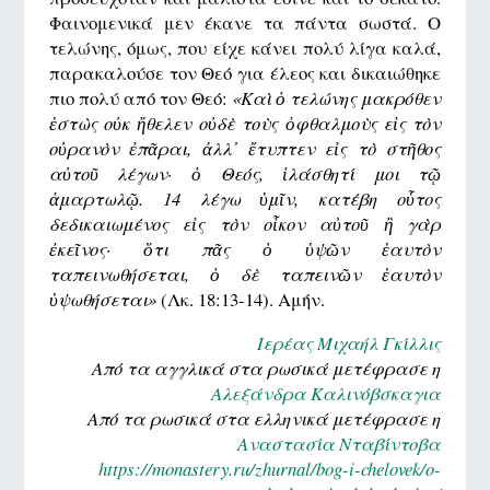
Φαινομενικά μεν έκανε τα πάντα σωστά. Ο
τελώνης, όμως, που είχε κάνει πολύ λίγα καλά,
παρακαλούσε τον Θεό για έλεος και δικαιώθηκε
πιο πολύ από τον Θεό:
«Καὶ ὁ τελώνης μακρόθεν
ἑστὼς οὐκ ἤθελεν οὐδὲ τοὺς ὀφθαλμοὺς εἰς τὸν
οὐρανὸν ἐπᾶραι, ἀλλ᾿ ἔτυπτεν εἰς τὸ στῆθος
αὐτοῦ λέγων· ὁ Θεός, ἱλάσθητί μοι τῷ
ἁμαρτωλῷ. 14 λέγω ὑμῖν, κατέβη οὗτος
δεδικαιωμένος εἰς τὸν οἶκον αὐτοῦ ἢ γὰρ
ἐκεῖνος· ὅτι πᾶς ὁ ὑψῶν ἑαυτὸν
ταπεινωθήσεται, ὁ δὲ ταπεινῶν ἑαυτὸν
ὑψωθήσεται»
(Λκ. 18:13-14). Αμήν.
Ιερέας Μιχαήλ Γκίλλις
Από τα αγγλικά στα ρωσικά μετέφρασε η
Αλεξάνδρα Καλινόβσκαγια
Από τα ρωσικά στα ελληνικά μετέφρασε η
Αναστασία Νταβίντοβα
https://monastery.ru/zhurnal/bog-i-chelovek/o-