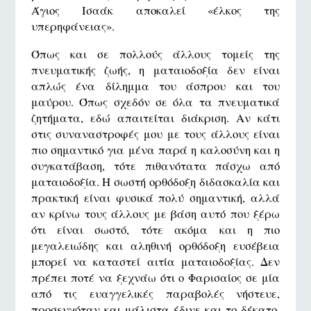
Άγιος Ισαάκ αποκαλεί «έλκος της
υπερηφάνειας».
Όπως και σε πολλούς άλλους τομείς της
πνευματικής ζωής, η ματαιοδοξία δεν είναι
απλώς ένα δίλημμα του άσπρου και του
μαύρου. Όπως σχεδόν σε όλα τα πνευματικά
ζητήματα, εδώ απαιτείται διάκριση. Αν κάτι
στις συναναστροφές μου με τους άλλους είναι
πιο σημαντικό για μένα παρά η καλοσύνη και η
συγκατάβαση, τότε πιθανότατα πάσχω από
ματαιοδοξία. Η σωστή ορθόδοξη διδασκαλία και
πρακτική είναι φυσικά πολύ σημαντική, αλλά
αν κρίνω τους άλλους με βάση αυτό που ξέρω
ότι είναι σωστό, τότε ακόμα και η πιο
μεγαλειώδης και αληθινή ορθόδοξη ευσέβεια
μπορεί να καταστεί αιτία ματαιοδοξίας. Δεν
πρέπει ποτέ να ξεχνάω ότι ο Φαρισαίος σε μία
από τις ευαγγελικές παραβολές νήστευε,
προσευχόταν και μάλιστα έδινε και το δέκατο.