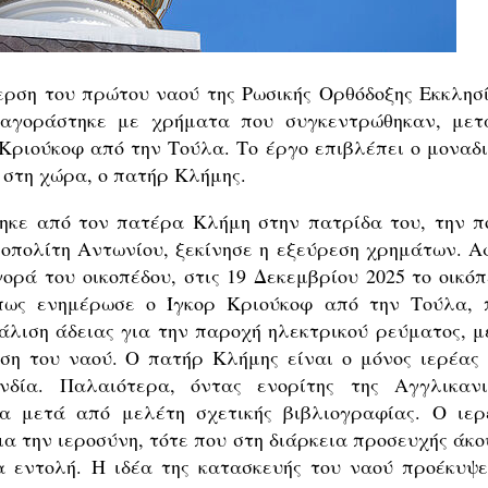
γερση του πρώτου ναού της Ρωσικής Ορθόδοξης Εκκλησί
αγοράστηκε με χρήματα που συγκεντρώθηκαν, μετ
Κριούκοφ από την Τούλα. Το έργο επιβλέπει ο μοναδι
 στη χώρα, ο πατήρ Κλήμης.
θηκε από τον πατέρα Κλήμη στην πατρίδα του, την π
οπολίτη Αντωνίου, ξεκίνησε η εξεύρεση χρημάτων. Α
ρά του οικοπέδου, στις 19 Δεκεμβρίου 2025 το οικόπ
πως ενημέρωσε ο Ίγκορ Κριούκοφ από την Τούλα, 
άλιση άδειας για την παροχή ηλεκτρικού ρεύματος, μ
ση του ναού. Ο πατήρ Κλήμης είναι ο μόνος ιερέας 
νδία. Παλαιότερα, όντας ενορίτης της Αγγλικανι
α μετά από μελέτη σχετικής βιβλιογραφίας. Ο ιερ
ια την ιεροσύνη, τότε που στη διάρκεια προσευχής άκο
α εντολή. Η ιδέα της κατασκευής του ναού προέκυψε