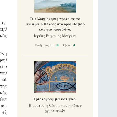
Τι είδους σκηνές πρότεινε να
ας.
φτιάξει ο Πέτρος στο όρος Θαβώρ
αξύ
και για ποιο λόγο;
κός
Ιερέας Ευγένιος Μούρζιν
Βαθμολογία:
10
Ψήφοι:
4
όλη
φού
εδο
που
ετά
της
κής
έας
Χριστόγραμμα και ψάρι
υσε
Η μυστική γλώσσα των πρώτων
χριστιανών
 εξ