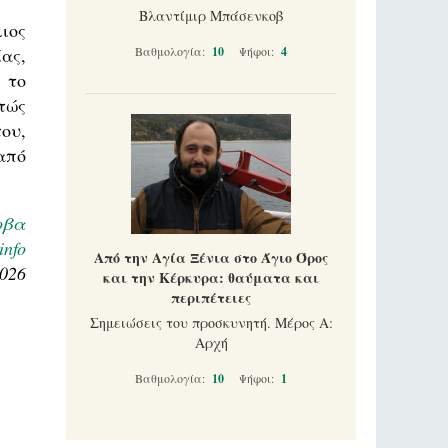
Βλαντίμιρ Μπάσενκοβ
ιος
ας,
Βαθμολογία:
10
Ψήφοι:
4
 το
τώς
ου,
από
οβα
info
Από την Αγία Ξένια στο Άγιο Όρος
2026
και την Κέρκυρα: θαύματα και
περιπέτειες
Σημειώσεις του προσκυνητή. Μέρος Α:
Αρχή
Βαθμολογία:
10
Ψήφοι:
1