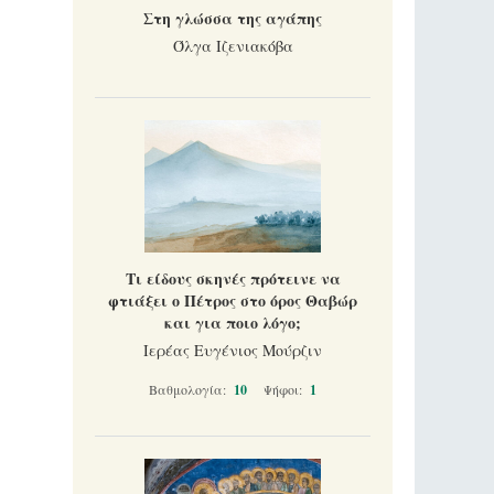
Στη γλώσσα της αγάπης
Όλγα Ιζενιακόβα
Τι είδους σκηνές πρότεινε να
φτιάξει ο Πέτρος στο όρος Θαβώρ
και για ποιο λόγο;
Ιερέας Ευγένιος Μούρζιν
Βαθμολογία:
10
Ψήφοι:
1