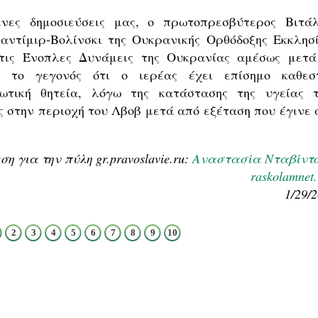
ες δημοσιεύσεις μας, ο πρωτοπρεσβύτερος Βιτάλ
ντίμιρ-Βολίνσκι της Ουκρανικής Ορθόδοξης Εκκλησί
στις Ένοπλες Δυνάμεις της Ουκρανίας αμέσως μετά
ά το γεγονός ότι ο ιερέας έχει επίσημο καθεσ
ιωτική θητεία, λόγω της κατάστασης της υγείας τ
ς στην περιοχή του Λβοβ μετά από εξέταση που έγινε 
 για την πύλη gr.pravoslavie.ru:
Αναστασία Νταβίντ
raskolamnet.
1/29/
2
3
4
5
6
7
8
9
10