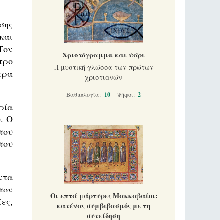
σης
και
Τον
Χριστόγραμμα και ψάρι
τρο
Η μυστική γλώσσα των πρώτων
ερα
χριστιανών
Βαθμολογία:
10
Ψήφοι:
2
ρία
. Ο
του
του
ντα
τον
Οι επτά μάρτυρες Μακκαβαίοι:
ες,
κανένας συμβιβασμός με τη
συνείδηση