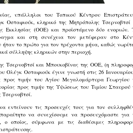
ίας, υπάλληλοι του Τοπικού Κέντρου Επιστράτευ
κ Οσταφιούκ, κληρικό της Μητρόπολης Τσερνοβτσί 
ς Εκκλησίας (ΟΟΕ) και προϊστάμενο δύο ενοριών. 
ραγμα και στη συνέχεια τον μετέφεραν στο Κέν
ν ήταν το πρώτο για τον τρέχοντα μήνα, καθώς νωρίτ
ικά σύλληψης κληρικών στην περιοχή.
ς Τσερνοβτσί και Μπουκοβίνας της ΟΟΕ, (η πληροφο
ου Ολέγκ Οσταφιούκ έγινε γνωστή στις 26 Ιανουαρίου
ας προς τιμήν του Αγίου Μεγαλομάρτυρα Γεωργίου 
ενορίας προς τιμήν της Υψώσεως του Τιμίου Σταυρού 
ς Τσερνοβτσί.
να εντείνουν τις προσευχές τους για τον συλληφθέ
 απαραίτητο να συνεχίσουμε να προσευχόμαστε για 
, ο οποίος, σύμφωνα με τις διαθέσιμες πληροφορί
πιστράτευσης.