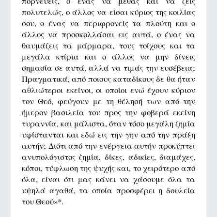
πορνεύεις, ο ένας να μεθάς και να ζεις
πολυτελώς, ο άλλος να είσαι κύριος της κοιλίας
σου, ο ένας να περιφρονείς τα πλούτη και ο
άλλος να προσκολλάσαι εις αυτά, ο ένας να
θαυμάζεις τα μάρμαρα, τους τοίχους και τα
μεγάλα κτίρια και ο άλλος να μην δίνεις
σημασία σε αυτά, αλλά να τιμάς την ευσέβεια;
Πραγματικά, από ποιους καταδίκους δε θα ήταν
αθλιώτεροι εκείνοι, οι οποίοι ενώ έχουν κύριον
τον Θεό, φεύγουν με τη θέλησή των από την
ήμερον βασιλεία του προς την φοβερά εκείνη
τυραννία, και μάλιστα, όταν τόσο μεγάλη ζημία
υφίστανται και εδώ εις την γην από την πράξη
αυτήν; Διότι από την ενέργεια αυτήν προκύπτει
ανυπολόγιστος ζημία, δίκες, αδικίες, διαμάχες,
κόποι, τύφλωση της ψυχής και, το χειρότερο από
όλα, είναι ότι μας κάνει να χάσουμε όλα τα
υψηλά αγαθά, τα οποία προσφέρει η δουλεία
του Θεού»*.