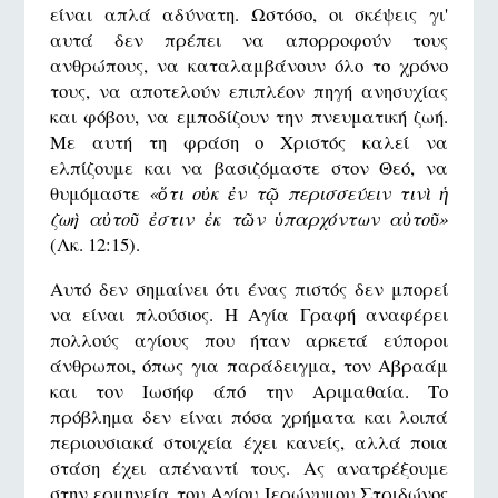
είναι απλά αδύνατη. Ωστόσο, οι σκέψεις γι'
αυτά δεν πρέπει να απορροφούν τους
ανθρώπους, να καταλαμβάνουν όλο το χρόνο
τους, να αποτελούν επιπλέον πηγή ανησυχίας
και φόβου, να εμποδίζουν την πνευματική ζωή.
Με αυτή τη φράση ο Χριστός καλεί να
ελπίζουμε και να βασιζόμαστε στον Θεό, να
θυμόμαστε
«ὅτι οὐκ ἐν τῷ περισσεύειν τινὶ ἡ
ζωὴ αὐτοῦ ἐστιν ἐκ τῶν ὑπαρχόντων αὐτοῦ»
(Λκ. 12:15).
Αυτό δεν σημαίνει ότι ένας πιστός δεν μπορεί
να είναι πλούσιος. Η Αγία Γραφή αναφέρει
πολλούς αγίους που ήταν αρκετά εύποροι
άνθρωποι, όπως για παράδειγμα, τον Αβραάμ
και τον Ιωσήφ άπό την Αριμαθαία. Το
πρόβλημα δεν είναι πόσα χρήματα και λοιπά
περιουσιακά στοιχεία έχει κανείς, αλλά ποια
στάση έχει απέναντί τους. Ας ανατρέξουμε
στην ερμηνεία του Αγίου Ιερώνυμου Στριδώνος