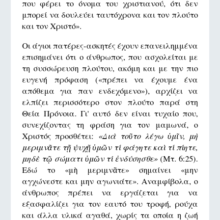
που φέρει το όνομα του χριστιανού, ότι δεν
μπορεί να δουλεύει ταυτόχρονα και τον πλούτο
και τον Χριστό».
Οι άγιοι πατέρες-ασκητές έχουν επανειλημμένα
επισημάνει ότι ο άνθρωπος, που ασχολείται με
τη συσσώρευση πλούτου, ακόμη και με την πιο
ευγενή πρόφαση («πρέπει να έχουμε ένα
απόθεμα για παν ενδεχόμενο»), αρχίζει να
ελπίζει περισσότερο στον πλούτο παρά στη
Θεία Πρόνοια. Γι' αυτό δεν είναι τυχαίο που,
συνεχίζοντας τη φράση για τον μαμωνά, ο
Χριστός προσθέτει:
«Διὰ τοῦτο λέγω ὑμῖν, μὴ
μεριμνᾶτε τῇ ψυχῇ ὑμῶν τί φάγητε καὶ τί πίητε,
μηδὲ τῷ σώματι ὑμῶν τί ἐνδύσησθε»
(Μτ. 6:25).
Εδώ το «μὴ μεριμνᾶτε» σημαίνει «μην
αγχώνεστε και μην αγωνιάτε». Αναμφίβολα, ο
άνθρωπος πρέπει να εργάζεται για να
εξασφαλίζει για τον εαυτό του τροφή, ρούχα
και άλλα υλικά αγαθά, χωρίς τα οποία η ζωή