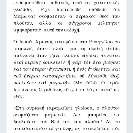
ενσωματώθηκε, πιθανώς, από τις χαναανικές
γλώσσες. Είχε διατυπωθεί υπόθεση ότι
Μαμωνάς ονομαζόταν ο συριακός θεός του
πλούτου, αλλά οι σύγχρονοι μελετητές
αμφισβητούν αυτή την εκδοχή.
Ο Ιησούς Χριστός αναφέρει στο Ευαγγέλιο το
μαμωνά, όταν μιλάει για τη σωστή στάση
απέναντι στον γήινο πλούτο:
«Οὐδεὶς δύναται
δυσὶ κυρίοις δουλεύειν· ἢ γὰρ τὸν ἕνα μισήσει
καὶ τὸν ἕτερον ἀγαπήσει, ἢ ἑνὸς ἀνθέξεται καὶ
τοῦ ἑτέρου καταφρονήσει. οὐ δύνασθε Θεῷ
δουλεύειν καὶ μαμωνᾷ»
(Μτ. 6:24). Ο Ιερός
Ιερώνυμος Στριδώνος εξηγεί τα λόγια αυτά ως
εξής:
«Στη συριακή (αραμαϊκή) γλώσσα, ο πλούτος
ονομάζεται μαμωνάς. Δεν μπορείτε να
δουλεύετε τον Θεό και τον πλούτο! Ας το
ακούσει αυτό ο τσιγκούνης, ας το ακούσει αυτός