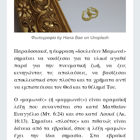
Φωτογραφία by Hana Bae on Unsplash
Παραδοσιακά, η έκφραση «δουλεύειν Μαμωνά»
σημαίνει να νοιάζεσαι για τα υλικά αγαθά
παρά για την πνευματική ζωή, να ζεις
κυνηγώντας τις απολαύσεις, να βασίζεσαι
αποκλειστικά στον πλούτο και τα χρήματα αντί
να εμπιστεύεσαι τον Θεό και το θέλημά Του.
Ο «μαμωνάς» (ή «μαμμωνάς») είναι αραμαϊκή
λέξη που συναντάται στο κατά Ματθαίον
Ευαγγέλιο (Μτ. 6:24) και στο κατά Λουκά (Λκ.
16:13). Σημαίνει «πλούτος» και πιθανώς είναι
δάνεια από τα εβραϊκά, όπου η λέξη «μαμών»
έχει την ίδια σημασία. Στα εβραϊκά