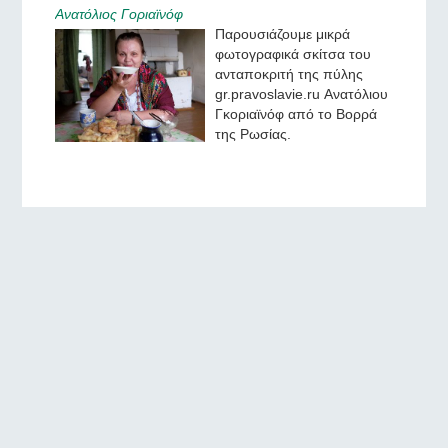
Ανατόλιος Γοριαϊνόφ
Παρουσιάζουμε μικρά
φωτογραφικά σκίτσα του
ανταποκριτή της πύλης
gr.pravoslavie.ru Ανατόλιου
Γκοριαϊνόφ από το Βορρά
της Ρωσίας.