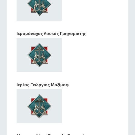
Ιερομόναχος Λουκάς Γρηγοριάτης
Ιερέας Γεώργιος Μαξίμοφ