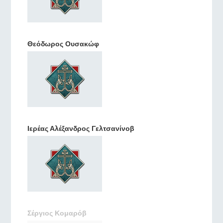
Θεόδωρος Ουσακώφ
Ιερέας Αλέξανδρος Γελτσανίνοβ
Σέργιος Κομαρόβ