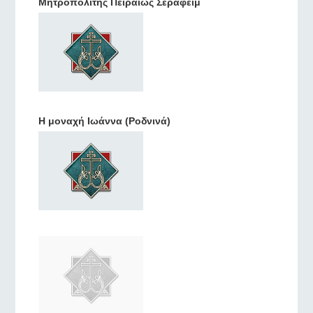
Μητροπολίτης Πειραιώς Σεραφείμ
Η μοναχή Ιωάννα (Ροδνινά)