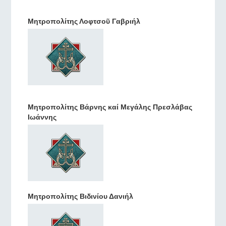
Μητροπολίτης Λοφτσοῦ Γαβριήλ
Μητροπολίτης Βάρνης καί Μεγάλης Πρεσλάβας
Ιωάννης
Μητροπολίτης Βιδινίου Δανιήλ