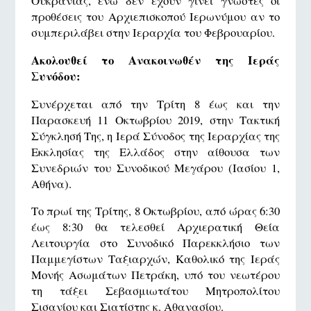
Ουκρανίας, ενώ δεν έχουν γίνει γνωστές οι
προθέσεις του Αρχιεπισκοπού Ιερωνύμου αν το
συμπεριλάβει στην Ιεραρχία του Φεβρουαρίου.
Ακολουθεί το Ανακοινωθέν της Ιεράς
Συνόδου:
Συνέρχεται από την Τρίτη 8 έως και την
Παρασκευή 11 Οκτωβρίου 2019, στην Tακτική
Σύγκλησή Tης, η Ιερά Σύνοδος της Ιεραρχίας της
Εκκλησίας της Ελλάδος στην αίθουσα των
Συνεδριών του Συνοδικού Μεγάρου (Ιασίου 1,
Αθήνα).
Το πρωί της Τρίτης, 8 Οκτωβρίου, από ώρας 6:30
έως 8:30 θα τελεσθεί Αρχιερατική Θεία
Λειτουργία στο Συνοδικό Παρεκκλήσιο των
Παμμεγίστων Ταξιαρχών, Καθολικό της Ιεράς
Μονής Ασωμάτων Πετράκη, υπό του νεωτέρου
τη τάξει Σεβασμιωτάτου Μητροπολίτου
Σισανίου και Σιατίστης κ. Αθανασίου.