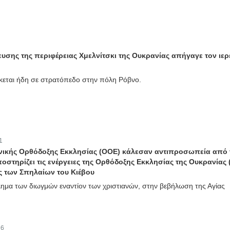
υσης της περιφέρειας Χμελνίτσκι της Ουκρανίας απήγαγε τον ιερ
κεται ήδη σε στρατόπεδο στην πόλη Ρόβνο.
1
ανικής Ορθόδοξης Εκκλησίας (ΟΟΕ) κάλεσαν αντιπροσωπεία από 
οστηρίζει τις ενέργειες της Ορθόδοξης Εκκλησίας της Ουκρανίας
ς των Σπηλαίων του Κιέβου
λημα των διωγμών εναντίον των χριστιανών, στην βεβήλωση της Αγίας
:
6