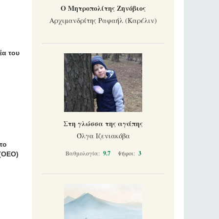
Ο Μητροπολίτης Ζηνόβιος
Αρχιμανδρίτης Ραφαήλ (Καρέλιν)
έα του
Στη γλώσσα της αγάπης
Όλγα Ιζενιακόβα
το
Βαθμολογία:
9.7
Ψήφοι:
3
 (ΟΕΟ)