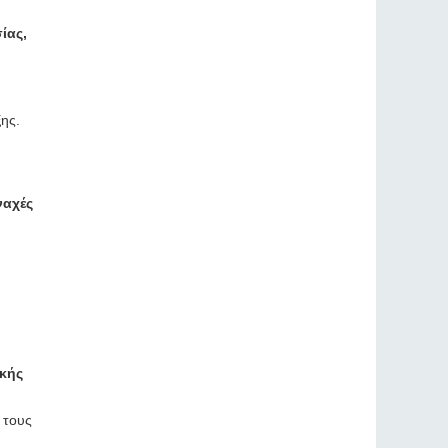
ίας,
ης.
ναχές
ικής
 τους