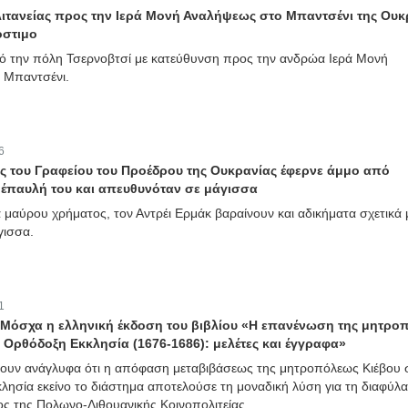
 λιτανείας προς την Ιερά Μονή Αναλήψεως στο Μπαντσένι της Ουκ
όστιμο
από την πόλη Τσερνοβτσί με κατεύθυνση προς την ανδρώα Ιερά Μονή
 Μπαντσένι.
6
 του Γραφείου του Προέδρου της Ουκρανίας έφερνε άμμο από
ν έπαυλή του και απευθυνόταν σε μάγισσα
 μαύρου χρήματος, τον Αντρέι Ερμάκ βαραίνουν και αδικήματα σχετικά 
γισσα.
1
Μόσχα η ελληνική έκδοση του βιβλίου «Η επανένωση της μητρο
 Ορθόδοξη Εκκλησία (1676-1686): μελέτες και έγγραφα»
ύουν ανάγλυφα ότι η απόφαση μεταβιβάσεως της μητροπόλεως Κιέβου 
ησία εκείνο το διάστημα αποτελούσε τη μοναδική λύση για τη διαφύλα
ς της Πολωνο-Λιθουανικής Κοινοπολιτείας.