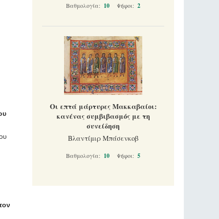
Βαθμολογία:
10
Ψήφοι:
2
Οι επτά μάρτυρες Μακκαβαίοι:
ου
κανένας συμβιβασμός με τη
συνείδηση
του
Βλαντίμιρ Μπάσενκοβ
Βαθμολογία:
10
Ψήφοι:
5
τον