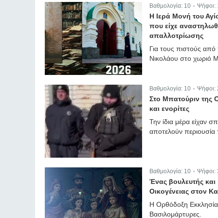
Βαθμολογία:
10
Ψήφοι:
|
Η Ιερά Μονή του Αγ
που είχε αναστηλωθε
απαλλοτρίωσης
Για τους πιστούς από 
Νικολάου στο χωριό Μι
Βαθμολογία:
10
Ψήφοι:
|
Στο Μπατούριν της 
και ενορίτες
Την ίδια μέρα είχαν σ
αποτελούν περιουσία 
Βαθμολογία:
10
Ψήφοι:
|
Ένας βουλευτής και
Οικογένειας στον Κα
Η Ορθόδοξη Εκκλησία 
Βασιλομάρτυρες.