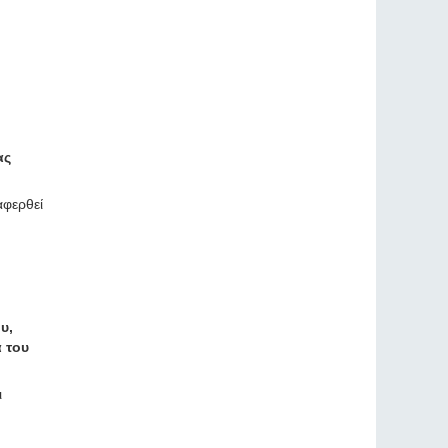
ας
αφερθεί
υ,
 του
ι