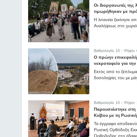
|
Οι διοργανωτές της
τιμωρήθηκαν με πρ
Η λιτανεία ξεκίνησε 
Αναλήψεως στο χωριό
Βαθμολογία:
10
Ψήφοι:
|
Ο πρώην επικεφαλής
νεκροταφείο για τη
Εκτός από το ξέπλυμα
δοσοληψίες του με μά
Βαθμολογία:
10
Ψήφοι:
|
Παρουσιάστηκε στη 
Κιέβου με τη Ρωσική
Τα έγγραφα αποδεικν
Ρωσική Ορθόδοξη Εκκλ
Ορθοδοξίας στο έδαφο