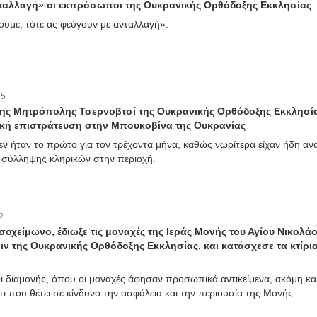
νταλλαγή» οι εκπρόσωποι της Ουκρανικής Ορθόδοξης Εκκλησίας
ουμε, τότε ας φεύγουν με ανταλλαγή».
:
5
της Μητρόπολης Τσερνοβτσί της Ουκρανικής Ορθόδοξης Εκκλησί
ική επιστράτευση στην Μπουκοβίνα της Ουκρανίας
εν ήταν το πρώτο για τον τρέχοντα μήνα, καθώς νωρίτερα είχαν ήδη αν
 σύλληψης κληρικών στην περιοχή.
2
εσοχείμωνο, έδιωξε τις μοναχές της Ιεράς Μονής του Αγίου Νικολάο
ν της Ουκρανικής Ορθόδοξης Εκκλησίας, και κατάσχεσε τα κτίρια
ι διαμονής, όπου οι μοναχές άφησαν προσωπικά αντικείμενα, ακόμη κα
ι που θέτει σε κίνδυνο την ασφάλεια και την περιουσία της Μονής.