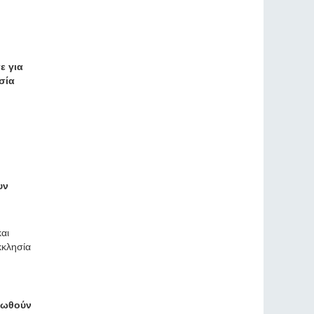
ε για
σία
υν
αι
κκλησία
ντωθούν