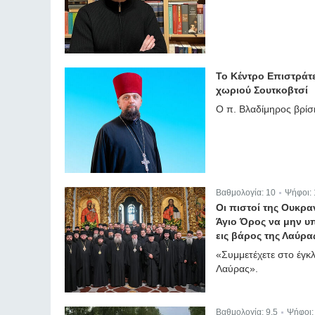
Το Κέντρο Επιστράτε
χωριού Σουτκοβτσί
Ο π. Βλαδίμηρος βρίσ
Βαθμολογία:
10
Ψήφοι:
|
Οι πιστοί της Ουκρ
Άγιο Όρος να μην υπ
εις βάρος της Λαύρα
«Συμμετέχετε στο έγκ
Λαύρας».
Βαθμολογία:
9.5
Ψήφοι