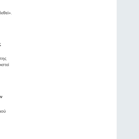
εθεί».
ς
 της
ιστεί
ων
μού