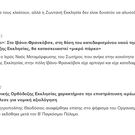
 τους κλείσουν, αλλά η Ζωντανή Εκκλησία δεν είναι δυνατόν να αλυσοδ
:
3
ίο»: Στο Ιβάνο-Φρανκόβσκ, στη θέση του κατεδαφισμένου ναού τη
ης Εκκλησίας, θα κατασκευαστεί «μικρό πάρκο»
ότι ο Ιερός Ναός Μεταμόρφωσης του Σωτήρος που ανήκε στην κοινότητα
 Εκκλησίας στην πόλη Ιβάνο-Φρανκόβσκ είχε αρπαγεί και είχε κατεδαφ
2
νικής Ορθόδοξης Εκκλησίας χαρακτήρισε την επιστράτευση ιερέ
λεσε για νομική αξιολόγηση
ητροπολίτης Θεοδόσιος αναφέρθηκε επίσης στο ψήφισμα του Οργανισ
εκδόθηκε μετά τον Β’ Παγκόσμιο Πόλεμο.