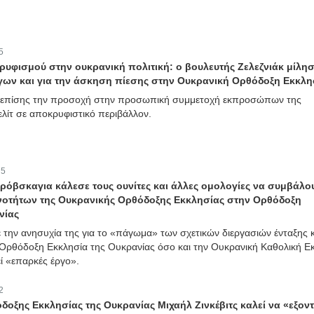
5
υφισμού στην ουκρανική πολιτική: ο βουλευτής Ζελεζνιάκ μίλησ
ων και για την άσκηση πίεσης στην Ουκρανική Ορθόδοξη Εκκλη
ε επίσης την προσοχή στην προσωπική συμμετοχή εκπροσώπων της
ελίτ σε αποκρυφιστικό περιβάλλον.
:
5
όβσκαγια κάλεσε τους ουνίτες και άλλες ομολογίες να συμβάλο
ινοτήτων της Ουκρανικής Ορθόδοξης Εκκλησίας στην Ορθόδοξη
νίας
 την ανησυχία της για το «πάγωμα» των σχετικών διεργασιών ένταξης κ
Ορθόδοξη Εκκλησία της Ουκρανίας όσο και την Ουκρανική Καθολική Ε
εί «επαρκές έργο».
2
δοξης Εκκλησίας της Ουκρανίας Μιχαήλ Ζινκέβιτς καλεί να «εξο