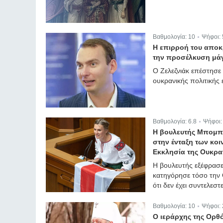
Βαθμολογία:
10
Ψήφοι:
|
Η επιρροή του αποκρ
την προσέλκυση μάγ
Ο Ζελεζνιάκ επέστησ
ουκρανικής πολιτικής 
Βαθμολογία:
6.8
Ψήφοι
|
Η βουλευτής Μπομπρ
στην ένταξη των κο
Εκκλησία της Ουκρα
Η βουλευτής εξέφρασε
κατηγόρησε τόσο την 
ότι δεν έχει συντελεστ
Βαθμολογία:
10
Ψήφοι:
|
Ο ιεράρχης της Ορθό