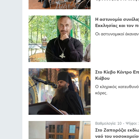
Η αστυνομία συνέλα
Εκκλησίας και τον 
Οι αστυνομικοί έκαναν
Στο Κίεβο Κέντρο Ε
Κιέβου
Ο κληρικός κατευθυνότ
κόρες.
Βαθμολογία:
10
Ψήφοι:
|
Στο Ζαπορόζιε εκδί
ναό του νοσοκομείου