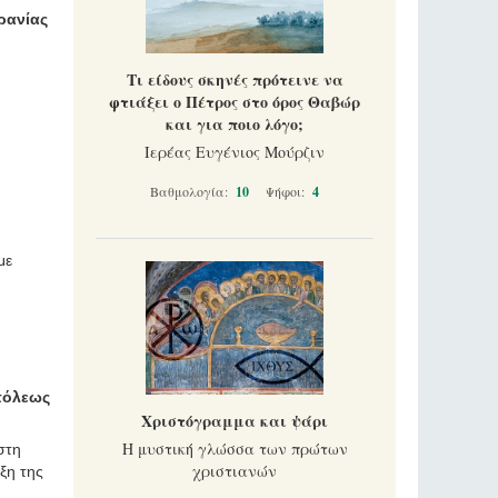
ρανίας
Τι είδους σκηνές πρότεινε να
φτιάξει ο Πέτρος στο όρος Θαβώρ
και για ποιο λόγο;
Ιερέας Ευγένιος Μούρζιν
Βαθμολογία:
10
Ψήφοι:
4
με
πόλεως
Χριστόγραμμα και ψάρι
Η μυστική γλώσσα των πρώτων
στη
χριστιανών
ξη της