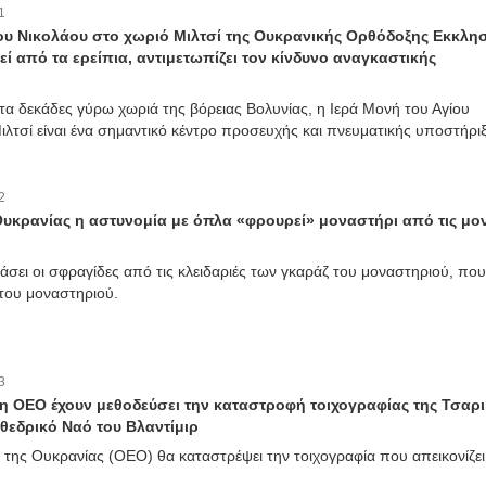
1
ίου Νικολάου στο χωριό Μιλτσί της Ουκρανικής Ορθόδοξης Εκκλησ
ί από τα ερείπια, αντιμετωπίζει τον κίνδυνο αναγκαστικής
τα δεκάδες γύρω χωριά της βόρειας Βολυνίας, η Ιερά Μονή του Αγίου
λτσί είναι ένα σημαντικό κέντρο προσευχής και πνευματικής υποστήριξ
2
Ουκρανίας η αστυνομία με όπλα «φρουρεί» μοναστήρι από τις μο
πάσει οι σφραγίδες από τις κλειδαριές των γκαράζ του μοναστηριού, που
του μοναστηριού.
3
 η ΟΕΟ έχουν μεθοδεύσει την καταστροφή τοιχογραφίας της Τσαρ
θεδρικό Ναό του Βλαντίμιρ
της Ουκρανίας (ΟΕΟ) θα καταστρέψει την τοιχογραφία που απεικονίζει