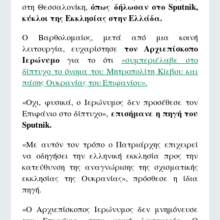
όπως δήλωσαν στο Sputnik,
στη Θεσσαλονίκη,
κύκλοι της Εκκλησίας στην Ελλάδα.
Ο Βαρθολομαίος, μετά από μια κοινή
τον Αρχιεπίσκοπο
λειτουργία, ευχαρίστησε
Ιερώνυμο
για το ότι
«συμπεριέλαβε στο
δίπτυχο το όνομα του Μητροπολίτη Κίεβου και
πάσης Ουκρανίας του Επιφανίου».
«Οχι, φυσικά, ο Ιερώνυμος δεν προσέθεσε τον
επισήμανε η πηγή του
Επιφάνιο στο δίπτυχο»,
Sputnik.
«Με αυτόν τον τρόπο ο Πατριάρχης επιχειρεί
να οδηγήσει την ελληνική εκκλησία προς την
κατεύθυνση της αναγνώρισης της σχισματικής
εκκλησίας της Ουκρανίας», πρόσθεσε η ίδια
πηγή.
«Ο Αρχιεπίσκοπος Ιερώνυμος δεν μνημόνευσε