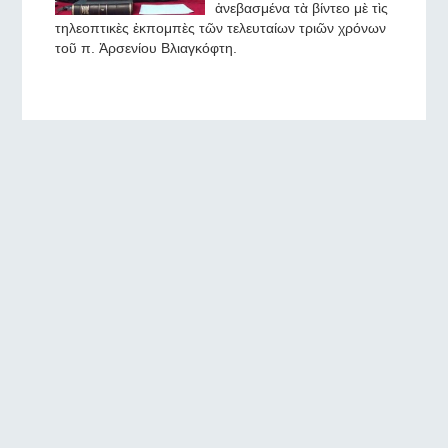
ἀνεβασμένα τὰ βίντεο μὲ τὶς
τηλεοπτικὲς ἐκπομπὲς τῶν τελευταίων τριῶν χρόνων
τοῦ π. Ἀρσενίου Βλιαγκόφτη.