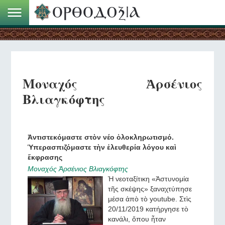
Μοναχός Ἀρσένιος
Βλιαγκόφτης
Ἀντιστεκόμαστε στὸν νέο ὁλοκληρωτισμό.
Ὑπερασπιζόμαστε τὴν ἐλευθερία λόγου καὶ
ἔκφρασης
Μοναχός Ἀρσένιος Βλιαγκόφτης
Ἡ νεοταξίτικη «Ἀστυνομία
τῆς σκέψης» ξαναχτύπησε
μέσα ἀπὸ τὸ youtube. Στὶς
20/11/2019 κατήργησε τὸ
κανάλι, ὅπου ἦταν