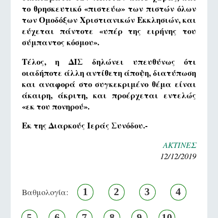
το θρησκευτικό «πιστεύω» των πιστών όλων
των Ομοδόξων Χριστιανικών Εκκλησιών, και
εύχεται πάντοτε «υπέρ της ειρήνης του
σύμπαντος κόσμου».
Τέλος, η ΔΙΣ δηλώνει υπευθύνως ότι
οιαδήποτε άλλη αντίθετη άποψη, διατύπωση
και αναφορά στο συγκεκριμένο θέμα είναι
άκαιρη, άκριτη, και προέρχεται εντελώς
«εκ του πονηρού».
Εκ της Διαρκούς Ιεράς Συνόδου.-
ΑΚΤΙΝΕΣ
12/12/2019
1
2
3
4
Βαθμολογία:
5
6
7
8
9
10