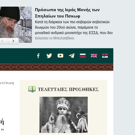
Πρόσωπα της Ιεράς Μονής των
Σπηλαίων του Πσκωφ
Κατά τη διάρκεια των πιο σοβαρών σοβιετικών
διωγμών του 20ού αιώνα, παρέμεινε το
μοναδικό ανδρικό μοναστήρι της ΕΣΣΔ, που δεν
έκλεισαν οι Μπολσεβίκοι.
κτύπωση
ΤΕΛΕΥΤΑΙΕΣ ΠΡΟΣΘΗΚΕΣ
φή
ς"