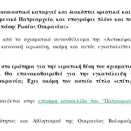
 ουσιαστικά καταργεί και διακόπτει οριστικά και
υμενικό Πατριαρχείο
και υπογράφει πλέον και π
,
 πάσης Ρωσίας Ουκρανίας»
 από το σχισματικό συνονθύλευμα της «Αυτοκέφα
 κανονική ιερωσύνη, ακόμη και αυτός εγκαταλείπει
 στο ερώτημα για την ιερατική θέση του σχισματι
ς; Θα επανακαθαιρεθεί για την εγκατάλειψη 
υκρανία; Έχει ακόμη τον αστείο τίτλο «επίτι
σιεύεται στην
επίσημη ιστοσελίδα του “Πατριαρχε
ότητας και Αθλητισμού της Ουκρανίας Βολομού