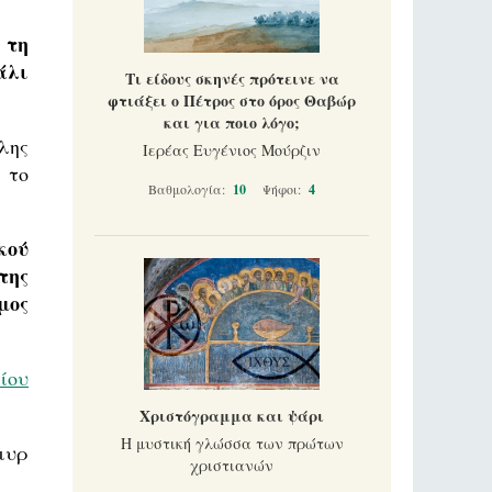
 τη
άλι
Τι είδους σκηνές πρότεινε να
φτιάξει ο Πέτρος στο όρος Θαβώρ
και για ποιο λόγο;
λης
Ιερέας Ευγένιος Μούρζιν
 το
Βαθμολογία:
10
Ψήφοι:
4
κού
της
μος
ίου
Χριστόγραμμα και ψάρι
Η μυστική γλώσσα των πρώτων
μυρ
χριστιανών