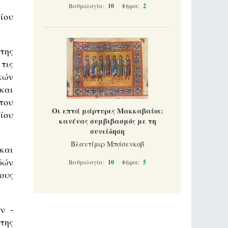
Βαθμολογία:
10
Ψήφοι:
2
ίου
της
τις
κών
και
του
Οι επτά μάρτυρες Μακκαβαίοι:
ίου
κανένας συμβιβασμός με τη
συνείδηση
Βλαντίμιρ Μπάσενκοβ
και
δών
Βαθμολογία:
10
Ψήφοι:
5
ους
ν -
της