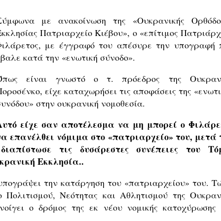
Σύμφωνα με ανακοίνωση της «Ουκρανικής Ορθόδο
Εκκλησίας Πατριαρχείο Κιέβου», ο «επίτιμος Πατριάρχ
Φιλάρετος, με έγγραφό του απέσυρε την υπογραφή 
έβαλε κατά την «ενωτική σύνοδο».
Όπως είναι γνωστό ο τ. πρόεδρος της Ουκραν
Ποροσένκο, είχε καταχωρήσει τις αποφάσεις της «ενωτι
συνόδου» στην ουκρανική νομοθεσία.
Αυτό είχε σαν αποτέλεσμα να μη μπορεί ο Φιλάρε
να επανέλθει νόμιμα στο «πατριαρχείο» του, μετά 
διαπίστωσε τις δυσάρεστες συνέπειες του Τό
κρανική Εκκλησία..
συπογράψει την κατάργηση του «πατριαρχείου» του. Τ
 Πολιτισμού, Νεότητας και Αθλητισμού της Ουκραν
νοίγει ο δρόμος της εκ νέου νομικής κατοχύρωσης 