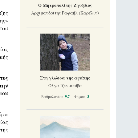
Ο Μητροπολίτης Ζηνόβιος
ξης
Αρχιμανδρίτης Ραφαήλ (Καρέλιν)
ης»
που
ίας
κής
τος
Στη γλώσσα της αγάπης
την
Όλγα Ιζενιακόβα
μου
Βαθμολογία:
9.7
Ψήφοι:
3
ώρα
ίας
της