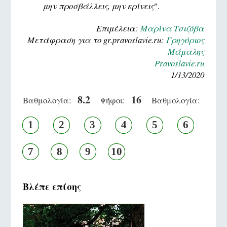
μην προσβάλλεις, μην κρίνεις
".
Επιμέλεια:
Μαρίνα Τσιζόβα
Μετάφραση για το gr.pravoslavie.ru:
Γρηγόριος
Μάμαλης
Pravoslavie.ru
1/13/2020
8.2
16
Βαθμολογία:
Ψήφοι:
Βαθμολογία:
1
2
3
4
5
6
7
8
9
10
Βλέπε επίσης