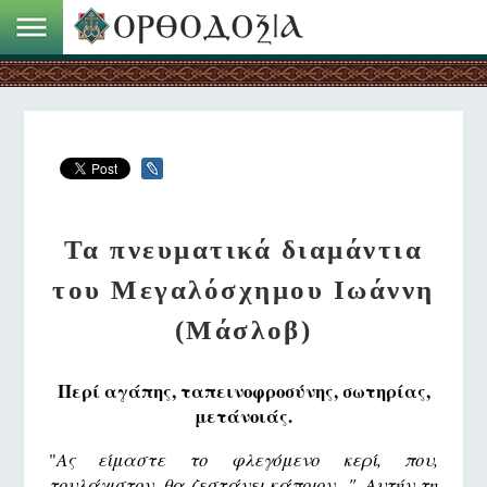
Τα πνευματικά διαμάντια
του Μεγαλόσχημου Ιωάννη
(Μάσλοβ)
Περί αγάπης, ταπεινοφροσύνης, σωτηρίας,
μετάνοιάς.
"
Ας είμαστε το φλεγόμενο κερί, που,
τουλάχιστον, θα ζεστάνει κάποιον...". Aυτήν τ
η