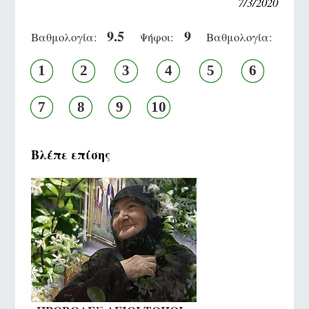
7/3/2020
9.5
9
Βαθμολογία:
Ψήφοι:
Βαθμολογία:
1
2
3
4
5
6
7
8
9
10
Βλέπε επίσης