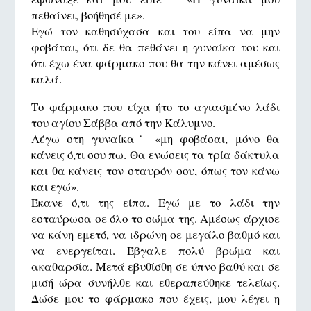
πεθαίνει, βοήθησέ με».
Εγώ τον καθησύχασα και του είπα να μην
φοβάται, ότι δε θα πεθάνει η γυναίκα του και
ότι έχω ένα φάρμακο που θα την κάνει αμέσως
καλά.
Το φάρμακο που είχα ήτο το αγιασμένο λάδι
του αγίου Σάββα από την Κάλυμνο.
Λέγω στη γυναίκα˙ «μη φοβάσαι, μόνο θα
κάνεις ό,τι σου πω. Θα ενώσεις τα τρία δάκτυλα
και θα κάνεις τον σταυρόν σου, όπως τον κάνω
και εγώ».
Έκανε ό,τι της είπα. Εγώ με το λάδι την
εσταύρωσα σε όλο το σώμα της. Αμέσως άρχισε
να κάνη εμετό, να ιδρώνη σε μεγάλο βαθμό και
να ενεργείται. Έβγαλε πολύ βρώμα και
ακαθαρσία. Μετά εβυθίσθη σε ύπνο βαθύ και σε
μισή ώρα συνήλθε και εθεραπεύθηκε τελείως.
Δώσε μου το φάρμακο που έχεις, μου λέγει η