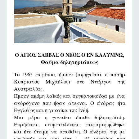
Ο ΑΓΙΟΣ ΣΑΒΒΑΣ Ο ΝΕΟΣ Ο ΕΝ ΚΑΛΥΜΝΩ,
Θαύμα δηλητηριάσεως
Το 1965 περίπου, ήμουν (αφηγείται ο πατήρ
Κυπριανός Μιχαήλος) στο Ντάργον της
Αυστραλίας.
Ήμουν ακόμη λαϊκός και συγκατοικούσα με ένα
ανδρόγυνο που ήσαν άτεκνοι. Ο άνδρας ήτο
Εγγλέζος και η γυναίκα του Ινδή.
Μια μέρα η γυναίκα έπαθε δηλητηρίαση.
Επρήστηκε, ετυμπανίστηκε, παραμορφώθηκε
και ήτο έτοιμη να αποθάνη. Ο άνδρας της με
εφώναξε και μου είπε˙ «Η γυναίκα μου