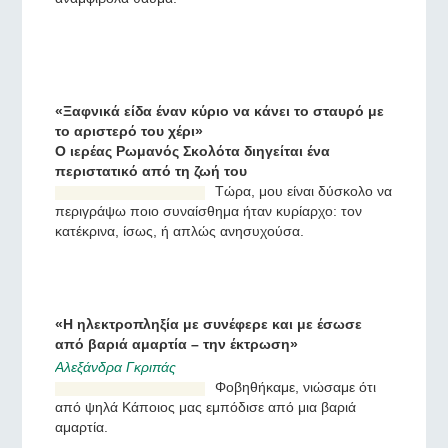
Аυτό που συνέβη ήταν
αναμφίβολα θαύμα.
«Ξαφνικά είδα έναν κύριο να κάνει το σταυρό με
το αριστερό του χέρι»
Ο ιερέας Ρωμανός Σκολότα διηγείται ένα
περιστατικό από τη ζωή του
Τώρα, μου είναι δύσκολο να
περιγράψω ποιο
συναίσθημα ήταν κυρίαρχο:
τον κατέκρινα, ίσως, ή
απλώς ανησυχούσα.
«Η ηλεκτροπληξία με συνέφερε και με έσωσε
από βαριά αμαρτία – την έκτρωση»
Αλεξάνδρα Γκριπάς
Φοβηθήκαμε, νιώσαμε ότι
από ψηλά Κάποιος μας