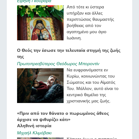
Ειρήνη Γκούροβα
Από τότε κι ύστερα
υπήρξαν και άλλες
περιπτώσεις θαυμαστής
βοήθειας από τον
αγαπημένο μου άγιο
Ιωάννη.
Ο Θεός την έσωσε την τελευταία στιγμή της ζωής
της
Πρωτοπρεσβύτερος Θεόδωρος Μποροντίν
Να ευφραινόμαστε εν
Κυρίω, κοινωνώντας του
Σώματος και του Αίματός
Του. Μάλλον, αυτό είναι το
κεντρικό θεμέλιο της
χριστιανικής μας ζωής.
«Πριν από τον θάνατο ο πωρωμένος άθεος
άρχισε να ψιθυρίζει κάτι»
Αληθινή ιστορία
Μιχαήλ Κλιμόβσκι
Κάποτε όμως ο παππούς