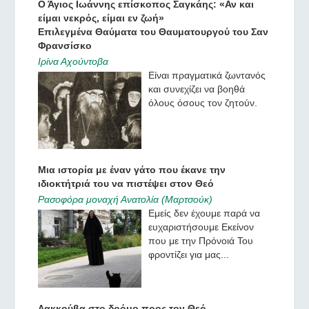
Ο Άγιος Ιωάννης επίσκοπος Σαγκάης: «Αν και
είμαι νεκρός, είμαι εν ζωή»
Επιλεγμένα Θαύματα του Θαυματουργού του Σαν
Φρανσίσκο
Ιρίνα Αχούντοβα
Είναι πραγματικά ζωντανός
και συνεχίζει να βοηθά
όλους όσους τον ζητούν.
Μια ιστορία με έναν γάτο που έκανε την
ιδιοκτήτριά του να πιστέψει στον Θεό
Ρασοφόρα μοναχή Ανατολία (Μαρτσούκ)
Εμείς δεν έχουμε παρά να
ευχαριστήσουμε Εκείνον
που με την Πρόνοιά Του
φροντίζει για μας...
Λακκούβα στο δρόμο προς τον Θεό