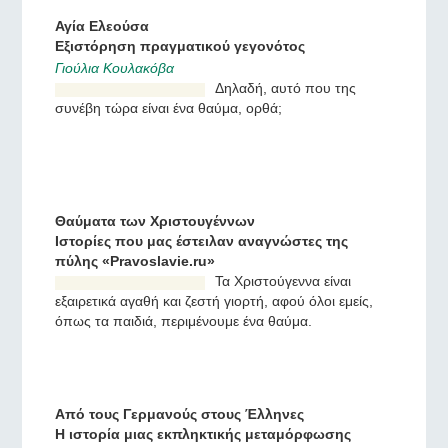
Вводка Δεν ξέρω αν είχε
πάει 12 η ώρα ή όχι, αλλά
σαν σε ένα θαυμαστό
όνειρο αρχίσαμε να
παρατηρούμε κάτι το
ασυνήθιστο.
Αγία Ελεούσα
Εξιστόρηση πραγματικού γεγονότος
Γιούλια Κουλακόβα
Δηλαδή, αυτό που της
συνέβη τώρα είναι ένα
θαύμα, ορθά;
Θαύματα των Χριστουγέννων
Ιστορίες που μας έστειλαν αναγνώστες της
πύλης «Pravoslavie.ru»
Τα Χριστούγεννα είναι
εξαιρετικά αγαθή και ζεστή