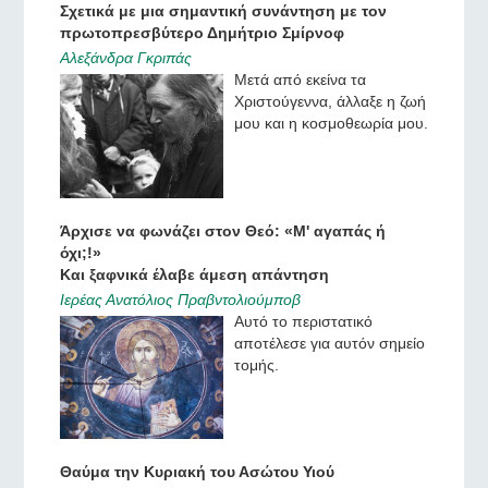
Σχετικά με μια σημαντική συνάντηση με τον
πρωτοπρεσβύτερο Δημήτριο Σμίρνοφ
Αλεξάνδρα Γκριπάς
Μετά από εκείνα τα
Χριστούγεννα, άλλαξε η ζωή
μου και η κοσμοθεωρία μου.
Άρχισε να φωνάζει στον Θεό: «Μ' αγαπάς ή
όχι;!»
Και ξαφνικά έλαβε άμεση απάντηση
Ιερέας Ανατόλιος Πραβντολιούμποβ
Αυτό το περιστατικό
αποτέλεσε για αυτόν σημείο
τομής.
Θαύμα την Κυριακή του Ασώτου Υιού