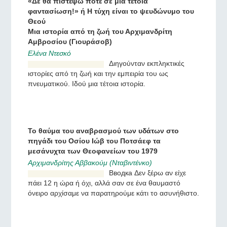
μπροστά της και δεν
προχώρησε παραπέρα
προς την ενδοχώρα, αλλά
εκτράπηκε προς άλλη
κατεύθυνση.
«Δε θα πιστέψω ποτέ σε μια τέτοια
φαντασίωση!» ή Η τύχη είναι το ψευδώνυμο του
Θεού
Μια ιστορία από τη ζωή του Αρχιμανδρίτη
Αμβροσίου (Γιουράσοβ)
Ελένα Ντεσκό
Διηγούνταν εκπληκτικές
ιστορίες από τη ζωή και την
εμπειρία του ως
πνευματικού. Ιδού μια
τέτοια ιστορία.
Το θαύμα του αναβρασμού των υδάτων στο
πηγάδι του Οσίου Ιώβ του Ποτσάεφ τα
μεσάνυχτα των Θεοφανείων του 1979
Αρχιμανδρίτης Αββακούμ (Νταβιντένκο)