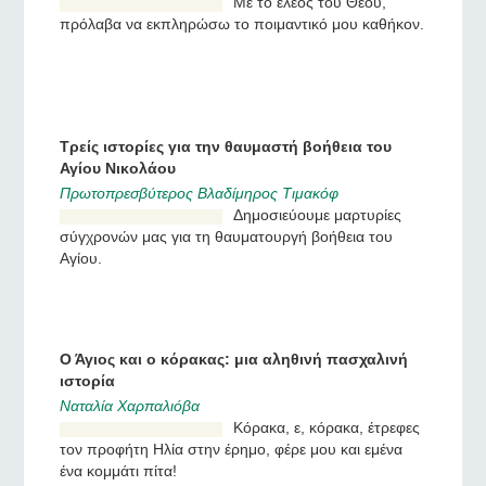
θεραπείας
Ιερέας Δανιήλ Ζούμποβ
Με το έλεος του Θεού,
πρόλαβα να εκπληρώσω το
ποιμαντικό μου καθήκον.
Τρείς ιστορίες για την θαυμαστή βοήθεια του
Αγίου Νικολάου
Πρωτοπρεσβύτερος Βλαδίμηρος Τιμακόφ
Δημοσιεύουμε μαρτυρίες
σύγχρονών μας για τη
θαυματουργή βοήθεια του
Αγίου.
Ο Άγιος και ο κόρακας: μια αληθινή πασχαλινή
ιστορία
Ναταλία Χαρπαλιόβα