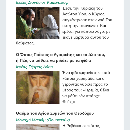
Ιερέας Διονύσιος Κάμενσικοφ
Έτσι, την Κυριακή του
Ασώτου Υιού, ο Κύριος
συγκέντρωσε στον ναό Του
αυτή την οικογένεια. Και
εμένα, για κάποιο λόγο, με
έκανε μάρτυρα αυτού του
θαύματος.
Ο Όσιος Παΐσιος ο Αγιορείτης και τα ζώα του,
ή Πώς να μάθετε να μιλάτε με τα φίδια
Ιερέας Σέργιος Λύση
Ένα φίδι εμφανίστηκε από
κάποια χαραμάδα και ο
γέροντας γύρισε προς το
μέρος του: «Ιερεμία, θέλει
να μάθει εάν υπάρχει
Θεός;»
Θαύμα του Αγίου Συμεών του Θεοδόχου
Μοναχή Μαριάμ (Γιουρτσούκ)
Η Ρεβέκκα στεκόταν,