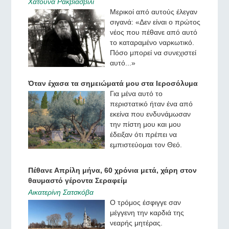
Χατούνα Ρακβιασβίλι
Μερικοί από αυτούς έλεγαν
σιγανά: «Δεν είναι ο πρώτος
νέος που πέθανε από αυτό
το καταραμένο ναρκωτικό.
Πόσο μπορεί να συνεχιστεί
αυτό...»
Όταν έχασα τα σημειώματά μου στα Ιεροσόλυμα
Για μένα αυτό το
περιστατικό ήταν ένα από
εκείνα που ενδυνάμωσαν
την πίστη μου και μου
έδειξαν ότι πρέπει να
εμπιστεύομαι τον Θεό.
Πέθανε Απρίλη μήνα, 60 χρόνια μετά, χάρη στον
θαυμαστό γέροντα Σεραφείμ
Αικατερίνη Σατσκόβα
Ο τρόμος έσφιγγε σαν
μέγγενη την καρδιά της
νεαρής μητέρας.