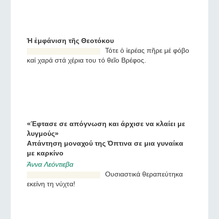
συνήθιζε να προσεύχεται
στον Άγιο Σπυρίδωνα.
Ο άγιος που αγαπά να τους κάνει όλους να
χαίρονται
Πρωτοπρεσβύτερος Αλέξανδρος Σαργκουνόβ
Ας σκεφτούμε γιατί ο Άγιος
Νικόλαος είναι τόσο
φιλεύσπλαχνος και
γενναιόδωρος χωρίς ποτέ
να λέει όχι.
Ἡ ἐμφάνιση τῆς Θεοτόκου
Τότε ὁ ἱερέας πῆρε μέ φόβο
καί χαρά στά χέρια του τό
θεῖο Βρέφος.