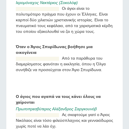
γιορτή, αφού όλοι εμείς,
όπως τα παιδιά,
περιμένουμε ένα θαύμα.
Από τους Γερμανούς στους Έλληνες
Η ιστορία μιας εκπληκτικής μεταμόρφωσης
Ιερομόναχος Νεκτάριος (Σοκολόφ)
Οι άγιοι είναι το
πολυτιμότερο πράγμα που
έχουν οι Έλληνες. Είναι
καρποί δύο χιλιετιών
χριστιανικής ιστορίας. Είναι
το πνευματικό τους
κεφάλαιο, από τα χαρισματικά κέρδη του οποίου
εξακολουθεί να ζει η χώρα τους.
Όταν ο Άγιος Σπυρίδωνας βοήθησε μια
οικογένεια
Από τα παράθυρα του
διαμερίσματος φαινόταν η
εκκλησία, όπου η Όλγα