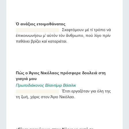
«Προσευχηθείτε στο Μάξιμο τον Ομολογητή»
Ντμίτρι Κακαούλιν
Την ίδια στιγμή άκουσα τη
φωνή ενός άνδρα:
Προσευχηθείτε στο Μάξιμο
τον Ομολογητή.
Ὁ ανάξιος ετοιμοθάνατος
Σκεφτόμουν μέ τί τρόπο νά
ἐπικοινωνήσω μ’ αὐτόν τόν
ἄνθρωπο, πού λίγο πρίν
πεθάνει βρίζει καί
καταριέται.
Πώς ο Άγιος Νικόλαος πρόσφερε δουλειά στη
γιαγιά μου
Πρωτοδιάκονος Βλαντίμιρ Βάσιλικ
Έτσι εργαζόταν για όλη της
τη ζωή, χάρις στον Άγιο