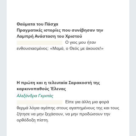
Κόρακα, ε, κόρακα, έτρεφες
τον προφήτη Ηλία στην
έρημο, φέρε μου και εμένα
ένα κομμάτι πίτα!
Θαύματα του Πάσχα
Πραγματικές ιστορίες που συνέβησαν την
Λαμπρή Ανάσταση του Χριστού
Ο γιος μου ήταν
ενθουσιασμένος: «Μαμά, ο
Θεός με άκουσε!»
Η πρώτη και η τελευταία Σαρακοστή της
καρκινοπαθούς Έλενας
Αλεξάνδρα Γκριπάς
Είπε για άλλη μια φορά
θερμά λόγια αγάπης στους