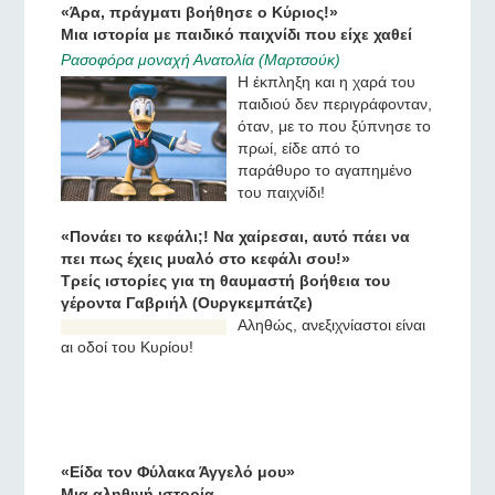
«Άρα, πράγματι βοήθησε ο Κύριος!»
Μια ιστορία με παιδικό παιχνίδι που είχε χαθεί
Ρασοφόρα μοναχή Ανατολία (Μαρτσούκ)
Η έκπληξη και η χαρά του
παιδιού δεν περιγράφονταν,
όταν, με το που ξύπνησε το
πρωί, είδε από το
παράθυρο το αγαπημένο
του παιχνίδι!
«Πονάει το κεφάλι;! Να χαίρεσαι, αυτό πάει να
πει πως έχεις μυαλό στο κεφάλι σου!»
Τρείς ιστορίες για τη θαυμαστή βοήθεια του
γέροντα Γαβριήλ (Ουργκεμπάτζε)
Αληθώς, ανεξιχνίαστοι είναι
αι οδοί του Κυρίου!
«Είδα τον Φύλακα Άγγελό μου»