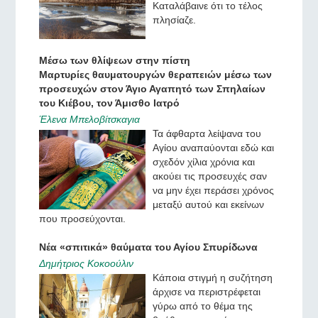
Καταλάβαινε ότι το τέλος
πλησίαζε.
Μέσω των θλίψεων στην πίστη
Μαρτυρίες θαυματουργών θεραπειών μέσω των
προσευχών στον Άγιο Αγαπητό των Σπηλαίων
του Κιέβου, τον Άμισθο Ιατρό
Έλενα Μπελοβίτσκαγια
Τα άφθαρτα λείψανα του
Αγίου αναπαύονται εδώ και
σχεδόν χίλια χρόνια και
ακούει τις προσευχές σαν
να μην έχει περάσει χρόνος
μεταξύ αυτού και εκείνων
που προσεύχονται.
Νέα «σπιτικά» θαύματα του Αγίου Σπυρίδωνα
Δημήτριος Κοκοούλιν
Κάποια στιγμή η συζήτηση
άρχισε να περιστρέφεται
γύρω από το θέμα της