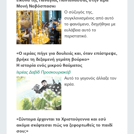
εικόνα της Παναγίας Παντάνασσας στην Ιερά
Μονή Νοβόσπασκι
Ο σύζυγός της,
συγκλονισμένος από αυτό
το φαινόμενο, διηγήθηκε με
ευλάβεια αυτό το
περιστατικό.
«Ο ιερέας πήγε για δουλειές και, όταν επέστρεψε,
βρήκε τη δεξαμενή γεμάτη βούρκο»
Η ιστορία ενός μικρού θαύματος
Ιερέας Δαβίδ Προσκουριακόβ
Αυτό το γεγονός άλλαξε τον
ιερέα.
«Σύντομα έρχονται τα Χριστούγεννα και εσύ
ακόμα σκέφτεσαι πώς να ξεφορτωθείς το παιδί
σου;»