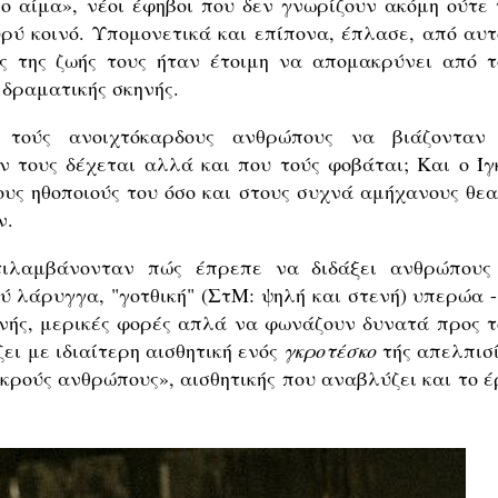
ο αίμα», νέοι έφηβοι που δεν γνωρίζουν ακόμη ούτε 
υρύ κοινό. Υπομονετικά και επίπονα, έπλασε, από αυτ
ς της ζωής τους ήταν έτοιμη να απομακρύνει από τ
 δραματικής σκηνής.
 τούς ανοιχτόκαρδους ανθρώπους να βιάζονταν
ν τους δέχεται αλλά και που τούς φοβάται; Και ο Ίγ
ους ηθοποιούς του όσο και στους συχνά αμήχανους θεα
ν.
ιλαμβάνονταν πώς έπρεπε να διδάξει ανθρώπους
ύ λάρυγγα, "γοτθική" (ΣτΜ: ψηλή και στενή) υπερώα -
νής, μερικές φορές απλά να φωνάζουν δυνατά προς τ
ζει με ιδιαίτερη αισθητική ενός
γκροτέσκο
τής απελπισί
κρούς ανθρώπους», αισθητικής που αναβλύζει και το έ