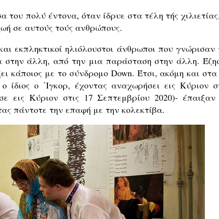
α του πολύ έντονα, όταν ίδρυε στα τέλη τής χιλιετίας
 ζωή σε αυτούς τούς ανθρώπους.
 και εκπληκτικοί ηλιόλουστοι άνθρωποι που γνώρισαν 
βα στην άλλη, από την μια παράσταση στην άλλη. Έζη
ει κάποιος με το σύνδρομο Down. Έτσι, ακόμη και στα 
 ο ίδιος ο ΄Ιγκορ, έχοντας αναχωρήσει εις Κύριον σ
ε εις Κύριον στις 17 Σεπτεμβρίου 2020)- έπαιξαν 
τας πάντοτε την επαφή με την κολεκτίβα.