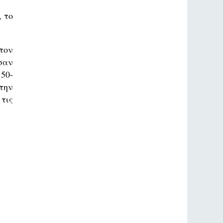
, το
τον
σαν
50-
την
τις