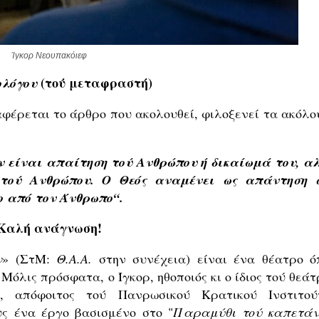
Ίγκορ Νεουπακόιεφ
(τού μεταφραστή)
ολόγου
αφέρεται το άρθρο που ακολουθεί, φιλοξενεί τα ακόλο
ν
είναι
απαίτηση
τού
Ανθρώπου
ή
δικαίωμά
του
,
α
τού
Ανθρώπου
.
Ο
Θεός
αναμένει
ως
απάντηση
ο από
τον
Άνθρωπο
“
.
Καλή ανάγνωση!
ν
» (ΣτΜ:
Θ
.
Α
.
Α
.
στην συνέχεια) είναι ένα θέατρο ό
Μόλις πρόσφατα, ο Ίγκορ, ηθοποιός κι ο ίδιος τού θεά
ς, απόφοιτος τού Πανρωσικού Κρατικού Ινστιτού
υς ένα έργο βασισμένο στο "
Παραμύθι τού καπετάν