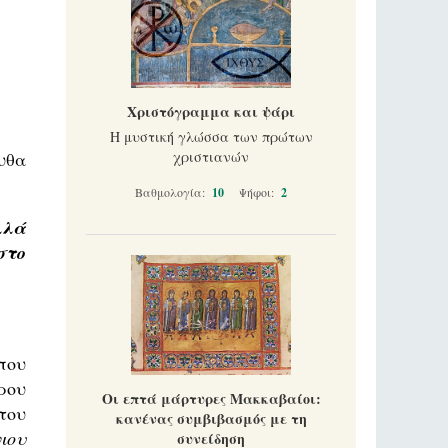
Χριστόγραμμα και ψάρι
Η μυστική γλώσσα των πρώτων
υθα
χριστιανών
Βαθμολογία:
10
Ψήφοι:
2
λλά
στο
που
τρου
Οι επτά μάρτυρες Μακκαβαίοι:
του
κανένας συμβιβασμός με τη
ιου
συνείδηση