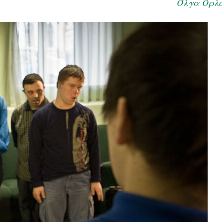
Όλγα Ορλ