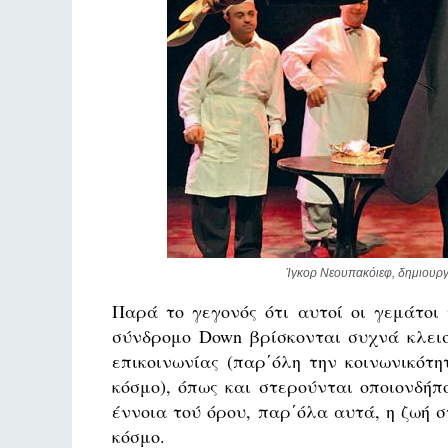
Ίγκορ Νεουπακόιεφ, δημιουργό
Παρά το γεγονός ότι αυτοί οι γεμάτοι
σύνδρομο Down βρίσκονται συχνά κλεισ
επικοινωνίας (παρ΄όλη την κοινωνικότ
κόσμο), όπως και στερούνται οποιονδήπ
έννοια τού όρου, παρ΄όλα αυτά, η ζωή 
κόσμο.