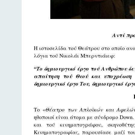
Αντί πρ
Η ιστοσελίδα τού Θεάτρου στο οποίο αν
λόγια τού Νικολάι Μπερντιάιεφ:
“
Το
δημιουργικό
έργο
τού
Ανθρώπου
δε
απαίτηση
τού
Θεού
και
υποχρέωση
δημιουργικό
έργο
Του, δημιουργικό
έργ
Tο «
Θέατρο των Απλοϊκών και Αφελώ
ηθοποιοί είναι άτομα με σύνδρομο Down. 
και τού κινηματογράφου, σκηνοθέτη
Κινηματογραφίας, παρουσίασε μαζί το