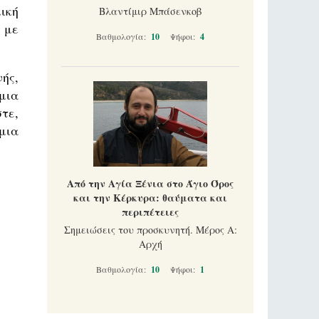
ική
Βλαντίμιρ Μπάσενκοβ
 με
Βαθμολογία:
10
Ψήφοι:
4
ής,
μια
τε,
μια
Από την Αγία Ξένια στο Άγιο Όρος
και την Κέρκυρα: θαύματα και
περιπέτειες
Σημειώσεις του προσκυνητή. Μέρος Α:
Αρχή
Βαθμολογία:
10
Ψήφοι:
1