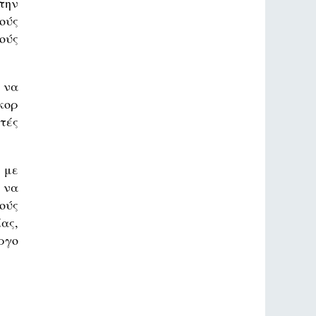
την
ούς
ούς
 να
κορ
τές
 με
 να
ούς
ας,
ργο