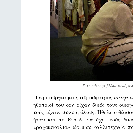
Στα κουλουάρ, βλέπει κανείς α
Η δημιουργία μιας ατμόσφαιρας
οικογεν
ηθοποιοί του δεν είχαν δικές τους οικο
τούς είχαν, συχνά, όλους. Ήθελε ο θίασο
ήταν και το Θ.Α.Α, να έχει τούς δικ
«ραχοκοκαλιά» ώριμων καλλιτεχνών που