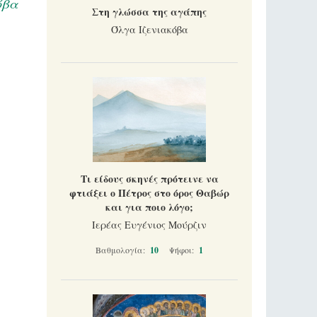
όβα
Στη γλώσσα της αγάπης
Όλγα Ιζενιακόβα
Τι είδους σκηνές πρότεινε να
φτιάξει ο Πέτρος στο όρος Θαβώρ
και για ποιο λόγο;
Ιερέας Ευγένιος Μούρζιν
Βαθμολογία:
10
Ψήφοι:
1