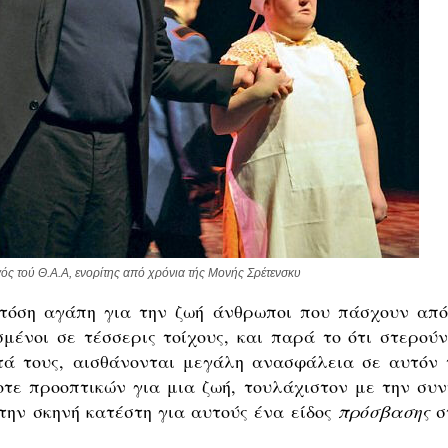
ς τού Θ.Α.Α, ενορίτης από χρόνια τής Μονής Σρέτενσκυ
 τόση αγάπη για την ζωή άνθρωποι που πάσχουν από
μένοι σε τέσσερις τοίχους, και παρά το ότι στερούν
ητά τους, αισθάνονται μεγάλη ανασφάλεια σε αυτόν 
οτε προοπτικών για μια ζωή, τουλάχιστον με την συν
στην σκηνή κατέστη για αυτούς ένα είδος
πρόσβασης
σ