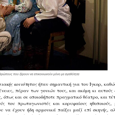
νθρώπους που ξέρουν να επικοινωνούν μόνο με αγαθότητα
ειακής κοινότητας
ήταν σημαντική για τον Ίγκορ, καθώς
γένειες, πέραν των γονιών τους, και ακόμη κι αυτούς 
ς, όπως και σε οποιοδήποτε πραγματικό θέατρο, και τέ
ούς του πρωταγωνιστές και κορυφαίους ηθοποιούς, 
 να έχουν ήδη αρμονικά παίξει μαζί επί σκηνής, α