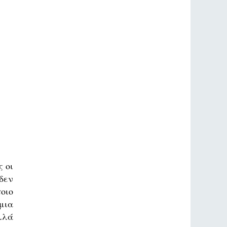
 οι
δεν
τοιο
μια
λλά