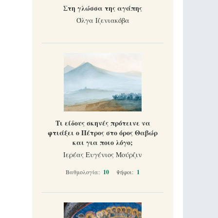
Στη γλώσσα της αγάπης
Όλγα Ιζενιακόβα
Τι είδους σκηνές πρότεινε να
φτιάξει ο Πέτρος στο όρος Θαβώρ
και για ποιο λόγο;
Ιερέας Ευγένιος Μούρζιν
Βαθμολογία:
10
Ψήφοι:
1