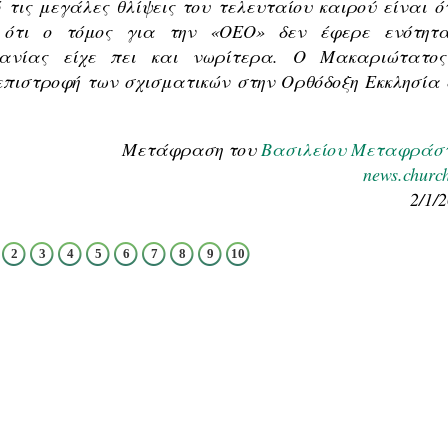
 τις μεγάλες θλίψεις του τελευταίου καιρού είναι ότ
ο ότι ο τόμος για την «ΟΕΟ» δεν έφερε ενότητ
βανίας είχε πει και νωρίτερα. Ο Μακαριώτατος
επιστροφή των σχισματικών στην Ορθόδοξη Εκκλησία 
Μετάφραση του
Βασιλείου Μεταφράσ
news.churc
2/1/
2
3
4
5
6
7
8
9
10