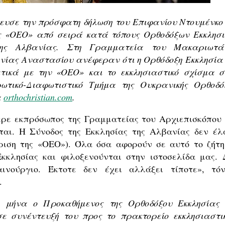
ψευσε την πρόσφατη δήλωση του Επιφανίου Ντουμένκο 
ς «ΟΕΟ» από σειρά κατά τόπους Ορθοδόξων Εκκλησι
 της Αλβανίας. Στη Γραμματεία του Μακαριωτά
νίας Αναστασίου ανέφεραν ότι η Ορθόδοξη Εκκλησία 
τικά με την «ΟΕΟ» και το εκκλησιαστικό σχίσμα σ
τικό-Διαφωτιστικό Τμήμα της Ουκρανικής Ορθοδό
α
orthochristian
.
com
.
ερε εκπρόσωπος της Γραμματείας του Αρχιεπισκόπου 
ται. Η Σύνοδος της Εκκλησίας της Αλβανίας δεν έλ
ριση της «ΟΕΟ»). Όλα όσα αφορούν σε αυτό το ζήτη
κκλησίας και φιλοξενούνται στην ιστοσελίδα μας. 
νούργιο. Έκτοτε δεν έχει αλλάξει τίποτε», τόν
.
 μήνα ο Προκαθήμενος της Ορθοδόξου Εκκλησίας 
ε συνέντευξή του προς το πρακτορείο εκκλησιαστι