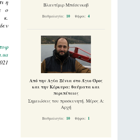
ι η
Βλαντίμιρ Μπάσενκοβ
α ο
Βαθμολογία:
10
Ψήφοι:
4
 κ.
δεν
τοφ
h.ua
2021
Από την Αγία Ξένια στο Άγιο Όρος
και την Κέρκυρα: θαύματα και
περιπέτειες
Σημειώσεις του προσκυνητή. Μέρος Α:
Αρχή
Βαθμολογία:
10
Ψήφοι:
1