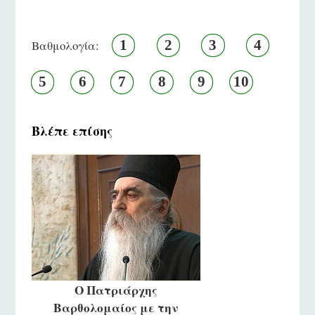
1
2
3
4
Βαθμολογία:
5
6
7
8
9
10
Βλέπε επίσης
O Πατριάρχης
Βαρθολομαίος με την