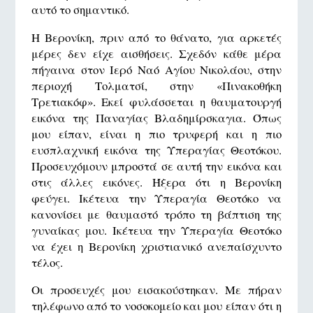
αυτό το σημαντικό.
Η Βερονίκη, πριν από το θάνατο, για αρκετές
μέρες δεν είχε αισθήσεις. Σχεδόν κάθε μέρα
πήγαινα στον Ιερό Ναό Αγίου Νικολάου, στην
περιοχή Τολματσί, στην «Πινακοθήκη
Τρετιακόφ». Εκεί φυλάσσεται η θαυματουργή
εικόνα της Παναγίας Βλαδημίρσκαγια. Όπως
μου είπαν, είναι η πιο τρυφερή και η πιο
ευσπλαχνική εικόνα της Υπεραγίας Θεοτόκου.
Προσευχόμουν μπροστά σε αυτή την εικόνα και
στις άλλες εικόνες. Ήξερα ότι η Βερονίκη
φεύγει. Ικέτευα την Υπεραγία Θεοτόκο να
κανονίσει με θαυμαστό τρόπο τη βάπτιση της
γυναίκας μου. Ικέτευα την Υπεραγία Θεοτόκο
να έχει η Βερονίκη χριστιανικό ανεπαίσχυντο
τέλος.
Οι προσευχές μου εισακούστηκαν. Με πήραν
τηλέφωνο από το νοσοκομείο και μου είπαν ότι η