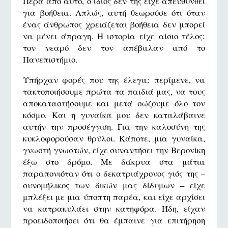
Πέρα από αυτό, ο ίδιος δεν της είχε απευθυνθεί
για βοήθεια. Απλώς, αυτή θεωρούσε ότι όταν
ένας άνθρωπος χρειάζεται βοήθεια δεν μπορεί
να μένει άπραγη. Η ιστορία είχε αίσιο τέλος:
τον νεαρό δεν τον απέβαλαν από το
Πανεπιστήμιο.
Υπήρχαν φορές που της έλεγα: περίμενε, να
τακτοποιήσουμε πρώτα τα παιδιά μας, να τους
αποκαταστήσουμε και μετά σώζουμε όλο τον
κόσμο. Και η γυναίκα μου δεν καταλάβαινε
αυτήν την προσέγγιση. Για την καλοσύνη της
κυκλοφορούσαν θρύλοι. Κάποτε, μια γυναίκα,
γνωστή γνωστών, είχε συναντήσει την Βερονίκη
έξω στο δρόμο. Με δάκρυα στα μάτια
παραπονιόταν ότι ο δεκατριάχρονος γιός της –
συνομήλικος των δικών μας δίδυμων – είχε
μπλέξει με μια ύποπτη παρέα, και είχε αρχίσει
να κατρακυλάει στην κατηφόρα. Ήδη, είχαν
προειδοποιήσει ότι θα έμπαινε για επιτήρηση