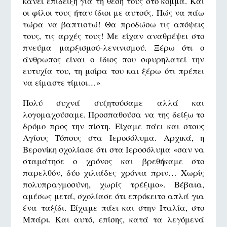
κάνει επίδειξη για τη θέση τους στο κόμμα. Και
οι φίλοι τους ήταν ίδιοι με αυτούς. Πώς να πάω
τώρα να βαπτιστώ! Θα προδώσω τις απόψεις
τους, τις αρχές τους! Με είχαν αναθρέψει στο
πνεύμα μαρξισμού-λενινισμού. Ξέρω ότι ο
άνθρωπος είναι ο ίδιος που σφυρηλατεί την
ευτυχία του, τη μοίρα του και ξέρω ότι πρέπει
να είμαστε τίμιοι…»
Πολύ συχνά συζητούσαμε αλλά και
λογομαχούσαμε. Προσπαθούσα να της δείξω το
δρόμο προς την πίστη. Είχαμε πάει και στους
Αγίους Τόπους στα Ιεροσόλυμα. Αρχικά, η
Βερονίκη σχολίασε ότι στα Ιεροσόλυμα «σαν να
σταμάτησε ο χρόνος και βρεθήκαμε στο
παρελθόν, δύο χιλιάδες χρόνια πριν… Χωρίς
πολυπραγμοσύνη, χωρίς τρέξιμο». Βέβαια,
αμέσως μετά, σχολίασε ότι επρόκειτο απλά για
ένα ταξίδι. Είχαμε πάει και στην Ιταλία, στο
Μπάρι. Και αυτό, επίσης, κατά τα λεγόμενά