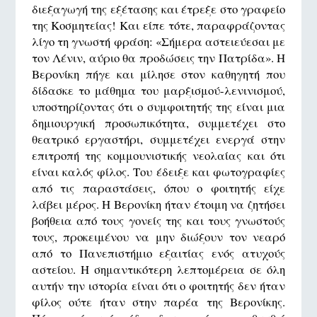
διεξαγωγή της εξέτασης και έτρεξε στο γραφείο
της Κοσμητείας! Και είπε τότε, παραφράζοντας
λίγο τη γνωστή φράση: «Σήμερα αστειεύεσαι με
τον Λένιν, αύριο θα προδώσεις την Πατρίδα». Η
Βερονίκη πήγε και μίλησε στον καθηγητή που
δίδασκε το μάθημα του μαρξισμού-λενινισμού,
υποστηρίζοντας ότι ο συμφοιτητής της είναι μια
δημιουργική προσωπικότητα, συμμετέχει στο
θεατρικό εργαστήρι, συμμετέχει ενεργά στην
επιτροπή της κομμουνιστικής νεολαίας και ότι
είναι καλός φίλος. Του έδειξε και φωτογραφίες
από τις παραστάσεις, όπου ο φοιτητής είχε
λάβει μέρος. Η Βερονίκη ήταν έτοιμη να ζητήσει
βοήθεια από τους γονείς της και τους γνωστούς
τους, προκειμένου να μην διώξουν τον νεαρό
από το Πανεπιστήμιο εξαιτίας ενός ατυχούς
αστείου. Η σημαντικότερη λεπτομέρεια σε όλη
αυτήν την ιστορία είναι ότι ο φοιτητής δεν ήταν
φίλος ούτε ήταν στην παρέα της Βερονίκης.