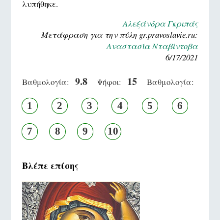
λυπήθηκε.
Αλεξάνδρα Γκριπάς
Μετάφραση για την πύλη gr.pravoslavie.ru:
Αναστασία Νταβίντοβα
6/17/2021
9.8
15
Βαθμολογία:
Ψήφοι:
Βαθμολογία:
1
2
3
4
5
6
7
8
9
10
Βλέπε επίσης