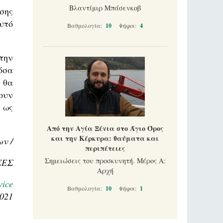
Βλαντίμιρ Μπάσενκοβ
σης
υτό
Βαθμολογία:
10
Ψήφοι:
4
την
όσα
 θα
ουν
 ως
Από την Αγία Ξένια στο Άγιο Όρος
και την Κέρκυρα: θαύματα και
ν /
περιπέτειες
Σημειώσεις του προσκυνητή. Μέρος Α:
ΕΕΣ
Αρχή
ice
Βαθμολογία:
10
Ψήφοι:
1
2021