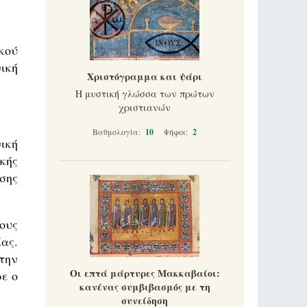
κού
ική
Χριστόγραμμα και ψάρι
Η μυστική γλώσσα των πρώτων
χριστιανών
Βαθμολογία:
10
Ψήφοι:
2
ική
κής
σης
ους
ας.
την
Οι επτά μάρτυρες Μακκαβαίοι:
ε ο
κανένας συμβιβασμός με τη
συνείδηση