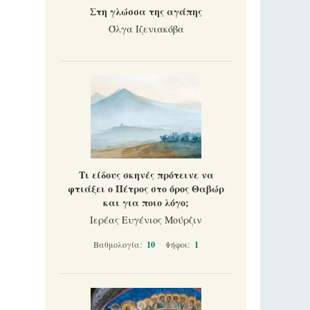
Στη γλώσσα της αγάπης
Όλγα Ιζενιακόβα
Τι είδους σκηνές πρότεινε να
φτιάξει ο Πέτρος στο όρος Θαβώρ
και για ποιο λόγο;
Ιερέας Ευγένιος Μούρζιν
Βαθμολογία:
10
Ψήφοι:
1