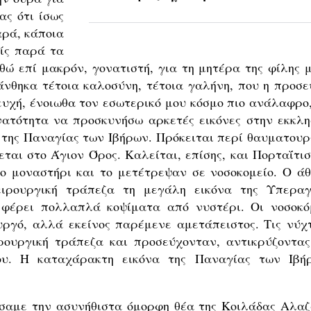
ας ότι ίσως
αρά, κάποια
είς παρά τα
ώ επί μακρόν, γονατιστή, για τη μητέρα της φίλης μ
άνθηκα τέτοια καλοσύνη, τέτοια γαλήνη, που η προσε
υχή, ένοιωθα τον εσωτερικό μου κόσμο πιο ανάλαφρο,
υνατότητα να προσκυνήσω αρκετές εικόνες στην εκκλη
 της Παναγίας των Ιβήρων. Πρόκειται περί θαυματουρ
εται στο Άγιον Όρος. Καλείται, επίσης, και Πορταΐτισ
το μοναστήρι και το μετέτρεψαν σε νοσοκομείο. Ο άθ
ειρουργική τράπεζα τη μεγάλη εικόνα της Υπεραγ
α φέρει πολλαπλά κοψίματα από νυστέρι. Οι νοσοκό
ργό, αλλά εκείνος παρέμενε αμετάπειστος. Τις νύχτ
ρουργική τράπεζα και προσεύχονταν, αντικρύζοντας
υ. Η καταχάρακτη εικόνα της Παναγίας των Ιβή
σαμε την ασυνήθιστα όμορφη θέα της Κοιλάδας Αλαζ