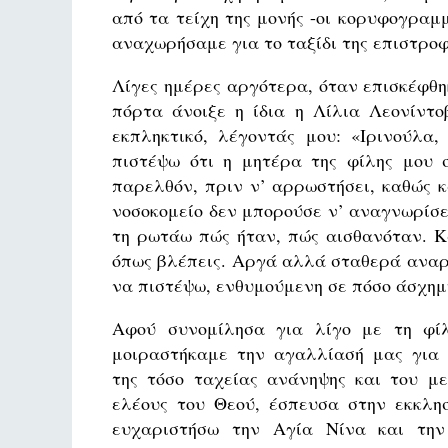
από τα τείχη της μονής -οι κορυφογραμμ
αναχωρήσαμε για το ταξίδι της επιστροφ
Λίγες ημέρες αργότερα, όταν επισκέφθη
πόρτα άνοιξε η ίδια η Λίλια Λεονίντο
εκπληκτικό, λέγοντάς μου: «Ιρινούλα
πιστέψω ότι η μητέρα της φίλης μου 
παρελθόν, πριν ν’ αρρωστήσει, καθώς κ
νοσοκομείο δεν μπορούσε ν’ αναγνωρίσε
τη ρωτάω πώς ήταν, πώς αισθανόταν. Κ
όπως βλέπεις. Αργά αλλά σταθερά αναρ
να πιστέψω, ενθυμούμενη σε πόσο άσχημ
Αφού συνομίλησα για λίγο με τη φί
μοιραστήκαμε την αγαλλίασή μας για 
της τόσο ταχείας ανάνηψης και του με
ελέους του Θεού, έσπευσα στην εκκλησ
ευχαριστήσω την Αγία Νίνα και τη