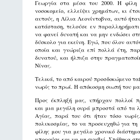
Γεωργία στα μέσα του 2000. Η φίλη 
νοσοκομείο, ελλείψει χρημάτων, κι έτσ
αυτούς, η Λίλια Λεονίντοβνα, αυτό ήταν
κατάσταση, τελούσε εν παραλληρήματι
να φανεί δυνατή και να μην ενδώσει στ
δύσκολο για εκείνη. Εγώ, που όλον αυτό
οποία και γνώριζα επί πολλά έτη, παρ
δυνατού, και ήλπιζα στην πραγματοποί
Νίνας.
Τελικά, το από καιρού προσδοκώμενο τα
νωρίς το πρωί. Η απόκοσμη σιωπή του μα
Προς έκπληξή μας, υπήρχαν πολλοί π
και μια μεγάλη ουρά μπροστά από τα λ
Αγίας, παρά του ότι ήταν τόσο νωρίς
πολυκοσμίας, το να προσευχηθώ για τη
φίλης μου για μεγάλο χρονικό διάστημ
μπορούσε και να μη συμβεί. Στάθηκα στ