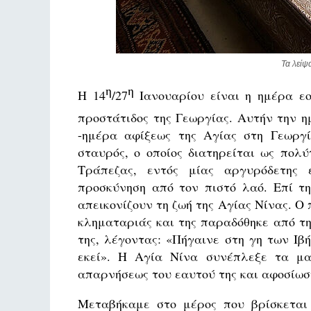
Τα λείψ
η
η
Η 14
/27
Ιανουαρίου είναι η ημέρα εο
προστάτιδος της Γεωργίας. Αυτήν την η
-ημέρα αφίξεως της Αγίας στη Γεωργί
σταυρός, ο οποίος διατηρείται ως πολύ
Τράπεζας, εντός μίας αργυρόδετης ε
προσκύνηση από τον πιστό λαό. Επί τη
απεικονίζουν τη ζωή της Αγίας Νίνας. Ο
κληματαριάς και της παραδόθηκε από τη
της, λέγοντας: «Πήγαινε στη γη των Ιβ
εκεί». Η Αγία Νίνα συνέπλεξε τα μα
απαρνήσεως του εαυτού της και αφοσίωση
Μεταβήκαμε στο μέρος που βρίσκεται