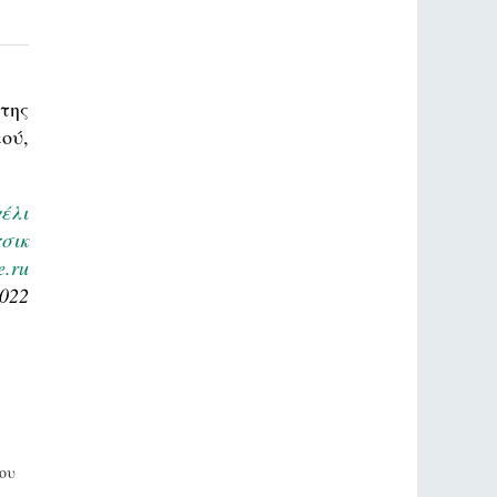
της
ού,
έλι
σικ
e.ru
2022
ου