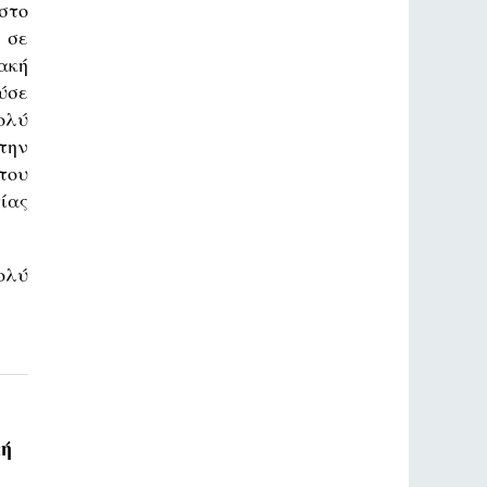
στο
 σε
ακή
ύσε
ολύ
την
του
ίας
ολύ
πή