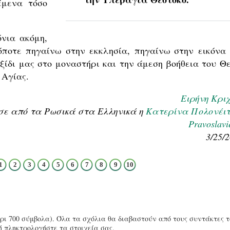
έμενα τόσο
νια ακόμη,
όποτε πηγαίνω στην εκκλησία, πηγαίνω στην εικόνα 
ξίδι μας στο μοναστήρι και την άμεση βοήθεια του Θε
 Αγίας.
Ειρήνη Κριχ
ε από τα Ρωσικά στα Ελληνικά η
Κατερίνα Πολονέιτ
Pravoslavi
3/25/
1
2
3
4
5
6
7
8
9
10
ι 700 σύμβολα). Όλα τα σχόλια θα διαβαστούν από τους συντάκτες τ
ή πληκτρολογήστε τα στοιχεία σας.