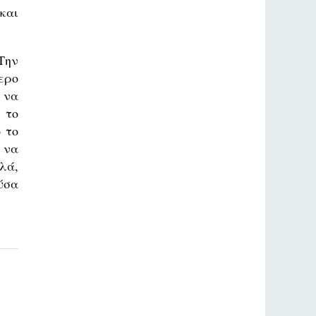
και
Την
ερο
 να
 το
 το
 να
λά,
ύσα