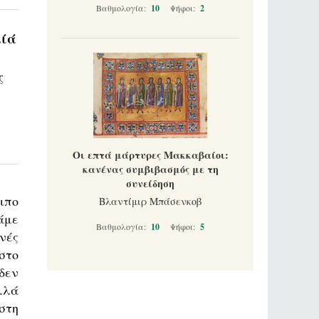
Βαθμολογία:
10
Ψήφοι:
2
λίά
ς
Οι επτά μάρτυρες Μακκαβαίοι:
κανένας συμβιβασμός με τη
συνείδηση
ιπο
Βλαντίμιρ Μπάσενκοβ
άμε
Βαθμολογία:
10
Ψήφοι:
5
νές
στο
δεν
λλά
στη