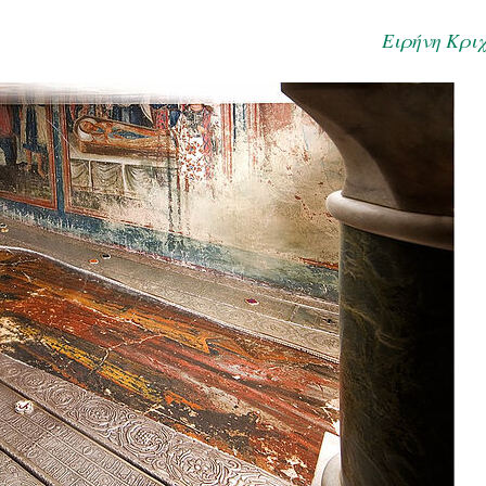
Ειρήνη Κριχ