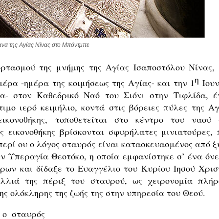
ανα της Αγίας Νίνας στο Μπόντμπε
ρτασμού της μνήμης της Αγίας Ισαποστόλου Νίνας, 
η
μέρα -ημέρα της κοιμήσεως της Αγίας- και την 1
Ιουν
α- στον Καθεδρικό Ναό του Σιόνι στην Τιφλίδα, έ
τιμο ιερό κειμήλιο, κοντά στις βόρειες πύλες της Αγ
ικονοθήκης, τοποθετείται στο κέντρο του ναού 
ς εικονοθήκης βρίσκονται σφυρήλατες μινιατούρες, 
 περί ου ο λόγος σταυρός είναι κατασκευασμένος από ξ
ν Υπεραγία Θεοτόκο, η οποία εμφανίστηκε σ’ ένα όνε
ήρων και δίδαξε το Ευαγγέλιο του Κυρίου Ιησού Χρισ
λλιά της πέριξ του σταυρού, ως χειρονομία πλήρ
ς ολόκληρης της ζωής της στην υπηρεσία του Θεού.
 ο σταυρός