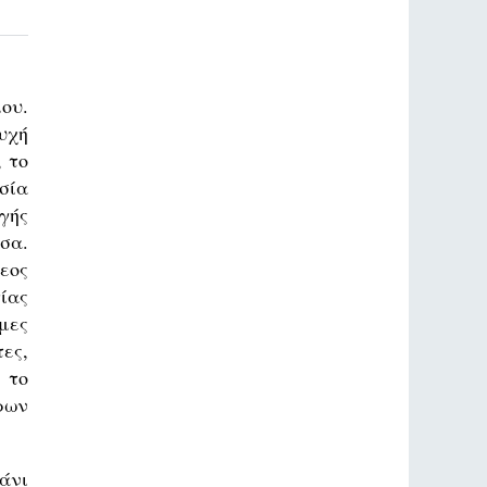
ου.
υχή
 το
σία
γής
σα.
εος
ίας
μες
ες,
 το
ρων
άνι