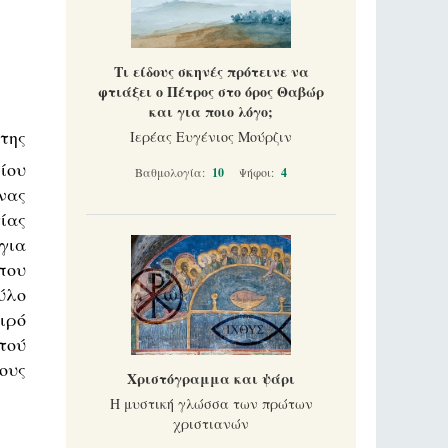
Τι είδους σκηνές πρότεινε να
φτιάξει ο Πέτρος στο όρος Θαβώρ
και για ποιο λόγο;
της
Ιερέας Ευγένιος Μούρζιν
ίου
Βαθμολογία:
10
Ψήφοι:
4
νας
ίας
για
που
ύλο
ιρό
τού
ους
Χριστόγραμμα και ψάρι
Η μυστική γλώσσα των πρώτων
χριστιανών