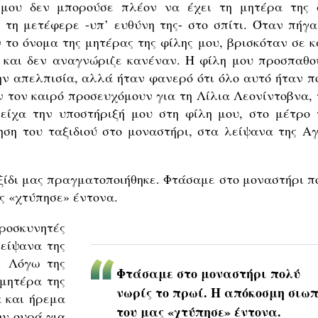
μου δεν μπορούσε πλέον να έχει τη μητέρα της 
ι τη μετέφερε -υπ’ ευθύνη της- στο σπίτι. Όταν πήγα
 το όνομα της μητέρας της φίλης μου, βρισκόταν σε κ
 και δεν αναγνώριζε κανέναν. Η φίλη μου προσπαθο
ην απελπισία, αλλά ήταν φανερό ότι όλο αυτό ήταν π
ν τον καιρό προσευχόμουν για τη Λίλια Λεονίντοβνα, 
είχα την υποστήριξή μου στη φίλη μου, στο μέτρο 
ηση του ταξιδιού στο μοναστήρι, στα λείψανα της Αγ
ξίδι μας πραγματοποιήθηκε. Φτάσαμε στο μοναστήρι π
ς «χτύπησε» έντονα.
ροσκυνητές
είψανα της
. Λόγω της
Φτάσαμε στο μοναστήρι πολύ
 μητέρα της
νωρίς το πρωί. Η απόκοσμη σιω
α και ήρεμα
του μας «χτύπησε» έντονα.
ην ουρά για