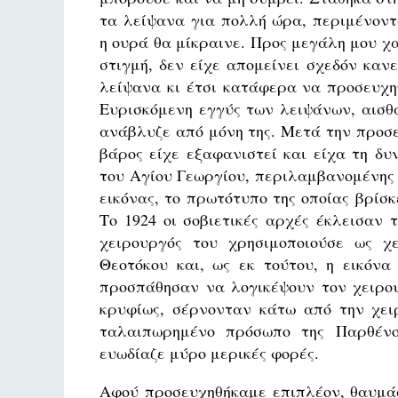
τα λείψανα για πολλή ώρα, περιμένοντ
η ουρά θα μίκραινε. Προς μεγάλη μου χ
στιγμή, δεν είχε απομείνει σχεδόν καν
λείψανα κι έτσι κατάφερα να προσευχηθ
Ευρισκόμενη εγγύς των λειψάνων, αισθ
ανάβλυζε από μόνη της. Μετά την προσε
βάρος είχε εξαφανιστεί και είχα τη δ
του Αγίου Γεωργίου, περιλαμβανομένης
εικόνας, το πρωτότυπο της οποίας βρίσκ
Το 1924 οι σοβιετικές αρχές έκλεισαν 
χειρουργός του χρησιμοποιούσε ως χ
Θεοτόκου και, ως εκ τούτου, η εικόν
προσπάθησαν να λογικέψουν τον χειρου
κρυφίως, σέρνονταν κάτω από την χει
ταλαιπωρημένο πρόσωπο της Παρθένο
ευωδίαζε μύρο μερικές φορές.
Αφού προσευχηθήκαμε επιπλέον, θαυμά