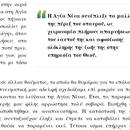
 στην ουρά
κα στη Αγία
Η Αγία Νίνα συνέπλεξε τα μαλ
ίος πήγαινε
της πέριξ του σταυρού, ως
υσκολίες με
χειρονομία πλήρους απαρνήσεω
λάγην, όταν
του εαυτού της και αφοσίωσης
κήσεις στα
ολόκληρης της ζωής της στην
 ποτέ πριν.
υπηρεσία του Θεού.
ο γιος μου
τα με τόσο
ός άλλου θαύματος, το οποίο θα θυμάμαι για το υπόλο
η πνευματική μου αδελφή σχεδιάζαμε επί μακρόν να π
κονται τα λείψανα της Αγίας Νίνας. Έτσι, τις παραμο
τερής μου φίλης αρρώστησε πολύ σοβαρά. Εισήχθη 
τοποθετήθηκε σε αναπνευστήρα. Η κατάστασή της 
ς συνταξιούχου έληξε και έπρεπε να καταβάλει πο
θούσε να παραμένει εκεί. Τέτοιοι νόμοι υπήρχαν 