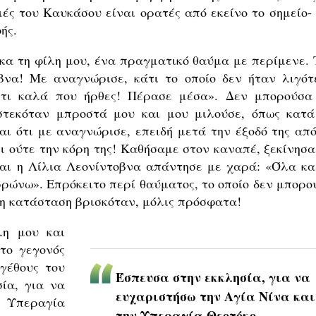
ές του Καυκάσου είναι ορατές από εκείνο το σημείο- 
ής.
κα τη φίλη μου, ένα πραγματικό θαύμα με περίμενε. 
βνα! Με αναγνώρισε, κάτι το οποίο δεν ήταν λιγότ
, τι καλά που ήρθες! Πέρασε μέσα». Δεν μπορούσα
στεκόταν μπροστά μου και μου μιλούσε, όπως κατά
αι ότι με αναγνώρισε, επειδή μετά την έξοδό της από
ι ούτε την κόρη της! Καθήσαμε στον καναπέ, ξεκίνησα
αι η Λίλια Λεονίντοβνα απάντησε με χαρά: «Όλα κα
ρώνω». Επρόκειτο περί θαύματος, το οποίο δεν μπορο
η κατάσταση βρισκόταν, μόλις πρόσφατα!
λη μου και
το γεγονός
γέθους του
Έσπευσα στην εκκλησία, για να
ία, για να
ευχαριστήσω την Αγία Νίνα και
ν Υπεραγία
την Υπεραγία Θεοτόκο.